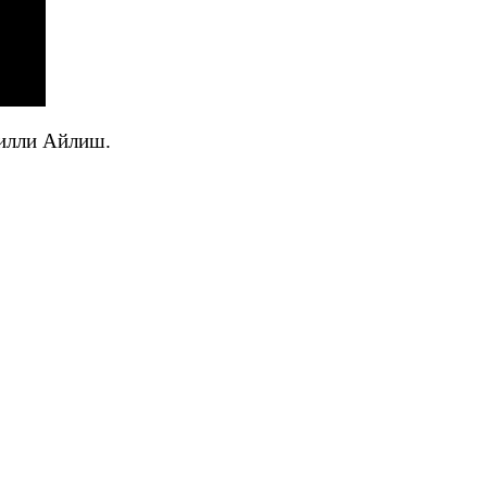
илли Айлиш.