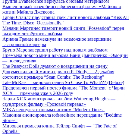
Группа Evanescence вернулась с новым материалом
Вышел новый тизер биографического фильма «Майкл» о
жизни Майкла Джексона
Гарри Стайлс представил трек-лист нового альбома "Kiss All
The Time. Disco, Occasionally."
Мелани Мартинес тизерит новый сингл "Possession" перед
выходом четвёртого альбома
Ариана Гранде намекнула на возможное завершение
гастрольной карьеры
Бруно Марс завершил работу над новым альбомом
Премьера нового мини-альбома Вани Дмитриенко «Эмоции
— последствия»
The Pussycat Dolls думают о возвращении на сцену
Документальный мини-сериал о P. Diddy — 2 декабря
состоится премьера “Sean Combs: The Reckoning”
Tate McRae — мировой релиз So Close To What??? (Deluxe)
Представлен первый постер фильма "The Moment" с Чарли
XCX — премьера уже в 2026 году
Чарли XCX анонсировала альбом Wuthering Heights —
саундтрек к фильму «Грозовой перевал»
MIKA вернулся с новым синглом "Modern Times"
Мадонна анонсировала юбилейное переиздание “Bedtime
Stories”
Мировая премьера клипа Тейлор Свифт — "The Fate of
Ophelia"