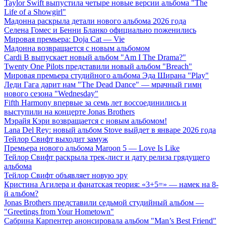
Taylor Swift выпустила четыре новые версии альбома "The
Life of a Showgirl"
Мадонна раскрыла детали нового альбома 2026 года
Селена Гомес и Бенни Бланко официально поженились
Мировая премьера: Doja Cat — Vie
Мадонна возвращается с новым альбомом
Cardi B выпускает новый альбом "Am I The Drama?"
Twenty One Pilots представили новый альбом "Breach"
Мировая премьера студийного альбома Эда Ширана "Play"
Леди Гага дарит нам "The Dead Dance" — мрачный гимн
нового сезона "Wednesday"
Fifth Harmony впервые за семь лет воссоединились и
выступили на концерте Jonas Brothers
Мэрайя Кэри возвращается с новым альбомом!
Lana Del Rey: новый альбом Stove выйдет в январе 2026 года
Тейлор Свифт выходит замуж
Премьера нового альбома Maroon 5 — Love Is Like
Тейлор Свифт раскрыла трек-лист и дату релиза грядущего
альбома
Тейлор Свифт объявляет новую эру
Кристина Агилера и фанатская теория: «3+5=» — намек на 8-
й альбом?
Jonas Brothers представили седьмой студийный альбом —
"Greetings from Your Hometown"
Сабрина Карпентер анонсировала альбом "Man’s Best Friend"