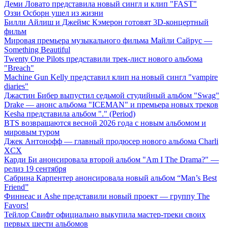
Деми Ловато представила новый сингл и клип "FAST"
Оззи Осборн ушел из жизни
Билли Айлиш и Джеймс Кэмерон готовят 3D-концертный
фильм
Мировая премьера музыкального фильма Майли Сайрус —
Something Beautiful
Twenty One Pilots представили трек-лист нового альбома
"Breach"
Machine Gun Kelly представил клип на новый сингл "vampire
diaries"
Джастин Бибер выпустил седьмой студийный альбом "Swag"
Drake — анонс альбома "ICEMAN" и премьера новых треков
Kesha представила альбом "." (Period)
BTS возвращаются весной 2026 года с новым альбомом и
мировым туром
Джек Антонофф — главный продюсер нового альбома Charli
XCX
Карди Би анонсировала второй альбом "Am I The Drama?" —
релиз 19 сентября
Сабрина Карпентер анонсировала новый альбом “Man’s Best
Friend”
Финнеас и Ashe представили новый проект — группу The
Favors!
Тейлор Свифт официально выкупила мастер-треки своих
первых шести альбомов