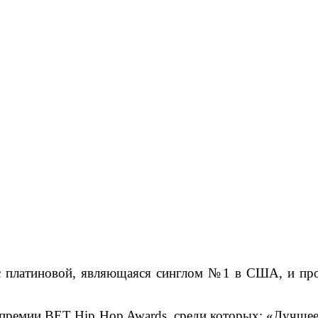
с платиновой, являющаяся синглом №1 в США, и про
 премии BET Hip Hop Awards, среди которых: «Лучше