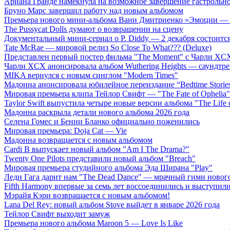
Ариана Гранде намекнула на возможное завершение гастрольн
Бруно Марс завершил работу над новым альбомом
Премьера нового мини-альбома Вани Дмитриенко «Эмоции — 
The Pussycat Dolls думают о возвращении на сцену
Документальный мини-сериал о P. Diddy — 2 декабря состоится
Tate McRae — мировой релиз So Close To What??? (Deluxe)
Представлен первый постер фильма "The Moment" с Чарли XCX
Чарли XCX анонсировала альбом Wuthering Heights — саундтре
MIKA вернулся с новым синглом "Modern Times"
Мадонна анонсировала юбилейное переиздание “Bedtime Storie
Мировая премьера клипа Тейлор Свифт — "The Fate of Ophelia"
Taylor Swift выпустила четыре новые версии альбома "The Life o
Мадонна раскрыла детали нового альбома 2026 года
Селена Гомес и Бенни Бланко официально поженились
Мировая премьера: Doja Cat — Vie
Мадонна возвращается с новым альбомом
Cardi B выпускает новый альбом "Am I The Drama?"
Twenty One Pilots представили новый альбом "Breach"
Мировая премьера студийного альбома Эда Ширана "Play"
Леди Гага дарит нам "The Dead Dance" — мрачный гимн нового
Fifth Harmony впервые за семь лет воссоединились и выступили 
Мэрайя Кэри возвращается с новым альбомом!
Lana Del Rey: новый альбом Stove выйдет в январе 2026 года
Тейлор Свифт выходит замуж
Премьера нового альбома Maroon 5 — Love Is Like