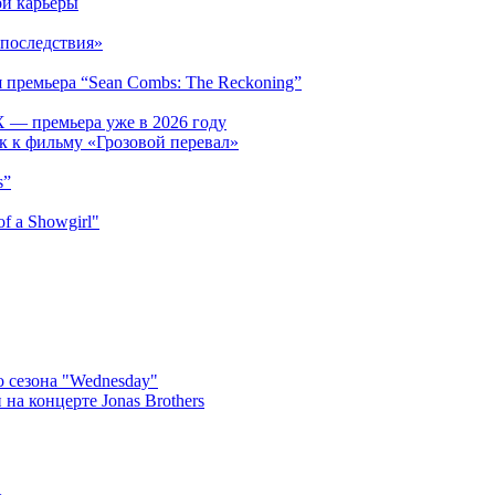
ой карьеры
последствия»
 премьера “Sean Combs: The Reckoning”
 — премьера уже в 2026 году
к к фильму «Грозовой перевал»
s”
f a Showgirl"
 сезона "Wednesday"
на концерте Jonas Brothers