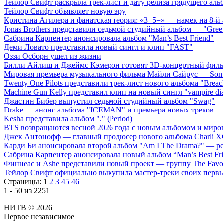
Тейлор Свифт раскрыла трек-лист и дату релиза грядущего аль
Тейлор Свифт объявляет новую эру
Кристина Агилера и фанатская теория: «3+5=» — намек на 8-й
Jonas Brothers представили седьмой студийный альбом — "Gree
Сабрина Карпентер анонсировала альбом "Man’s Best Friend"
Деми Ловато представила новый сингл и клип "FAST"
Оззи Осборн ушел из жизни
Билли Айлиш и Джеймс Кэмерон готовят 3D-концертный фил
Мировая премьера музыкального фильма Майли Сайрус — Somet
Twenty One Pilots представили трек-лист нового альбома "Breac
Machine Gun Kelly представил клип на новый сингл "vampire dia
Джастин Бибер выпустил седьмой студийный альбом "Swag"
Drake — анонс альбома "ICEMAN" и премьера новых треков
Kesha представила альбом "." (Period)
BTS возвращаются весной 2026 года с новым альбомом и мир
Джек Антонофф — главный продюсер нового альбома Charli 
Карди Би анонсировала второй альбом "Am I The Drama?" — ре
Сабрина Карпентер анонсировала новый альбом “Man’s Best Fr
Финнеас и Ashe представили новый проект — группу The Favo
Тейлор Свифт официально выкупила мастер-треки своих перв
Страницы:
1
2
3
45
46
1 - 50 из 2251
НИТВ © 2026
Первое независимое