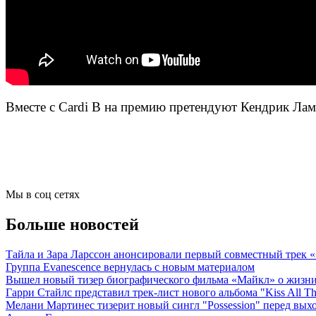
Вместе с Cardi B на премию претендуют Кендрик Ламар,
Мы в соц сетях
Больше новостей
Тайла и Зара Ларссон анонсировали первый совместный трек
Группа Evanescence вернулась с новым материалом
Вышел новый тизер биографического фильма «Майкл» о жизн
Гарри Стайлс представил трек-лист нового альбома "Kiss All The
Мелани Мартинес тизерит новый сингл "Possession" перед вых