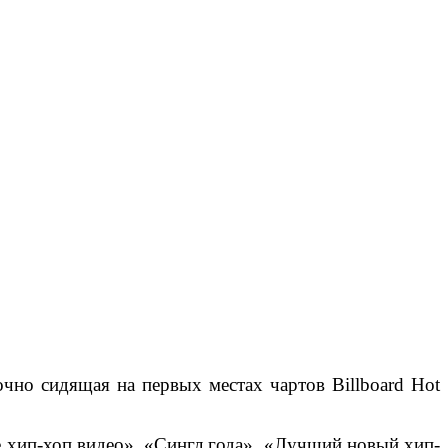
чно сидящая на первых местах чартов Billboard Hot
е хип-хоп видео», «Сингл года», «Лучший новый хип-