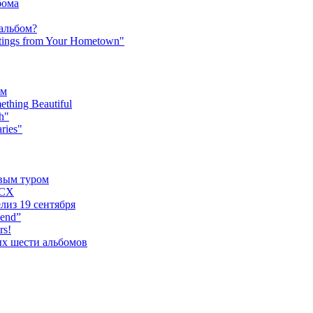
бома
 альбом?
tings from Your Hometown"
ьм
hing Beautiful
h"
ries"
овым туром
XCX
лиз 19 сентября
iend”
rs!
ых шести альбомов