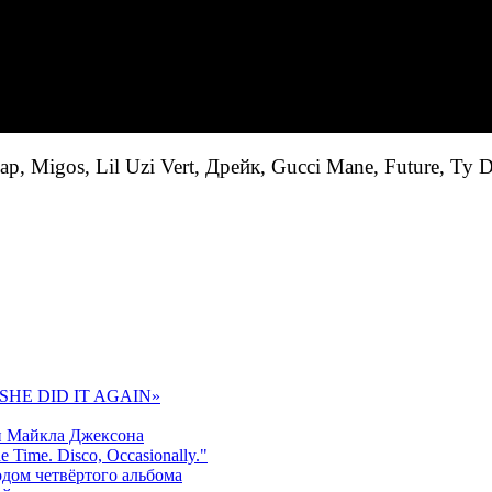
 Migos, Lil Uzi Vert, Дрейк, Gucci Mane, Future, Ty D
 «SHE DID IT AGAIN»
и Майкла Джексона
 Time. Disco, Occasionally."
одом четвёртого альбома