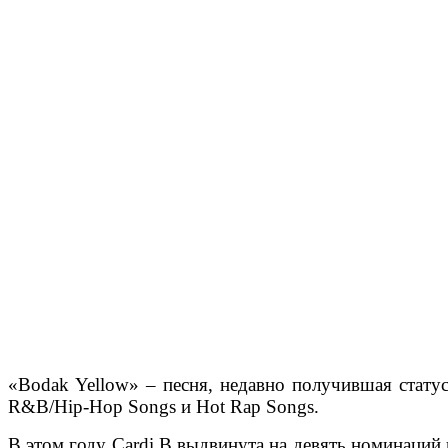
«Bodak Yellow» – песня, недавно получившая стату
R&B/Hip-Hop Songs и Hot Rap Songs.
В этом году Cardi B выдвинута на девять номинаций