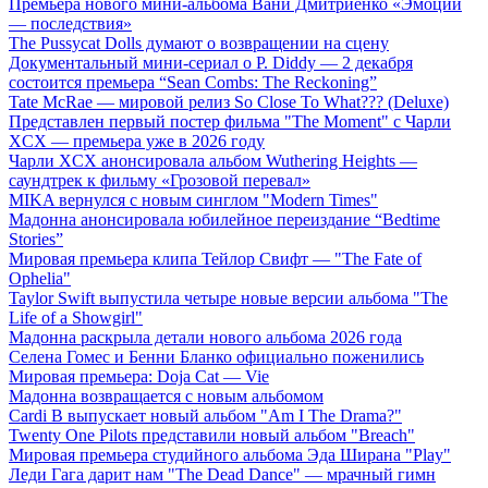
Премьера нового мини-альбома Вани Дмитриенко «Эмоции
— последствия»
The Pussycat Dolls думают о возвращении на сцену
Документальный мини-сериал о P. Diddy — 2 декабря
состоится премьера “Sean Combs: The Reckoning”
Tate McRae — мировой релиз So Close To What??? (Deluxe)
Представлен первый постер фильма "The Moment" с Чарли
XCX — премьера уже в 2026 году
Чарли XCX анонсировала альбом Wuthering Heights —
саундтрек к фильму «Грозовой перевал»
MIKA вернулся с новым синглом "Modern Times"
Мадонна анонсировала юбилейное переиздание “Bedtime
Stories”
Мировая премьера клипа Тейлор Свифт — "The Fate of
Ophelia"
Taylor Swift выпустила четыре новые версии альбома "The
Life of a Showgirl"
Мадонна раскрыла детали нового альбома 2026 года
Селена Гомес и Бенни Бланко официально поженились
Мировая премьера: Doja Cat — Vie
Мадонна возвращается с новым альбомом
Cardi B выпускает новый альбом "Am I The Drama?"
Twenty One Pilots представили новый альбом "Breach"
Мировая премьера студийного альбома Эда Ширана "Play"
Леди Гага дарит нам "The Dead Dance" — мрачный гимн