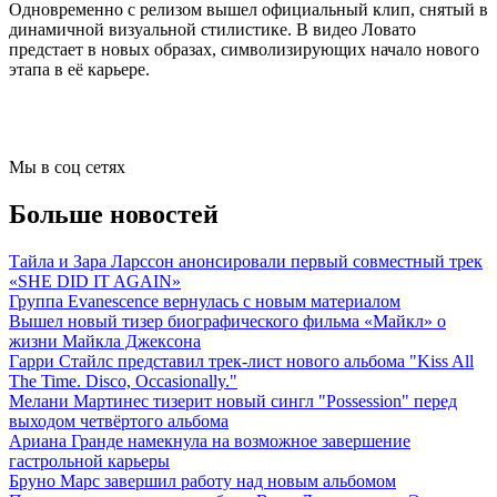
Одновременно с релизом вышел официальный клип, снятый в
динамичной визуальной стилистике. В видео Ловато
предстает в новых образах, символизирующих начало нового
этапа в её карьере.
Мы в соц сетях
Больше новостей
Тайла и Зара Ларссон анонсировали первый совместный трек
«SHE DID IT AGAIN»
Группа Evanescence вернулась с новым материалом
Вышел новый тизер биографического фильма «Майкл» о
жизни Майкла Джексона
Гарри Стайлс представил трек-лист нового альбома "Kiss All
The Time. Disco, Occasionally."
Мелани Мартинес тизерит новый сингл "Possession" перед
выходом четвёртого альбома
Ариана Гранде намекнула на возможное завершение
гастрольной карьеры
Бруно Марс завершил работу над новым альбомом