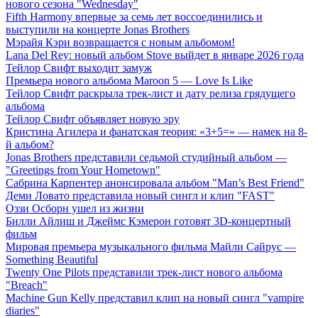
нового сезона "Wednesday"
Fifth Harmony впервые за семь лет воссоединились и
выступили на концерте Jonas Brothers
Мэрайя Кэри возвращается с новым альбомом!
Lana Del Rey: новый альбом Stove выйдет в январе 2026 года
Тейлор Свифт выходит замуж
Премьера нового альбома Maroon 5 — Love Is Like
Тейлор Свифт раскрыла трек-лист и дату релиза грядущего
альбома
Тейлор Свифт объявляет новую эру
Кристина Агилера и фанатская теория: «3+5=» — намек на 8-
й альбом?
Jonas Brothers представили седьмой студийный альбом —
"Greetings from Your Hometown"
Сабрина Карпентер анонсировала альбом "Man’s Best Friend"
Деми Ловато представила новый сингл и клип "FAST"
Оззи Осборн ушел из жизни
Билли Айлиш и Джеймс Кэмерон готовят 3D-концертный
фильм
Мировая премьера музыкального фильма Майли Сайрус —
Something Beautiful
Twenty One Pilots представили трек-лист нового альбома
"Breach"
Machine Gun Kelly представил клип на новый сингл "vampire
diaries"