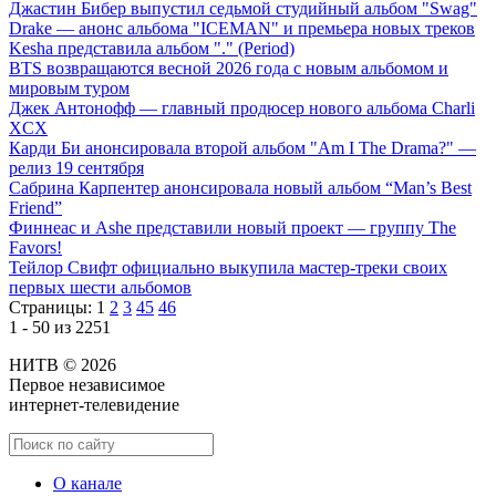
Джастин Бибер выпустил седьмой студийный альбом "Swag"
Drake — анонс альбома "ICEMAN" и премьера новых треков
Kesha представила альбом "." (Period)
BTS возвращаются весной 2026 года с новым альбомом и
мировым туром
Джек Антонофф — главный продюсер нового альбома Charli
XCX
Карди Би анонсировала второй альбом "Am I The Drama?" —
релиз 19 сентября
Сабрина Карпентер анонсировала новый альбом “Man’s Best
Friend”
Финнеас и Ashe представили новый проект — группу The
Favors!
Тейлор Свифт официально выкупила мастер-треки своих
первых шести альбомов
Страницы:
1
2
3
45
46
1 - 50 из 2251
НИТВ © 2026
Первое независимое
интернет-телевидение
О канале