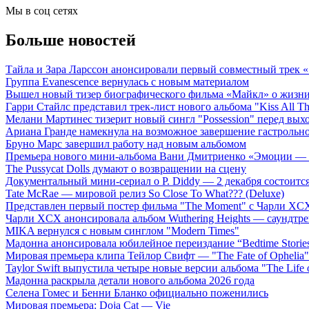
Мы в соц сетях
Больше новостей
Тайла и Зара Ларссон анонсировали первый совместный трек
Группа Evanescence вернулась с новым материалом
Вышел новый тизер биографического фильма «Майкл» о жизн
Гарри Стайлс представил трек-лист нового альбома "Kiss All The
Мелани Мартинес тизерит новый сингл "Possession" перед вых
Ариана Гранде намекнула на возможное завершение гастрольн
Бруно Марс завершил работу над новым альбомом
Премьера нового мини-альбома Вани Дмитриенко «Эмоции — 
The Pussycat Dolls думают о возвращении на сцену
Документальный мини-сериал о P. Diddy — 2 декабря состоится
Tate McRae — мировой релиз So Close To What??? (Deluxe)
Представлен первый постер фильма "The Moment" с Чарли XCX
Чарли XCX анонсировала альбом Wuthering Heights — саундтре
MIKA вернулся с новым синглом "Modern Times"
Мадонна анонсировала юбилейное переиздание “Bedtime Storie
Мировая премьера клипа Тейлор Свифт — "The Fate of Ophelia"
Taylor Swift выпустила четыре новые версии альбома "The Life o
Мадонна раскрыла детали нового альбома 2026 года
Селена Гомес и Бенни Бланко официально поженились
Мировая премьера: Doja Cat — Vie