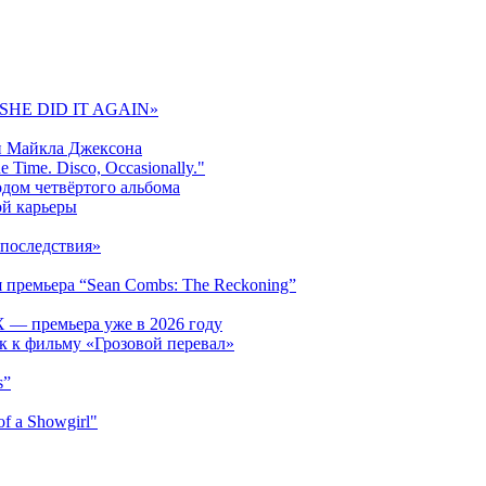
 «SHE DID IT AGAIN»
и Майкла Джексона
 Time. Disco, Occasionally."
одом четвёртого альбома
ой карьеры
последствия»
 премьера “Sean Combs: The Reckoning”
 — премьера уже в 2026 году
к к фильму «Грозовой перевал»
s”
f a Showgirl"