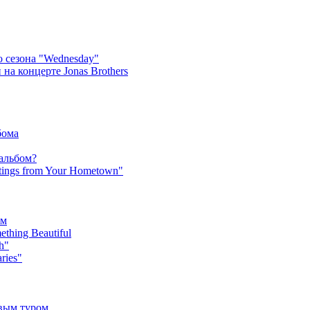
 сезона "Wednesday"
на концерте Jonas Brothers
бома
 альбом?
tings from Your Hometown"
ьм
hing Beautiful
h"
ries"
овым туром