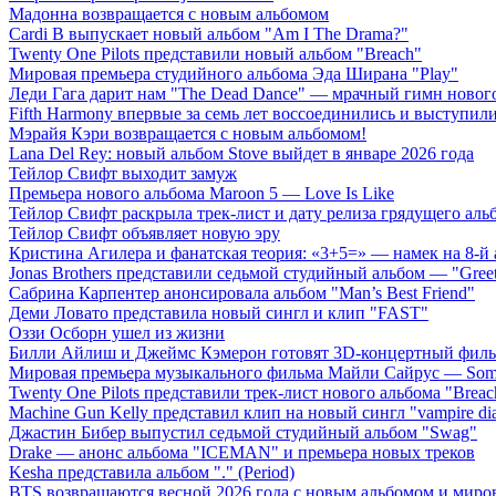
Мадонна возвращается с новым альбомом
Cardi B выпускает новый альбом "Am I The Drama?"
Twenty One Pilots представили новый альбом "Breach"
Мировая премьера студийного альбома Эда Ширана "Play"
Леди Гага дарит нам "The Dead Dance" — мрачный гимн нового
Fifth Harmony впервые за семь лет воссоединились и выступили 
Мэрайя Кэри возвращается с новым альбомом!
Lana Del Rey: новый альбом Stove выйдет в январе 2026 года
Тейлор Свифт выходит замуж
Премьера нового альбома Maroon 5 — Love Is Like
Тейлор Свифт раскрыла трек-лист и дату релиза грядущего аль
Тейлор Свифт объявляет новую эру
Кристина Агилера и фанатская теория: «3+5=» — намек на 8-й
Jonas Brothers представили седьмой студийный альбом — "Gree
Сабрина Карпентер анонсировала альбом "Man’s Best Friend"
Деми Ловато представила новый сингл и клип "FAST"
Оззи Осборн ушел из жизни
Билли Айлиш и Джеймс Кэмерон готовят 3D-концертный фил
Мировая премьера музыкального фильма Майли Сайрус — Somet
Twenty One Pilots представили трек-лист нового альбома "Breac
Machine Gun Kelly представил клип на новый сингл "vampire dia
Джастин Бибер выпустил седьмой студийный альбом "Swag"
Drake — анонс альбома "ICEMAN" и премьера новых треков
Kesha представила альбом "." (Period)
BTS возвращаются весной 2026 года с новым альбомом и мир