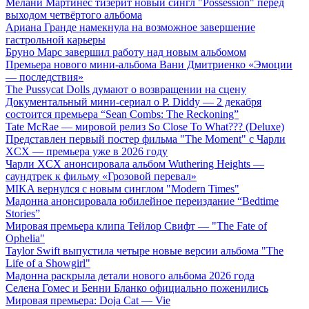
Мелани Мартинес тизерит новый сингл "Possession" перед
выходом четвёртого альбома
Ариана Гранде намекнула на возможное завершение
гастрольной карьеры
Бруно Марс завершил работу над новым альбомом
Премьера нового мини-альбома Вани Дмитриенко «Эмоции
— последствия»
The Pussycat Dolls думают о возвращении на сцену
Документальный мини-сериал о P. Diddy — 2 декабря
состоится премьера “Sean Combs: The Reckoning”
Tate McRae — мировой релиз So Close To What??? (Deluxe)
Представлен первый постер фильма "The Moment" с Чарли
XCX — премьера уже в 2026 году
Чарли XCX анонсировала альбом Wuthering Heights —
саундтрек к фильму «Грозовой перевал»
MIKA вернулся с новым синглом "Modern Times"
Мадонна анонсировала юбилейное переиздание “Bedtime
Stories”
Мировая премьера клипа Тейлор Свифт — "The Fate of
Ophelia"
Taylor Swift выпустила четыре новые версии альбома "The
Life of a Showgirl"
Мадонна раскрыла детали нового альбома 2026 года
Селена Гомес и Бенни Бланко официально поженились
Мировая премьера: Doja Cat — Vie