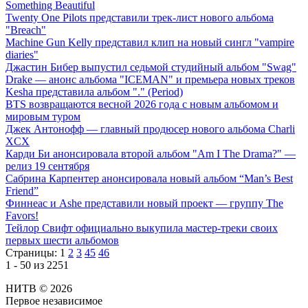
Something Beautiful
Twenty One Pilots представили трек-лист нового альбома
"Breach"
Machine Gun Kelly представил клип на новый сингл "vampire
diaries"
Джастин Бибер выпустил седьмой студийный альбом "Swag"
Drake — анонс альбома "ICEMAN" и премьера новых треков
Kesha представила альбом "." (Period)
BTS возвращаются весной 2026 года с новым альбомом и
мировым туром
Джек Антонофф — главный продюсер нового альбома Charli
XCX
Карди Би анонсировала второй альбом "Am I The Drama?" —
релиз 19 сентября
Сабрина Карпентер анонсировала новый альбом “Man’s Best
Friend”
Финнеас и Ashe представили новый проект — группу The
Favors!
Тейлор Свифт официально выкупила мастер-треки своих
первых шести альбомов
Страницы:
1
2
3
45
46
1 - 50 из 2251
НИТВ © 2026
Первое независимое