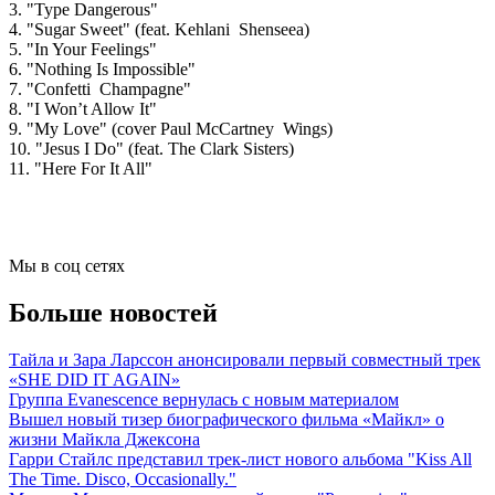
3. "Type Dangerous"
4. "Sugar Sweet" (feat. Kehlani Shenseea)
5. "In Your Feelings"
6. "Nothing Is Impossible"
7. "Confetti Champagne"
8. "I Won’t Allow It"
9. "My Love" (cover Paul McCartney Wings)
10. "Jesus I Do" (feat. The Clark Sisters)
11. "Here For It All"
Мы в соц сетях
Больше новостей
Тайла и Зара Ларссон анонсировали первый совместный трек
«SHE DID IT AGAIN»
Группа Evanescence вернулась с новым материалом
Вышел новый тизер биографического фильма «Майкл» о
жизни Майкла Джексона
Гарри Стайлс представил трек-лист нового альбома "Kiss All
The Time. Disco, Occasionally."