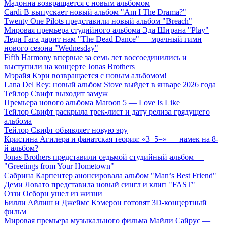
Мадонна возвращается с новым альбомом
Cardi B выпускает новый альбом "Am I The Drama?"
Twenty One Pilots представили новый альбом "Breach"
Мировая премьера студийного альбома Эда Ширана "Play"
Леди Гага дарит нам "The Dead Dance" — мрачный гимн
нового сезона "Wednesday"
Fifth Harmony впервые за семь лет воссоединились и
выступили на концерте Jonas Brothers
Мэрайя Кэри возвращается с новым альбомом!
Lana Del Rey: новый альбом Stove выйдет в январе 2026 года
Тейлор Свифт выходит замуж
Премьера нового альбома Maroon 5 — Love Is Like
Тейлор Свифт раскрыла трек-лист и дату релиза грядущего
альбома
Тейлор Свифт объявляет новую эру
Кристина Агилера и фанатская теория: «3+5=» — намек на 8-
й альбом?
Jonas Brothers представили седьмой студийный альбом —
"Greetings from Your Hometown"
Сабрина Карпентер анонсировала альбом "Man’s Best Friend"
Деми Ловато представила новый сингл и клип "FAST"
Оззи Осборн ушел из жизни
Билли Айлиш и Джеймс Кэмерон готовят 3D-концертный
фильм
Мировая премьера музыкального фильма Майли Сайрус —