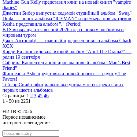
Machine Gun Kelly представил клип на новый сингл "vampire
diaries"
Джастин Бибер выпустил седьмой студийный альбом "Swag"
Drake — анонс альбома "ICEMAN" и премьера новых треков
Kesha представила альбом "." (Period)
BTS возвращаются весной 2026 года с новым альбомом и
мировым туром
Джек Антонофф — главный продюсер нового альбома Charli
XCX
Карди Би анонсировала второй альбом "Am I The Drama?" —
релиз 19 сентября
Сабрина Карпентер анонсировала новый альбом “Man’s Best
Friend”
Финнеас и Ashe представили новый проект — группу The
Favors!
Тейлор Свифт официально выкупила мастер-треки своих
первых шести альбомов
Страницы:
1
2
3
45
46
1 - 50 из 2251
НИТВ © 2026
Первое независимое
интернет-телевидение