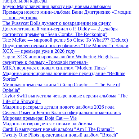
гастрольной карьеры
Бруно Марс завершил работу над новым альбомом
Премьера нового мини-альбома Вани Дмитриенко «Эмоции
— последствия»
The Pussycat Dolls думают о возвращении на сцену
Документальный мини-сериал о P. Diddy — 2 декабря
состоится премьера “Sean Combs: The Reckoning”
Tate McRae — мировой релиз So Close To What??? (Deluxe)
Представлен первый постер фильма "The Moment" с Чарли
XCX — премьера уже в 2026 году
Чарли XCX анонсировала альбом Wuthering Heights —
саундтрек к фильму «Грозовой перевал»
MIKA вернулся с новым синглом "Modern Times"
Мадонна анонсировала юбилейное переиздание “Bedtime
Stories”
Мировая премьера клипа Тейлор Свифт — "The Fate of
Ophelia"
Taylor Swift выпустила четыре новые версии альбома "The
Life of a Showgirl"
Мадонна раскрыла детали нового альбома 2026 года
Селена Гомес и Бенни Бланко официально поженились
Мировая премьера: Doja Cat — Vie
Мадонна возвращается с новым альбомом
Cardi B выпускает новый альбом "Am I The Drama?"
Twenty One Pilots представили новый альбом "Breach"