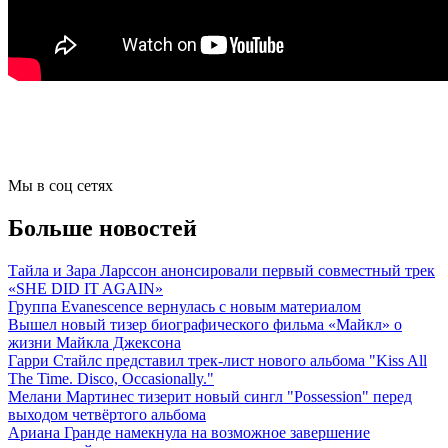
Мы в соц сетях
Больше новостей
Тайла и Зара Ларссон анонсировали первый совместный трек
«SHE DID IT AGAIN»
Группа Evanescence вернулась с новым материалом
Вышел новый тизер биографического фильма «Майкл» о
жизни Майкла Джексона
Гарри Стайлс представил трек-лист нового альбома "Kiss All
The Time. Disco, Occasionally."
Мелани Мартинес тизерит новый сингл "Possession" перед
выходом четвёртого альбома
Ариана Гранде намекнула на возможное завершение