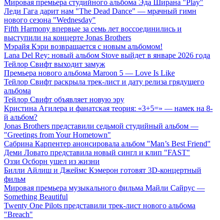
Мировая премьера студийного альбома Эда Ширана "Play"
Леди Гага дарит нам "The Dead Dance" — мрачный гимн
нового сезона "Wednesday"
Fifth Harmony впервые за семь лет воссоединились и
выступили на концерте Jonas Brothers
Мэрайя Кэри возвращается с новым альбомом!
Lana Del Rey: новый альбом Stove выйдет в январе 2026 года
Тейлор Свифт выходит замуж
Премьера нового альбома Maroon 5 — Love Is Like
Тейлор Свифт раскрыла трек-лист и дату релиза грядущего
альбома
Тейлор Свифт объявляет новую эру
Кристина Агилера и фанатская теория: «3+5=» — намек на 8-
й альбом?
Jonas Brothers представили седьмой студийный альбом —
"Greetings from Your Hometown"
Сабрина Карпентер анонсировала альбом "Man’s Best Friend"
Деми Ловато представила новый сингл и клип "FAST"
Оззи Осборн ушел из жизни
Билли Айлиш и Джеймс Кэмерон готовят 3D-концертный
фильм
Мировая премьера музыкального фильма Майли Сайрус —
Something Beautiful
Twenty One Pilots представили трек-лист нового альбома
"Breach"