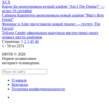
XCX
Карди Би анонсировала второй альбом "Am I The Drama?" —
релиз 19 сентября
Сабрина Карпентер анонсировала новый альбом “Man’s Best
Friend”
Финнеас и Ashe представили новый проект — группу The
Favors!
Тейлор Свифт официально выкупила мастер-треки своих
первых шести альбомов
Страницы:
1
2
3
45
46
1 - 50 из 2251
НИТВ © 2026
Первое независимое
интернет-телевидение
О канале
Контакты
Политика конфиденциальности