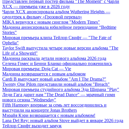
Представлен первый постер фильма "The Moment" с Чарли
XCX — премьера уже в 2026 году
Чарли XCX анонсировала альбом Wuthering Heights —
саундтрек к фильму «Грозовой перевал»
MIKA вернулся с новым синглом "Modern Times"
Мадонна анонсировала юбилейное переиздание “Bedtime
Stories”
Мировая премьера клипа Тейлор Свифт — "The Fate of
Ophelia"
Taylor Swift выпустила четыре новые версии альбома "The
Life of a Showgirl"
Мадонна раскрыла детали нового альбома 2026 года
Селена Гомес и Бенни Бланко официально поженились
Мировая премьера: Doja Cat — Vie
Мадонна возвращается с новым альбомом
Cardi B выпускает новый альбом "Am I The Drama?"
Twenty One Pilots представили новый альбом "Breach"
Мировая премьера студийного альбома Эда Ширана "Play"
Леди Гага дарит нам "The Dead Dance" — мрачный гимн
нового сезона "Wednesday"
Fifth Harmony впервые за семь лет воссоединились и
выступили на концерте Jonas Brothers
Мэрайя Кэри возвращается с новым альбомом!
Lana Del Rey: новый альбом Stove выйдет в январе 2026 года
Тейлор Свифт выходит замуж