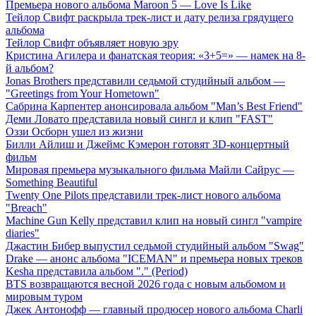
Премьера нового альбома Maroon 5 — Love Is Like
Тейлор Свифт раскрыла трек-лист и дату релиза грядущего
альбома
Тейлор Свифт объявляет новую эру
Кристина Агилера и фанатская теория: «3+5=» — намек на 8-
й альбом?
Jonas Brothers представили седьмой студийный альбом —
"Greetings from Your Hometown"
Сабрина Карпентер анонсировала альбом "Man’s Best Friend"
Деми Ловато представила новый сингл и клип "FAST"
Оззи Осборн ушел из жизни
Билли Айлиш и Джеймс Кэмерон готовят 3D-концертный
фильм
Мировая премьера музыкального фильма Майли Сайрус —
Something Beautiful
Twenty One Pilots представили трек-лист нового альбома
"Breach"
Machine Gun Kelly представил клип на новый сингл "vampire
diaries"
Джастин Бибер выпустил седьмой студийный альбом "Swag"
Drake — анонс альбома "ICEMAN" и премьера новых треков
Kesha представила альбом "." (Period)
BTS возвращаются весной 2026 года с новым альбомом и
мировым туром
Джек Антонофф — главный продюсер нового альбома Charli