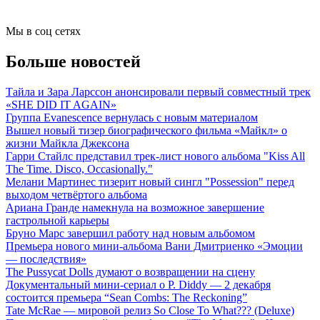
Мы в соц сетях
Больше новостей
Тайла и Зара Ларссон анонсировали первый совместный трек
«SHE DID IT AGAIN»
Группа Evanescence вернулась с новым материалом
Вышел новый тизер биографического фильма «Майкл» о
жизни Майкла Джексона
Гарри Стайлс представил трек-лист нового альбома "Kiss All
The Time. Disco, Occasionally."
Мелани Мартинес тизерит новый сингл "Possession" перед
выходом четвёртого альбома
Ариана Гранде намекнула на возможное завершение
гастрольной карьеры
Бруно Марс завершил работу над новым альбомом
Премьера нового мини-альбома Вани Дмитриенко «Эмоции
— последствия»
The Pussycat Dolls думают о возвращении на сцену
Документальный мини-сериал о P. Diddy — 2 декабря
состоится премьера “Sean Combs: The Reckoning”
Tate McRae — мировой релиз So Close To What??? (Deluxe)