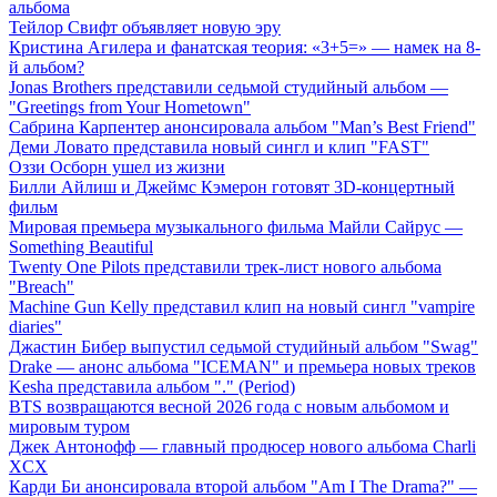
альбома
Тейлор Свифт объявляет новую эру
Кристина Агилера и фанатская теория: «3+5=» — намек на 8-
й альбом?
Jonas Brothers представили седьмой студийный альбом —
"Greetings from Your Hometown"
Сабрина Карпентер анонсировала альбом "Man’s Best Friend"
Деми Ловато представила новый сингл и клип "FAST"
Оззи Осборн ушел из жизни
Билли Айлиш и Джеймс Кэмерон готовят 3D-концертный
фильм
Мировая премьера музыкального фильма Майли Сайрус —
Something Beautiful
Twenty One Pilots представили трек-лист нового альбома
"Breach"
Machine Gun Kelly представил клип на новый сингл "vampire
diaries"
Джастин Бибер выпустил седьмой студийный альбом "Swag"
Drake — анонс альбома "ICEMAN" и премьера новых треков
Kesha представила альбом "." (Period)
BTS возвращаются весной 2026 года с новым альбомом и
мировым туром
Джек Антонофф — главный продюсер нового альбома Charli
XCX
Карди Би анонсировала второй альбом "Am I The Drama?" —