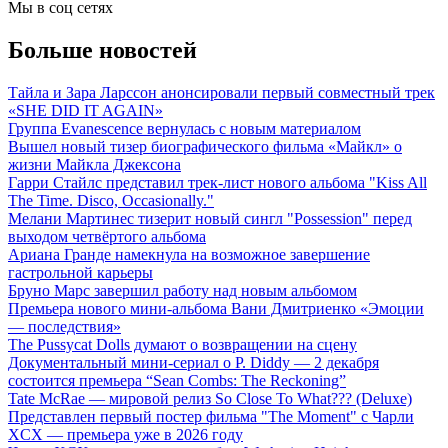
Мы в соц сетях
Больше новостей
Тайла и Зара Ларссон анонсировали первый совместный трек
«SHE DID IT AGAIN»
Группа Evanescence вернулась с новым материалом
Вышел новый тизер биографического фильма «Майкл» о
жизни Майкла Джексона
Гарри Стайлс представил трек-лист нового альбома "Kiss All
The Time. Disco, Occasionally."
Мелани Мартинес тизерит новый сингл "Possession" перед
выходом четвёртого альбома
Ариана Гранде намекнула на возможное завершение
гастрольной карьеры
Бруно Марс завершил работу над новым альбомом
Премьера нового мини-альбома Вани Дмитриенко «Эмоции
— последствия»
The Pussycat Dolls думают о возвращении на сцену
Документальный мини-сериал о P. Diddy — 2 декабря
состоится премьера “Sean Combs: The Reckoning”
Tate McRae — мировой релиз So Close To What??? (Deluxe)
Представлен первый постер фильма "The Moment" с Чарли
XCX — премьера уже в 2026 году