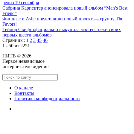
релиз 19 сентября
Сабрина Карпентер анонсировала новый альбом “Man’s Best
Friend”
Финнеас и Ashe представили новый проект — группу The
Favors!
Тейлор Свифт официально выкупила мастер-треки своих
первых шести альбомов
Страницы:
1
2
3
45
46
1 - 50 из 2251
НИТВ © 2026
Первое независимое
интернет-телевидение
О канале
Контакты
Политика конфиденциальности