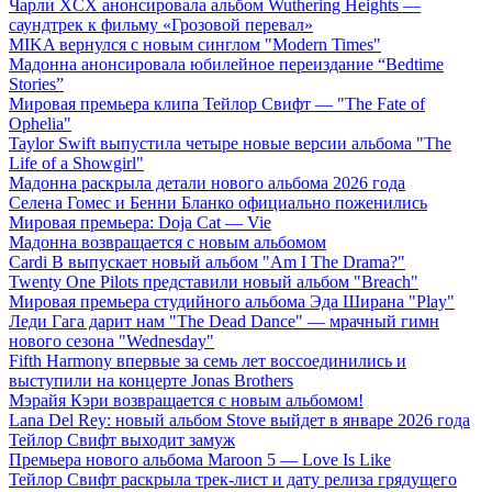
Чарли XCX анонсировала альбом Wuthering Heights —
саундтрек к фильму «Грозовой перевал»
MIKA вернулся с новым синглом "Modern Times"
Мадонна анонсировала юбилейное переиздание “Bedtime
Stories”
Мировая премьера клипа Тейлор Свифт — "The Fate of
Ophelia"
Taylor Swift выпустила четыре новые версии альбома "The
Life of a Showgirl"
Мадонна раскрыла детали нового альбома 2026 года
Селена Гомес и Бенни Бланко официально поженились
Мировая премьера: Doja Cat — Vie
Мадонна возвращается с новым альбомом
Cardi B выпускает новый альбом "Am I The Drama?"
Twenty One Pilots представили новый альбом "Breach"
Мировая премьера студийного альбома Эда Ширана "Play"
Леди Гага дарит нам "The Dead Dance" — мрачный гимн
нового сезона "Wednesday"
Fifth Harmony впервые за семь лет воссоединились и
выступили на концерте Jonas Brothers
Мэрайя Кэри возвращается с новым альбомом!
Lana Del Rey: новый альбом Stove выйдет в январе 2026 года
Тейлор Свифт выходит замуж
Премьера нового альбома Maroon 5 — Love Is Like
Тейлор Свифт раскрыла трек-лист и дату релиза грядущего