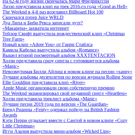
На 62-м году жизни скончалась Мари Фредрикссон
Лиззо представила клип на трек 2016-го года «Good as Hell»
The Weeknd в 4-й раз возглавил Billboard Hot 100
Скончался рэпер Juice WRLD
Дуа Липа и Биби Рекса записали дуэт?
«Макарена» захватила интернет
Тейлор Свифт выпустила рождественский клип «Christmas
Tree Farm»
Новый клип «Adore You» от Гарри Стайлса
Камила Кабельо выпустила альбом «Romance»
Вышел второй посмертный альбом XXXTENTACION
Холзи представила сразу сингла с готовящегося альбома
«Manic»
Невозмутимая Билли Айлиш в новом клипе на песню «xanny»
Лучшие альбомы десятилетия по версии журнала Rolling Stone
Ellie Goulding представила клип «River»
Apple Music организовали свою собственную премию
The Weeknd экранизировал свой недавний сингл «Heartless»
Холзи представила треклист альбома «Manic»
Лучшие песни 2019 года по версии «The Guardian»
Бренд Рианны «Fenty» одержал победу на British Fashion
Awards
Кэти Перри отдыхает вместе с Сантой в новом клипе «Cozy
Little Christmas»
Игги Азалия выпустила мини-альбом «Wicked Lips»