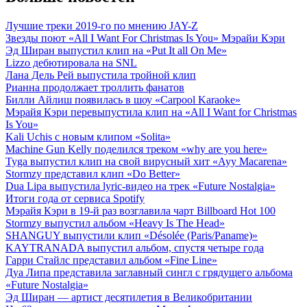
Лучшие треки 2019-го по мнению JAY-Z
Звезды поют «All I Want For Christmas Is You» Мэрайи Кэри
Эд Ширан выпустил клип на «Put It all On Me»
Lizzo дебютировала на SNL
Лана Дель Рей выпустила тройной клип
Рианна продолжает троллить фанатов
Билли Айлиш появилась в шоу «Carpool Karaoke»
Мэрайя Кэри перевыпустила клип на «All I Want for Christmas
Is You»
Kali Uchis с новым клипом «Solita»
Machine Gun Kelly поделился треком «why are you here»
Tyga выпустил клип на свой вирусный хит «Ayy Macarena»
Stormzy представил клип «Do Better»
Dua Lipa выпустила lyric-видео на трек «Future Nostalgia»
Итоги года от сервиса Spotify
Мэрайя Кэри в 19-й раз возглавила чарт Billboard Hot 100
Stormzy выпустил альбом «Heavy Is The Head»
SHANGUY выпустили клип «Désolée (Paris/Paname)»
KAYTRANADA выпустил альбом, спустя четыре года
Гарри Стайлс представил альбом «Fine Line»
Дуа Липа представила заглавный сингл с грядущего альбома
«Future Nostalgia»
Эд Ширан — артист десятилетия в Великобритании