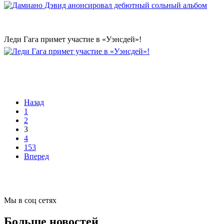
Леди Гага примет участие в «Уэнсдей»!
Назад
1
2
3
4
153
Вперед
Мы в соц сетях
Больше новостей