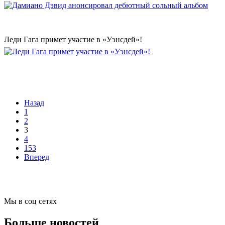
Леди Гага примет участие в «Уэнсдей»!
Назад
1
2
3
4
153
Вперед
Мы в соц сетях
Больше новостей