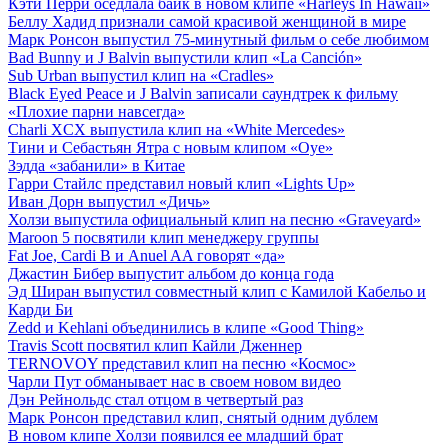
Кэти Перри оседлала байк в новом клипе «Harleys In Hawaii»
Беллу Хадид признали самой красивой женщиной в мире
Марк Ронсон выпустил 75-минутный фильм о себе любимом
Bad Bunny и J Balvin выпустили клип «La Canción»
Sub Urban выпустил клип на «Cradles»
Black Eyed Peace и J Balvin записали саундтрек к фильму
«Плохие парни навсегда»
Charli XCX выпустила клип на «White Mercedes»
Тини и Себастьян Ятра с новым клипом «Oye»
Зэдда «забанили» в Китае
Гарри Стайлс представил новый клип «Lights Up»
Иван Дорн выпустил «Дичь»
Холзи выпустила официальный клип на песню «Graveyard»
Maroon 5 посвятили клип менеджеру группы
Fat Joe, Cardi B и Anuel AA говорят «да»
Джастин Бибер выпустит альбом до конца года
Эд Ширан выпустил совместный клип с Камилой Кабельо и
Карди Би
Zedd и Kehlani объединились в клипе «Good Thing»
Travis Scott посвятил клип Кайли Дженнер
TERNOVOY представил клип на песню «Космос»
Чарли Пут обманывает нас в своем новом видео
Дэн Рейнольдс стал отцом в четвертый раз
Марк Ронсон представил клип, снятый одним дублем
В новом клипе Холзи появился ее младший брат