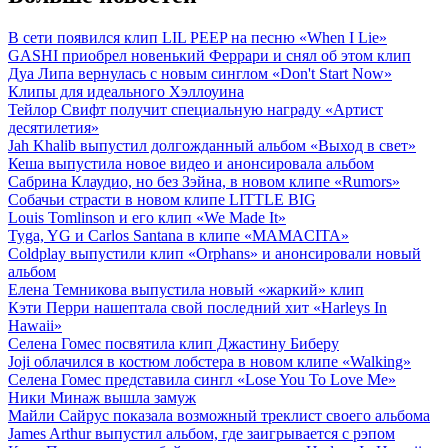
В сети появился клип LIL PEEP на песню «When I Lie»
GASHI приобрел новенький Феррари и снял об этом клип
Дуа Липа вернулась с новым синглом «Don't Start Now»
Клипы для идеального Хэллоуина
Тейлор Свифт получит специальную награду «Артист
десятилетия»
Jah Khalib выпустил долгожданный альбом «Выход в свет»
Кеша выпустила новое видео и анонсировала альбом
Сабрина Клаудио, но без Зэйна, в новом клипе «Rumors»
Собачьи страсти в новом клипе LITTLE BIG
Louis Tomlinson и его клип «We Made It»
Tyga, YG и Carlos Santana в клипе «MAMACITA»
Coldplay выпустили клип «Orphans» и анонсировали новый
альбом
Елена Темникова выпустила новый «жаркий» клип
Кэти Перри нашептала свой последний хит «Harleys In
Hawaii»
Селена Гомес посвятила клип Джастину Биберу
Joji облачился в костюм лобстера в новом клипе «Walking»
Селена Гомес представила сингл «Lose You To Love Me»
Ники Минаж вышла замуж
Майли Сайрус показала возможный треклист своего альбома
James Arthur выпустил альбом, где заигрывается с рэпом