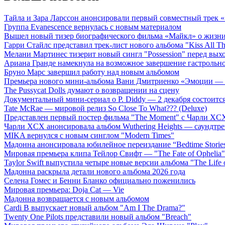
Тайла и Зара Ларссон анонсировали первый совместный трек
Группа Evanescence вернулась с новым материалом
Вышел новый тизер биографического фильма «Майкл» о жизн
Гарри Стайлс представил трек-лист нового альбома "Kiss All The
Мелани Мартинес тизерит новый сингл "Possession" перед вых
Ариана Гранде намекнула на возможное завершение гастрольн
Бруно Марс завершил работу над новым альбомом
Премьера нового мини-альбома Вани Дмитриенко «Эмоции — 
The Pussycat Dolls думают о возвращении на сцену
Документальный мини-сериал о P. Diddy — 2 декабря состоится
Tate McRae — мировой релиз So Close To What??? (Deluxe)
Представлен первый постер фильма "The Moment" с Чарли XCX
Чарли XCX анонсировала альбом Wuthering Heights — саундтре
MIKA вернулся с новым синглом "Modern Times"
Мадонна анонсировала юбилейное переиздание “Bedtime Storie
Мировая премьера клипа Тейлор Свифт — "The Fate of Ophelia"
Taylor Swift выпустила четыре новые версии альбома "The Life o
Мадонна раскрыла детали нового альбома 2026 года
Селена Гомес и Бенни Бланко официально поженились
Мировая премьера: Doja Cat — Vie
Мадонна возвращается с новым альбомом
Cardi B выпускает новый альбом "Am I The Drama?"
Twenty One Pilots представили новый альбом "Breach"