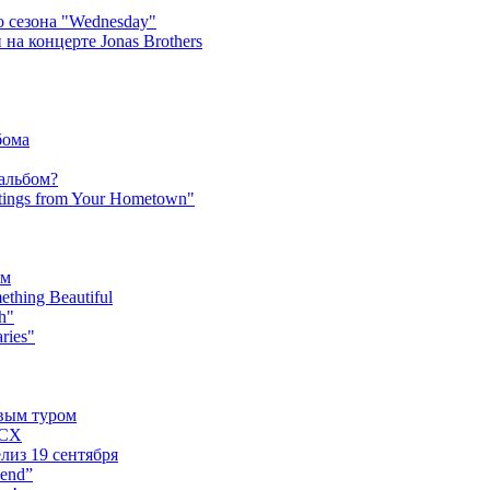
 сезона "Wednesday"
на концерте Jonas Brothers
бома
 альбом?
tings from Your Hometown"
ьм
hing Beautiful
h"
ries"
овым туром
XCX
лиз 19 сентября
iend”