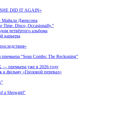
 «SHE DID IT AGAIN»
и Майкла Джексона
 Time. Disco, Occasionally."
одом четвёртого альбома
ой карьеры
последствия»
 премьера “Sean Combs: The Reckoning”
 — премьера уже в 2026 году
к к фильму «Грозовой перевал»
s”
f a Showgirl"