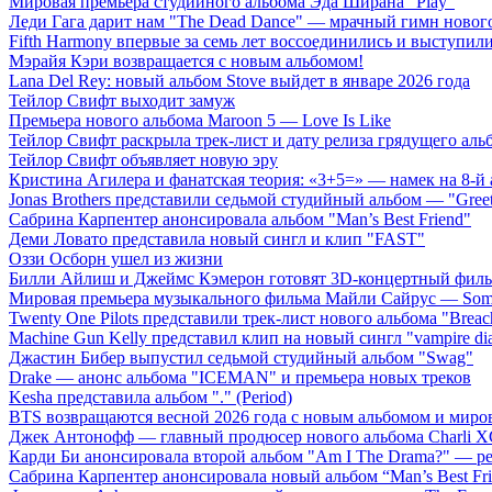
Мировая премьера студийного альбома Эда Ширана "Play"
Леди Гага дарит нам "The Dead Dance" — мрачный гимн нового
Fifth Harmony впервые за семь лет воссоединились и выступили 
Мэрайя Кэри возвращается с новым альбомом!
Lana Del Rey: новый альбом Stove выйдет в январе 2026 года
Тейлор Свифт выходит замуж
Премьера нового альбома Maroon 5 — Love Is Like
Тейлор Свифт раскрыла трек-лист и дату релиза грядущего аль
Тейлор Свифт объявляет новую эру
Кристина Агилера и фанатская теория: «3+5=» — намек на 8-й
Jonas Brothers представили седьмой студийный альбом — "Gree
Сабрина Карпентер анонсировала альбом "Man’s Best Friend"
Деми Ловато представила новый сингл и клип "FAST"
Оззи Осборн ушел из жизни
Билли Айлиш и Джеймс Кэмерон готовят 3D-концертный фил
Мировая премьера музыкального фильма Майли Сайрус — Somet
Twenty One Pilots представили трек-лист нового альбома "Breac
Machine Gun Kelly представил клип на новый сингл "vampire dia
Джастин Бибер выпустил седьмой студийный альбом "Swag"
Drake — анонс альбома "ICEMAN" и премьера новых треков
Kesha представила альбом "." (Period)
BTS возвращаются весной 2026 года с новым альбомом и мир
Джек Антонофф — главный продюсер нового альбома Charli 
Карди Би анонсировала второй альбом "Am I The Drama?" — ре
Сабрина Карпентер анонсировала новый альбом “Man’s Best Fr