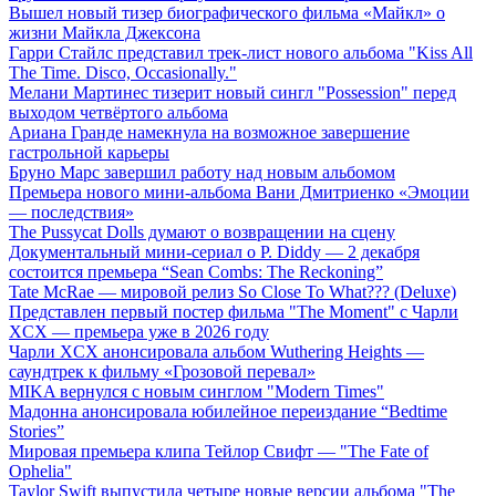
Вышел новый тизер биографического фильма «Майкл» о
жизни Майкла Джексона
Гарри Стайлс представил трек-лист нового альбома "Kiss All
The Time. Disco, Occasionally."
Мелани Мартинес тизерит новый сингл "Possession" перед
выходом четвёртого альбома
Ариана Гранде намекнула на возможное завершение
гастрольной карьеры
Бруно Марс завершил работу над новым альбомом
Премьера нового мини-альбома Вани Дмитриенко «Эмоции
— последствия»
The Pussycat Dolls думают о возвращении на сцену
Документальный мини-сериал о P. Diddy — 2 декабря
состоится премьера “Sean Combs: The Reckoning”
Tate McRae — мировой релиз So Close To What??? (Deluxe)
Представлен первый постер фильма "The Moment" с Чарли
XCX — премьера уже в 2026 году
Чарли XCX анонсировала альбом Wuthering Heights —
саундтрек к фильму «Грозовой перевал»
MIKA вернулся с новым синглом "Modern Times"
Мадонна анонсировала юбилейное переиздание “Bedtime
Stories”
Мировая премьера клипа Тейлор Свифт — "The Fate of
Ophelia"
Taylor Swift выпустила четыре новые версии альбома "The