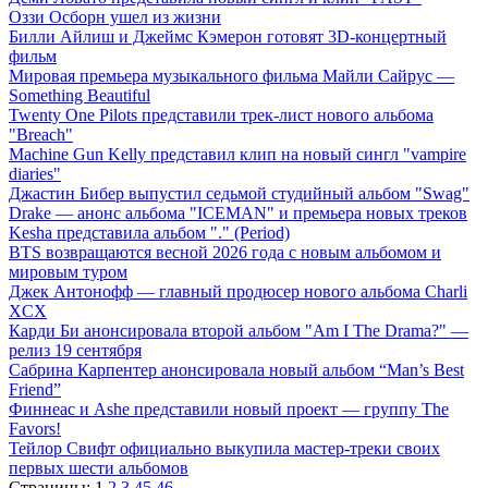
Оззи Осборн ушел из жизни
Билли Айлиш и Джеймс Кэмерон готовят 3D-концертный
фильм
Мировая премьера музыкального фильма Майли Сайрус —
Something Beautiful
Twenty One Pilots представили трек-лист нового альбома
"Breach"
Machine Gun Kelly представил клип на новый сингл "vampire
diaries"
Джастин Бибер выпустил седьмой студийный альбом "Swag"
Drake — анонс альбома "ICEMAN" и премьера новых треков
Kesha представила альбом "." (Period)
BTS возвращаются весной 2026 года с новым альбомом и
мировым туром
Джек Антонофф — главный продюсер нового альбома Charli
XCX
Карди Би анонсировала второй альбом "Am I The Drama?" —
релиз 19 сентября
Сабрина Карпентер анонсировала новый альбом “Man’s Best
Friend”
Финнеас и Ashe представили новый проект — группу The
Favors!
Тейлор Свифт официально выкупила мастер-треки своих
первых шести альбомов
Страницы:
1
2
3
45
46