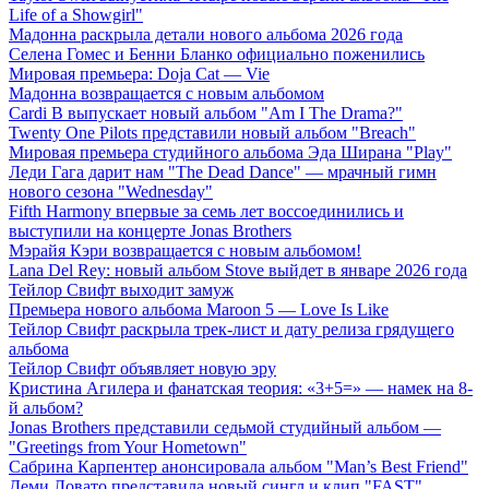
Life of a Showgirl"
Мадонна раскрыла детали нового альбома 2026 года
Селена Гомес и Бенни Бланко официально поженились
Мировая премьера: Doja Cat — Vie
Мадонна возвращается с новым альбомом
Cardi B выпускает новый альбом "Am I The Drama?"
Twenty One Pilots представили новый альбом "Breach"
Мировая премьера студийного альбома Эда Ширана "Play"
Леди Гага дарит нам "The Dead Dance" — мрачный гимн
нового сезона "Wednesday"
Fifth Harmony впервые за семь лет воссоединились и
выступили на концерте Jonas Brothers
Мэрайя Кэри возвращается с новым альбомом!
Lana Del Rey: новый альбом Stove выйдет в январе 2026 года
Тейлор Свифт выходит замуж
Премьера нового альбома Maroon 5 — Love Is Like
Тейлор Свифт раскрыла трек-лист и дату релиза грядущего
альбома
Тейлор Свифт объявляет новую эру
Кристина Агилера и фанатская теория: «3+5=» — намек на 8-
й альбом?
Jonas Brothers представили седьмой студийный альбом —
"Greetings from Your Hometown"
Сабрина Карпентер анонсировала альбом "Man’s Best Friend"
Деми Ловато представила новый сингл и клип "FAST"