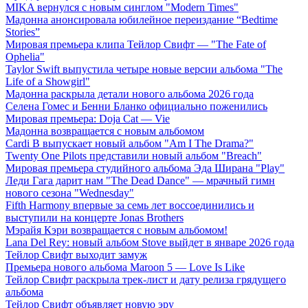
MIKA вернулся с новым синглом "Modern Times"
Мадонна анонсировала юбилейное переиздание “Bedtime
Stories”
Мировая премьера клипа Тейлор Свифт — "The Fate of
Ophelia"
Taylor Swift выпустила четыре новые версии альбома "The
Life of a Showgirl"
Мадонна раскрыла детали нового альбома 2026 года
Селена Гомес и Бенни Бланко официально поженились
Мировая премьера: Doja Cat — Vie
Мадонна возвращается с новым альбомом
Cardi B выпускает новый альбом "Am I The Drama?"
Twenty One Pilots представили новый альбом "Breach"
Мировая премьера студийного альбома Эда Ширана "Play"
Леди Гага дарит нам "The Dead Dance" — мрачный гимн
нового сезона "Wednesday"
Fifth Harmony впервые за семь лет воссоединились и
выступили на концерте Jonas Brothers
Мэрайя Кэри возвращается с новым альбомом!
Lana Del Rey: новый альбом Stove выйдет в январе 2026 года
Тейлор Свифт выходит замуж
Премьера нового альбома Maroon 5 — Love Is Like
Тейлор Свифт раскрыла трек-лист и дату релиза грядущего
альбома
Тейлор Свифт объявляет новую эру