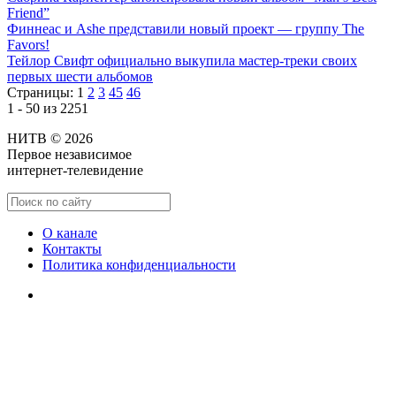
Friend”
Финнеас и Ashe представили новый проект — группу The
Favors!
Тейлор Свифт официально выкупила мастер-треки своих
первых шести альбомов
Страницы:
1
2
3
45
46
1 - 50 из 2251
НИТВ © 2026
Первое независимое
интернет-телевидение
О канале
Контакты
Политика конфиденциальности