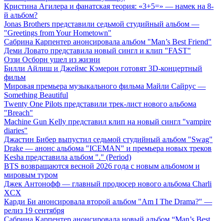
Кристина Агилера и фанатская теория: «3+5=» — намек на 8-
й альбом?
Jonas Brothers представили седьмой студийный альбом —
"Greetings from Your Hometown"
Сабрина Карпентер анонсировала альбом "Man’s Best Friend"
Деми Ловато представила новый сингл и клип "FAST"
Оззи Осборн ушел из жизни
Билли Айлиш и Джеймс Кэмерон готовят 3D-концертный
фильм
Мировая премьера музыкального фильма Майли Сайрус —
Something Beautiful
Twenty One Pilots представили трек-лист нового альбома
"Breach"
Machine Gun Kelly представил клип на новый сингл "vampire
diaries"
Джастин Бибер выпустил седьмой студийный альбом "Swag"
Drake — анонс альбома "ICEMAN" и премьера новых треков
Kesha представила альбом "." (Period)
BTS возвращаются весной 2026 года с новым альбомом и
мировым туром
Джек Антонофф — главный продюсер нового альбома Charli
XCX
Карди Би анонсировала второй альбом "Am I The Drama?" —
релиз 19 сентября
Сабрина Карпентер анонсировала новый альбом “Man’s Best