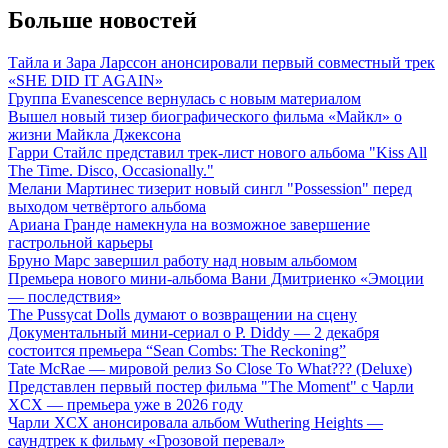
Больше новостей
Тайла и Зара Ларссон анонсировали первый совместный трек
«SHE DID IT AGAIN»
Группа Evanescence вернулась с новым материалом
Вышел новый тизер биографического фильма «Майкл» о
жизни Майкла Джексона
Гарри Стайлс представил трек-лист нового альбома "Kiss All
The Time. Disco, Occasionally."
Мелани Мартинес тизерит новый сингл "Possession" перед
выходом четвёртого альбома
Ариана Гранде намекнула на возможное завершение
гастрольной карьеры
Бруно Марс завершил работу над новым альбомом
Премьера нового мини-альбома Вани Дмитриенко «Эмоции
— последствия»
The Pussycat Dolls думают о возвращении на сцену
Документальный мини-сериал о P. Diddy — 2 декабря
состоится премьера “Sean Combs: The Reckoning”
Tate McRae — мировой релиз So Close To What??? (Deluxe)
Представлен первый постер фильма "The Moment" с Чарли
XCX — премьера уже в 2026 году
Чарли XCX анонсировала альбом Wuthering Heights —
саундтрек к фильму «Грозовой перевал»