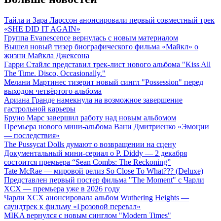
Тайла и Зара Ларссон анонсировали первый совместный трек
«SHE DID IT AGAIN»
Группа Evanescence вернулась с новым материалом
Вышел новый тизер биографического фильма «Майкл» о
жизни Майкла Джексона
Гарри Стайлс представил трек-лист нового альбома "Kiss All
The Time. Disco, Occasionally."
Мелани Мартинес тизерит новый сингл "Possession" перед
выходом четвёртого альбома
Ариана Гранде намекнула на возможное завершение
гастрольной карьеры
Бруно Марс завершил работу над новым альбомом
Премьера нового мини-альбома Вани Дмитриенко «Эмоции
— последствия»
The Pussycat Dolls думают о возвращении на сцену
Документальный мини-сериал о P. Diddy — 2 декабря
состоится премьера “Sean Combs: The Reckoning”
Tate McRae — мировой релиз So Close To What??? (Deluxe)
Представлен первый постер фильма "The Moment" с Чарли
XCX — премьера уже в 2026 году
Чарли XCX анонсировала альбом Wuthering Heights —
саундтрек к фильму «Грозовой перевал»
MIKA вернулся с новым синглом "Modern Times"