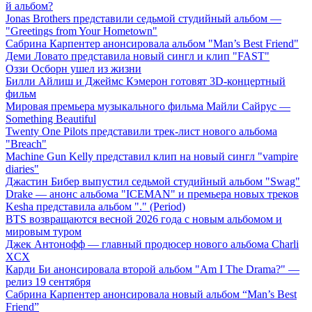
й альбом?
Jonas Brothers представили седьмой студийный альбом —
"Greetings from Your Hometown"
Сабрина Карпентер анонсировала альбом "Man’s Best Friend"
Деми Ловато представила новый сингл и клип "FAST"
Оззи Осборн ушел из жизни
Билли Айлиш и Джеймс Кэмерон готовят 3D-концертный
фильм
Мировая премьера музыкального фильма Майли Сайрус —
Something Beautiful
Twenty One Pilots представили трек-лист нового альбома
"Breach"
Machine Gun Kelly представил клип на новый сингл "vampire
diaries"
Джастин Бибер выпустил седьмой студийный альбом "Swag"
Drake — анонс альбома "ICEMAN" и премьера новых треков
Kesha представила альбом "." (Period)
BTS возвращаются весной 2026 года с новым альбомом и
мировым туром
Джек Антонофф — главный продюсер нового альбома Charli
XCX
Карди Би анонсировала второй альбом "Am I The Drama?" —
релиз 19 сентября
Сабрина Карпентер анонсировала новый альбом “Man’s Best
Friend”