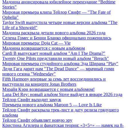
Мадонна анонсировала юбилейное переиздание “Bedtime
Stories”
Мировая премьера клипа Тейлор Свифт — "The Fate of
Ophelia"
Taylor Swift выпустила четыре новые версии альбома "The
Life of a Showgirl"
Мадонна раскрыла детали нового альбома 2026 года
Селена Гомес и Бенни Бланко официально поженились
Мировая премьера: Doja Cat — Vie
Мадонна возвращается с новым альбомом
Cardi B выпускает новый альбом "Am I The Drama?"
Twenty One Pilots представили новый альбом "Breach"
Мировая премьера студийного альбома Эда Ширана "Play"
Леди Гага дарит нам "The Dead Dance" — мрачный гимн
нового сезона "Wednesday"
Fifth Harmony впервые за семь лет воссоединились и
выступили на концерте Jonas Brothers
Мэрайя Кэри возвращается с новым альбомом!
Lana Del Rey: новый альбом Stove выйдет в январе 2026 года
Тейлор Свифт выходит замуж
Премьера нового альбома Maroon 5 — Love Is Like
Тейлор Свифт раскрыла трек-лист и дату релиза грядущего
альбома
Тейлор Свифт объявляет новую эру
Кристина Агилера и фанатская теория: «3+5=» — намек на 8-