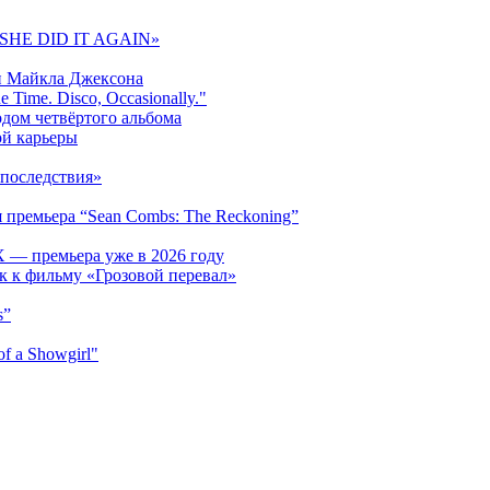
 «SHE DID IT AGAIN»
и Майкла Джексона
 Time. Disco, Occasionally."
одом четвёртого альбома
ой карьеры
последствия»
 премьера “Sean Combs: The Reckoning”
 — премьера уже в 2026 году
к к фильму «Грозовой перевал»
s”
f a Showgirl"