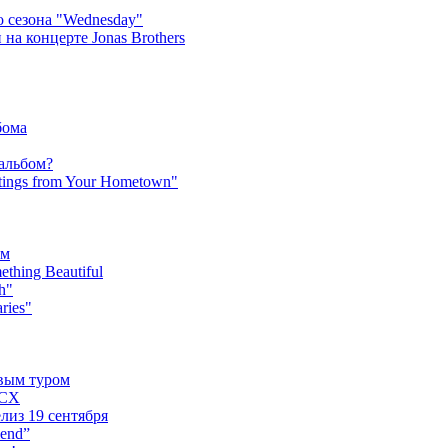
 сезона "Wednesday"
на концерте Jonas Brothers
бома
 альбом?
tings from Your Hometown"
ьм
hing Beautiful
h"
ries"
овым туром
XCX
лиз 19 сентября
iend”