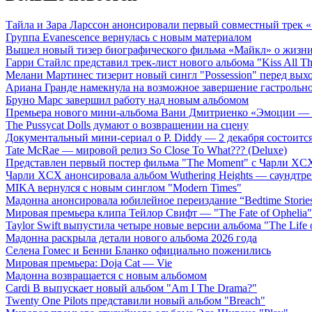
Тайла и Зара Ларссон анонсировали первый совместный трек
Группа Evanescence вернулась с новым материалом
Вышел новый тизер биографического фильма «Майкл» о жизн
Гарри Стайлс представил трек-лист нового альбома "Kiss All The
Мелани Мартинес тизерит новый сингл "Possession" перед вых
Ариана Гранде намекнула на возможное завершение гастрольн
Бруно Марс завершил работу над новым альбомом
Премьера нового мини-альбома Вани Дмитриенко «Эмоции — 
The Pussycat Dolls думают о возвращении на сцену
Документальный мини-сериал о P. Diddy — 2 декабря состоится
Tate McRae — мировой релиз So Close To What??? (Deluxe)
Представлен первый постер фильма "The Moment" с Чарли XCX
Чарли XCX анонсировала альбом Wuthering Heights — саундтре
MIKA вернулся с новым синглом "Modern Times"
Мадонна анонсировала юбилейное переиздание “Bedtime Storie
Мировая премьера клипа Тейлор Свифт — "The Fate of Ophelia"
Taylor Swift выпустила четыре новые версии альбома "The Life o
Мадонна раскрыла детали нового альбома 2026 года
Селена Гомес и Бенни Бланко официально поженились
Мировая премьера: Doja Cat — Vie
Мадонна возвращается с новым альбомом
Cardi B выпускает новый альбом "Am I The Drama?"
Twenty One Pilots представили новый альбом "Breach"