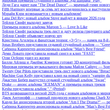
Мировая премьера студийного альбома Эда Ширана "Play"
Леди Гага дарит нам "The Dead Dance" — мрачный гимн нового
Fifth Harmony впервые за семь лет воссоединились и выступили 
Мэрайя Кэри возвращается с новым альбомом!
Lana Del Rey: новый альбом Stove выйдет в январе 2026 года
Тейлор Свифт выходит замуж
Премьера нового альбома Maroon 5 — Love Is Like
Тейлор Свифт раскрыла трек-лист и дату релиза грядущего аль
Тейлор Свифт объявляет новую эру
Кристина Агилера и фанатская теория: «3+5=» — намек на 8-й
Jonas Brothers представили седьмой студийный альбом — "Gree
Сабрина Карпентер анонсировала альбом "Man’s Best Friend"
Деми Ловато представила новый сингл и клип "FAST"
Оззи Осборн ушел из жизни
Билли Айлиш и Джеймс Кэмерон готовят 3D-концертный фил
Мировая премьера музыкального фильма Майли Сайрус — Somet
Twenty One Pilots представили трек-лист нового альбома "Breac
Machine Gun Kelly представил клип на новый сингл "vampire dia
Джастин Бибер выпустил седьмой студийный альбом "Swag"
Drake — анонс альбома "ICEMAN" и премьера новых треков
Kesha представила альбом "." (Period)
BTS возвращаются весной 2026 года с новым альбомом и мир
Джек Антонофф — главный продюсер нового альбома Charli 
Карди Би анонсировала второй альбом "Am I The Drama?" — ре
Сабрина Карпентер анонсировала новый альбом “Man’s Best Fr