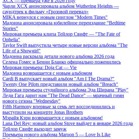
XCX — премьера уже в 2026 году
Чарли XCX анонсировала альбом Wuthering Heights —
саундтрек к фильму «Грозовой перевал»
MIKA вернулся с новым синглом "Modern Times"
Мадонна анонсировала юбилейное переиздание “Bedtime
Stories”
Мировая премьера клипа Тейлор Свифт — "The Fate of
Ophelia"
Taylor Swift выпустила четыре новые версии альбома "The
Life of a Showgirl"
Мадонна раскрыла детали нового альбома 2026 года
Селена Гомес и Бенни Бланко официально поженились
Мировая премьера: Doja Cat — Vie
Мадонна возвращается с новым альбомом
Cardi B выпускает новый альбом "Am I The Drama?"
Twenty One Pilots представили новый альбом "Breach"
Мировая премьера студийного альбома Эда Ширана "Play"
Леди Гага дарит нам "The Dead Dance" — мрачный гимн
нового сезона "Wednesday"
Fifth Harmony впервые за семь лет воссоединились и
выступили на концерте Jonas Brothers
Мэрайя Кэри возвращается с новым альбомом!
Lana Del Rey: новый альбом Stove выйдет в январе 2026 года
Тейлор Свифт выходит замуж
Премьера нового альбома Maroon 5 — Love Is Like