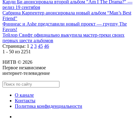
Карди Би анонсировала второй альбом "Am I The Drama?" —
релиз 19 сентября
Сабрина Карпентер анонсировала новый альбом “Man’s Best
Friend”
Финнеас и Ashe представили новый проект — группу The
Favors!
Тейлор Свифт официально выкупила мастер-треки своих
первых шести альбомов
Страницы:
1
2
3
45
46
1 - 50 из 2251
НИТВ © 2026
Первое независимое
интернет-телевидение
О канале
Контакты
Политика конфиденциальности