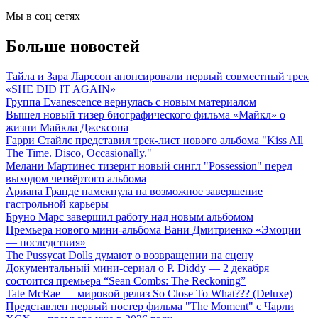
Мы в соц сетях
Больше новостей
Тайла и Зара Ларссон анонсировали первый совместный трек
«SHE DID IT AGAIN»
Группа Evanescence вернулась с новым материалом
Вышел новый тизер биографического фильма «Майкл» о
жизни Майкла Джексона
Гарри Стайлс представил трек-лист нового альбома "Kiss All
The Time. Disco, Occasionally."
Мелани Мартинес тизерит новый сингл "Possession" перед
выходом четвёртого альбома
Ариана Гранде намекнула на возможное завершение
гастрольной карьеры
Бруно Марс завершил работу над новым альбомом
Премьера нового мини-альбома Вани Дмитриенко «Эмоции
— последствия»
The Pussycat Dolls думают о возвращении на сцену
Документальный мини-сериал о P. Diddy — 2 декабря
состоится премьера “Sean Combs: The Reckoning”
Tate McRae — мировой релиз So Close To What??? (Deluxe)
Представлен первый постер фильма "The Moment" с Чарли