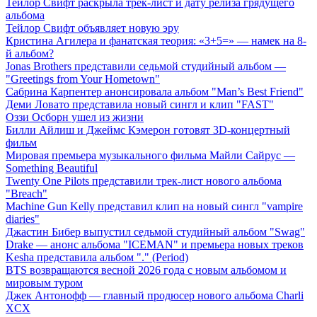
Тейлор Свифт раскрыла трек-лист и дату релиза грядущего
альбома
Тейлор Свифт объявляет новую эру
Кристина Агилера и фанатская теория: «3+5=» — намек на 8-
й альбом?
Jonas Brothers представили седьмой студийный альбом —
"Greetings from Your Hometown"
Сабрина Карпентер анонсировала альбом "Man’s Best Friend"
Деми Ловато представила новый сингл и клип "FAST"
Оззи Осборн ушел из жизни
Билли Айлиш и Джеймс Кэмерон готовят 3D-концертный
фильм
Мировая премьера музыкального фильма Майли Сайрус —
Something Beautiful
Twenty One Pilots представили трек-лист нового альбома
"Breach"
Machine Gun Kelly представил клип на новый сингл "vampire
diaries"
Джастин Бибер выпустил седьмой студийный альбом "Swag"
Drake — анонс альбома "ICEMAN" и премьера новых треков
Kesha представила альбом "." (Period)
BTS возвращаются весной 2026 года с новым альбомом и
мировым туром
Джек Антонофф — главный продюсер нового альбома Charli
XCX