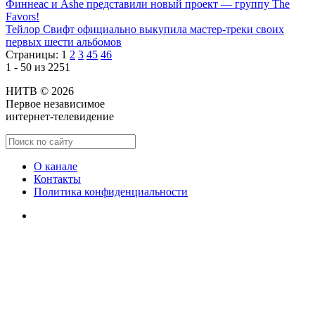
Финнеас и Ashe представили новый проект — группу The
Favors!
Тейлор Свифт официально выкупила мастер-треки своих
первых шести альбомов
Страницы:
1
2
3
45
46
1 - 50 из 2251
НИТВ © 2026
Первое независимое
интернет-телевидение
О канале
Контакты
Политика конфиденциальности