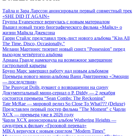
Тайла и Зара Ларссон анонсировали первый совместный трек
«SHE DID IT AGAIN»
Группа Evanescence вернулась с новым материалом
Вышел новый тизер биографического фильма «Майкл» о
жизни Майкла Джексона
Гарри Стайлс представил трек-лист нового альбома "Kiss All
The Time. Disco, Occasionally."
Мелани Мартинес тизерит новый сингл "Possession" перед
выходом четвёртого альбома
Ариана Гранде намекнула на возможное завершение
гастрольной карьеры
Бруно Марс завершил работу над новым альбомом
Премьера нового мини-альбома Вани Дмитриенко «Эмоции
— последствия»
The Pussycat Dolls думают о возвращении на сцену
Документальный мини-сериал о P. Diddy — 2 декабря
состоится премьера “Sean Combs: The Reckoning”
Tate McRae — мировой релиз So Close To What??? (Deluxe)
Представлен первый постер фильма "The Moment" с Чарли
XCX — премьера уже в 2026 году
Чарли XCX анонсировала альбом Wuthering Heights —
саундтрек к фильму «Грозовой перевал»
MIKA вернулся с новым синглом "Modern Times"