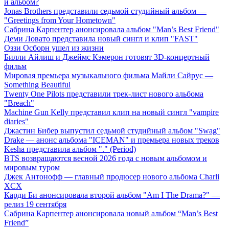
й альбом?
Jonas Brothers представили седьмой студийный альбом —
"Greetings from Your Hometown"
Сабрина Карпентер анонсировала альбом "Man’s Best Friend"
Деми Ловато представила новый сингл и клип "FAST"
Оззи Осборн ушел из жизни
Билли Айлиш и Джеймс Кэмерон готовят 3D-концертный
фильм
Мировая премьера музыкального фильма Майли Сайрус —
Something Beautiful
Twenty One Pilots представили трек-лист нового альбома
"Breach"
Machine Gun Kelly представил клип на новый сингл "vampire
diaries"
Джастин Бибер выпустил седьмой студийный альбом "Swag"
Drake — анонс альбома "ICEMAN" и премьера новых треков
Kesha представила альбом "." (Period)
BTS возвращаются весной 2026 года с новым альбомом и
мировым туром
Джек Антонофф — главный продюсер нового альбома Charli
XCX
Карди Би анонсировала второй альбом "Am I The Drama?" —
релиз 19 сентября
Сабрина Карпентер анонсировала новый альбом “Man’s Best
Friend”