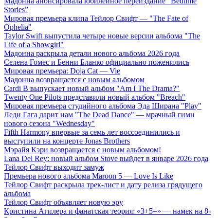
Мадонна анонсировала юбилейное переиздание “Bedtime
Stories”
Мировая премьера клипа Тейлор Свифт — "The Fate of
Ophelia"
Taylor Swift выпустила четыре новые версии альбома "The
Life of a Showgirl"
Мадонна раскрыла детали нового альбома 2026 года
Селена Гомес и Бенни Бланко официально поженились
Мировая премьера: Doja Cat — Vie
Мадонна возвращается с новым альбомом
Cardi B выпускает новый альбом "Am I The Drama?"
Twenty One Pilots представили новый альбом "Breach"
Мировая премьера студийного альбома Эда Ширана "Play"
Леди Гага дарит нам "The Dead Dance" — мрачный гимн
нового сезона "Wednesday"
Fifth Harmony впервые за семь лет воссоединились и
выступили на концерте Jonas Brothers
Мэрайя Кэри возвращается с новым альбомом!
Lana Del Rey: новый альбом Stove выйдет в январе 2026 года
Тейлор Свифт выходит замуж
Премьера нового альбома Maroon 5 — Love Is Like
Тейлор Свифт раскрыла трек-лист и дату релиза грядущего
альбома
Тейлор Свифт объявляет новую эру
Кристина Агилера и фанатская теория: «3+5=» — намек на 8-