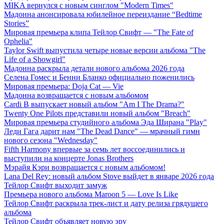
MIKA вернулся с новым синглом "Modern Times"
Мадонна анонсировала юбилейное переиздание “Bedtime
Stories”
Мировая премьера клипа Тейлор Свифт — "The Fate of
Ophelia"
Taylor Swift выпустила четыре новые версии альбома "The
Life of a Showgirl"
Мадонна раскрыла детали нового альбома 2026 года
Селена Гомес и Бенни Бланко официально поженились
Мировая премьера: Doja Cat — Vie
Мадонна возвращается с новым альбомом
Cardi B выпускает новый альбом "Am I The Drama?"
Twenty One Pilots представили новый альбом "Breach"
Мировая премьера студийного альбома Эда Ширана "Play"
Леди Гага дарит нам "The Dead Dance" — мрачный гимн
нового сезона "Wednesday"
Fifth Harmony впервые за семь лет воссоединились и
выступили на концерте Jonas Brothers
Мэрайя Кэри возвращается с новым альбомом!
Lana Del Rey: новый альбом Stove выйдет в январе 2026 года
Тейлор Свифт выходит замуж
Премьера нового альбома Maroon 5 — Love Is Like
Тейлор Свифт раскрыла трек-лист и дату релиза грядущего
альбома
Тейлор Свифт объявляет новую эру