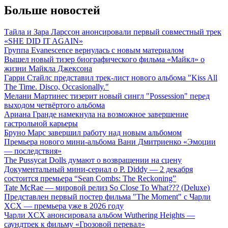
Больше новостей
Тайла и Зара Ларссон анонсировали первый совместный трек
«SHE DID IT AGAIN»
Группа Evanescence вернулась с новым материалом
Вышел новый тизер биографического фильма «Майкл» о
жизни Майкла Джексона
Гарри Стайлс представил трек-лист нового альбома "Kiss All
The Time. Disco, Occasionally."
Мелани Мартинес тизерит новый сингл "Possession" перед
выходом четвёртого альбома
Ариана Гранде намекнула на возможное завершение
гастрольной карьеры
Бруно Марс завершил работу над новым альбомом
Премьера нового мини-альбома Вани Дмитриенко «Эмоции
— последствия»
The Pussycat Dolls думают о возвращении на сцену
Документальный мини-сериал о P. Diddy — 2 декабря
состоится премьера “Sean Combs: The Reckoning”
Tate McRae — мировой релиз So Close To What??? (Deluxe)
Представлен первый постер фильма "The Moment" с Чарли
XCX — премьера уже в 2026 году
Чарли XCX анонсировала альбом Wuthering Heights —
саундтрек к фильму «Грозовой перевал»