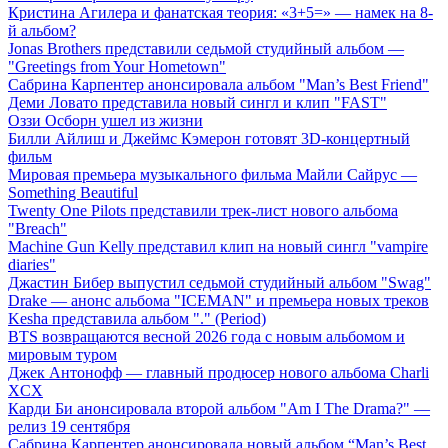
Кристина Агилера и фанатская теория: «3+5=» — намек на 8-
й альбом?
Jonas Brothers представили седьмой студийный альбом —
"Greetings from Your Hometown"
Сабрина Карпентер анонсировала альбом "Man’s Best Friend"
Деми Ловато представила новый сингл и клип "FAST"
Оззи Осборн ушел из жизни
Билли Айлиш и Джеймс Кэмерон готовят 3D-концертный
фильм
Мировая премьера музыкального фильма Майли Сайрус —
Something Beautiful
Twenty One Pilots представили трек-лист нового альбома
"Breach"
Machine Gun Kelly представил клип на новый сингл "vampire
diaries"
Джастин Бибер выпустил седьмой студийный альбом "Swag"
Drake — анонс альбома "ICEMAN" и премьера новых треков
Kesha представила альбом "." (Period)
BTS возвращаются весной 2026 года с новым альбомом и
мировым туром
Джек Антонофф — главный продюсер нового альбома Charli
XCX
Карди Би анонсировала второй альбом "Am I The Drama?" —
релиз 19 сентября
Сабрина Карпентер анонсировала новый альбом “Man’s Best