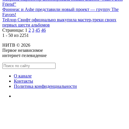
Friend”
Финнеас и Ashe представили новый проект — группу The
Favors!
Тейлор Свифт официально выкупила мастер-треки своих
первых шести альбомов
Страницы:
1
2
3
45
46
1 - 50 из 2251
НИТВ © 2026
Первое независимое
интернет-телевидение
О канале
Контакты
Политика конфиденциальности