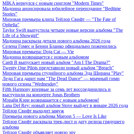
MIKA вернулся с новым синглом "Modern Times"
Мадонна анонсировала юбилейное переиздание “Bedtime
Stories”
Мировая премьера клипа Тейлор Свифт — "The Fate of
Ophelia"
Taylor Swift выпустила четыре новые версии альбома "The
Life of a Showgirl"
Мадонна раскрыла детали нового альбома 2026 года
Селена Гомес и Бенни Бланко официально поженились
Мировая премьера: Doja Cat — Vie
Мадонна возвращается с новым альбомом
Cardi B выпускает новый альбом "Am I The Drama?"
Twenty One Pilots представили новый альбом "Breach"
Мировая премьера студийного альбома Эда Ширана "Play"
Леди Гага дарит нам "The Dead Dance" — мрачный гимн
нового сезона "Wednesday"
Fifth Harmony впервые за семь лет воссоединились и
выступили на концерте Jonas Brothers
Мэрайя Кэри возвращается с новым альбомом!
Lana Del Rey: новый альбом Stove выйдет в январе 2026 года
Тейлор Свифт выходит замуж
Премьера нового альбома Maroon 5 — Love Is Like
Тейлор Свифт раскрыла трек-лист и дату релиза грядущего
альбома
Тейлор Свифт объявляет новую эру