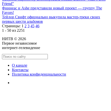
Friend”
Финнеас и Ashe представили новый проект — группу The
Favors!
Тейлор Свифт официально выкупила мастер-треки своих
первых шести альбомов
Страницы:
1
2
3
45
46
1 - 50 из 2251
НИТВ © 2026
Первое независимое
интернет-телевидение
О канале
Контакты
Политика конфиденциальности