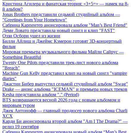
Кристина Агилера и фанатская теория: «3+5=» — намек на 8-
й альбом?
Jonas Brothers представили седьмой студийный альбом —
"Greetings from Your Hometown"
Сабрина Карпентер анонсировала альбом "Man’s Best Friend"
Деми Ловато представила новый сингл и клип "FAST"
Оззи Осборн ушел из жизни
Билли Айлиш и Джеймс Кэмерон готовят 3D-концертный
фильм
Мировая премьера музыкального фильма Майли Сайрус —
Something Beautiful
Twenty One Pilots представили трек-лист нового альбома
"Breach"
Machine Gun Kelly представил клип на новый сингл "vampire
diaries"
Джастин Бибер выпустил седьмой студийный альбом "Swag"
Drake — анонс альбома "ICEMAN" и премьера новых треков
Kesha представила альбом "." (Period)
BTS возвращаются весной 2026 года с новым альбомом и
мировым туром
Джек Антонофф — главный продюсер нового альбома Charli
XCX
Карди Би анонсировала второй альбом "Am I The Drama?" —
релиз 19 сентября
Сабрина Карпентер анонсировала новый альбом “Man’s Best