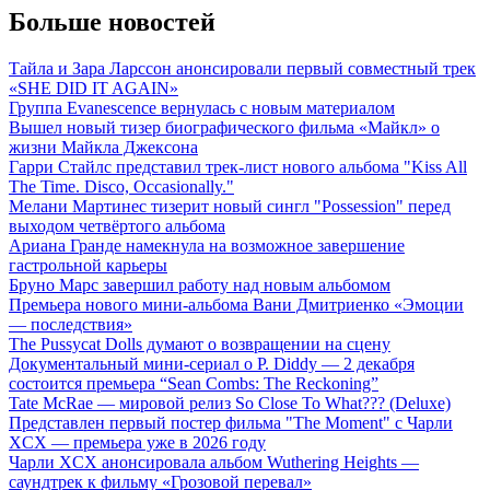
Больше новостей
Тайла и Зара Ларссон анонсировали первый совместный трек
«SHE DID IT AGAIN»
Группа Evanescence вернулась с новым материалом
Вышел новый тизер биографического фильма «Майкл» о
жизни Майкла Джексона
Гарри Стайлс представил трек-лист нового альбома "Kiss All
The Time. Disco, Occasionally."
Мелани Мартинес тизерит новый сингл "Possession" перед
выходом четвёртого альбома
Ариана Гранде намекнула на возможное завершение
гастрольной карьеры
Бруно Марс завершил работу над новым альбомом
Премьера нового мини-альбома Вани Дмитриенко «Эмоции
— последствия»
The Pussycat Dolls думают о возвращении на сцену
Документальный мини-сериал о P. Diddy — 2 декабря
состоится премьера “Sean Combs: The Reckoning”
Tate McRae — мировой релиз So Close To What??? (Deluxe)
Представлен первый постер фильма "The Moment" с Чарли
XCX — премьера уже в 2026 году
Чарли XCX анонсировала альбом Wuthering Heights —
саундтрек к фильму «Грозовой перевал»