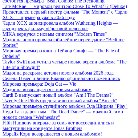
состоится премьера “Sean Combs: The Reckoning”
Tate McRae — мировой релиз So Close To What??? (Deluxe)
Представлен первый постер фильма "The Moment" с Чарли
XCX — премьера уже в 2026 году
Чарли XCX анонсировала альбом Wuthering Heights —
саундтрек к фильму «Грозовой перевал»
MIKA вернулся с новым синглом "Modern Times"
Мадонна анонсировала юбилейное переиздание “Bedtime
Stories”
Мировая премьера клипа Тейлор Свифт — "The Fate of
Ophelia"
Taylor Swift выпустила четыре новые версии альбома "The
Life of a Showgirl"
Мадонна раскрыла детали нового альбома 2026 года
Селена Гомес и Бенни Бланко официально поженились
Мировая премьера: Doja Cat — Vie
Мадонна возвращается с новым альбомом
Cardi B выпускает новый альбом "Am I The Drama?"
Twenty One Pilots представили новый альбом "Breach"
Мировая премьера студийного альбома Эда Ширана "Play"
Леди Гага дарит нам "The Dead Dance" — мрачный гимн
нового сезона "Wednesday"
Fifth Harmony впервые за семь лет воссоединились и
выступили на концерте Jonas Brothers
Мэрайя Кэри возвращается с новым альбомом!