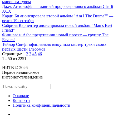
мировым туром
Джек Антонофф — главный продюсер нового альбома Charli
XCX
Карди Би анонсировала второй альбом "Am I The Drama?" —
релиз 19 сентября
Сабрина Карпентер анонсировала новый альбом “Man’s Best
Friend”
Финнеас и Ashe представили новый проект — группу The
Favors!
Тейлор Свифт официально выкупила мастер-треки своих
первых шести альбомов
Страницы:
1
2
3
45
46
1 - 50 из 2251
НИТВ © 2026
Первое независимое
интернет-телевидение
О канале
Контакты
Политика конфиденциальности