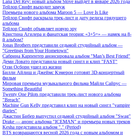
Lana Del Rey: новый альбом Stove выйдет в январе 2026 года
Тейлор Свифт выходит замуж
Премьера нового альбома Maroon 5 — Love Is Like
Тейлор Свифт раскрыла трек-лист и дату релиза грядущего
альбома
Тейлор Свифт объявляет новую эру
Кристина Агилера и фанатская теория: «3+5=» — намек на 8-
й альбом?
Jonas Brothers представили седьмой студийный альбом —
"Greetings from Your Hometown"
Сабрина Карпентер анонсировала альбом "Man’s Best Friend"
Деми Ловато представила новый сингл и клип "FAST"
Оззи Осборн ушел из жизни
Билли Айлиш и Джеймс Кэмерон готовят 3D-концертный
фильм
Мировая премьера музыкального фильма Майли Сайрус —
Something Beautiful
Twenty One Pilots представили трек-лист нового альбома
"Breach"
Machine Gun Kelly представил клип на новый сингл "vampire
diaries"
Джастин Бибер выпустил седьмой студийный альбом "Swag"
Drake — анонс альбома "ICEMAN" и премьера новых треков
Kesha представила альбом "." (Period)
BTS возвращаются весной 2026 года с новым альбомом и