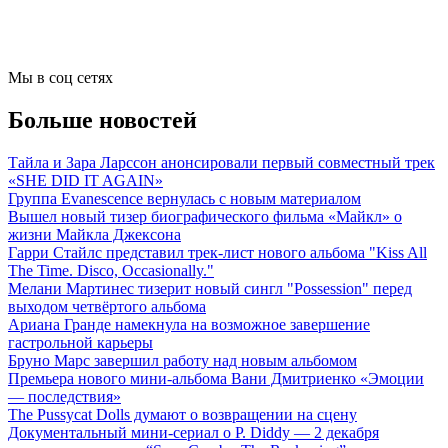
Мы в соц сетях
Больше новостей
Тайла и Зара Ларссон анонсировали первый совместный трек
«SHE DID IT AGAIN»
Группа Evanescence вернулась с новым материалом
Вышел новый тизер биографического фильма «Майкл» о
жизни Майкла Джексона
Гарри Стайлс представил трек-лист нового альбома "Kiss All
The Time. Disco, Occasionally."
Мелани Мартинес тизерит новый сингл "Possession" перед
выходом четвёртого альбома
Ариана Гранде намекнула на возможное завершение
гастрольной карьеры
Бруно Марс завершил работу над новым альбомом
Премьера нового мини-альбома Вани Дмитриенко «Эмоции
— последствия»
The Pussycat Dolls думают о возвращении на сцену
Документальный мини-сериал о P. Diddy — 2 декабря