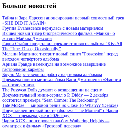
Больше новостей
Тайла и Зара Ларссон анонсировали первый совместный трек
«SHE DID IT AGAIN»
Группа Evanescence вернулась с новым материалом
Вышел новый тизер биографического фильма «Майкл» о
жизни Майкла Джексона
Гарри Стайлс представил трек-лист нового альбома "Kiss All
The Time. Disco, Occasionally."
Мелани Мартинес тизерит новый сингл "Possession" перед
выходом четвёртого альбома
Ариана Гранде намекнула на возможное завершение
гастрольной карьеры
Бруно Марс завершил работу над новым альбомом
Премьера нового мини-альбома Вани Дмитриенко «Эмоции
— последствия»
The Pussycat Dolls думают о возвращении на сцену
Документальный мини-сериал о P. Diddy — 2 декабря
состоится премьера “Sean Combs: The Reckoning”
Tate McRae — мировой релиз So Close To What??? (Deluxe)
Представлен первый постер фильма "The Moment" с Чарли
XCX — премьера уже в 2026 году
Чарли XCX анонсировала альбом Wuthering Heights —
саундтрек к фильму «Грозовой перевал»