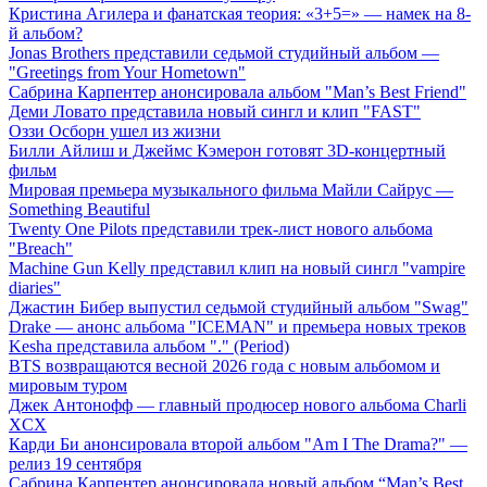
Кристина Агилера и фанатская теория: «3+5=» — намек на 8-
й альбом?
Jonas Brothers представили седьмой студийный альбом —
"Greetings from Your Hometown"
Сабрина Карпентер анонсировала альбом "Man’s Best Friend"
Деми Ловато представила новый сингл и клип "FAST"
Оззи Осборн ушел из жизни
Билли Айлиш и Джеймс Кэмерон готовят 3D-концертный
фильм
Мировая премьера музыкального фильма Майли Сайрус —
Something Beautiful
Twenty One Pilots представили трек-лист нового альбома
"Breach"
Machine Gun Kelly представил клип на новый сингл "vampire
diaries"
Джастин Бибер выпустил седьмой студийный альбом "Swag"
Drake — анонс альбома "ICEMAN" и премьера новых треков
Kesha представила альбом "." (Period)
BTS возвращаются весной 2026 года с новым альбомом и
мировым туром
Джек Антонофф — главный продюсер нового альбома Charli
XCX
Карди Би анонсировала второй альбом "Am I The Drama?" —
релиз 19 сентября
Сабрина Карпентер анонсировала новый альбом “Man’s Best