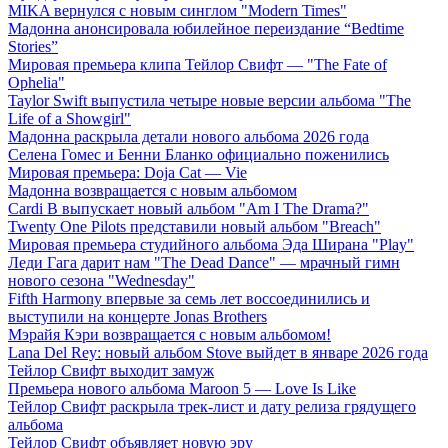
MIKA вернулся с новым синглом "Modern Times"
Мадонна анонсировала юбилейное переиздание “Bedtime
Stories”
Мировая премьера клипа Тейлор Свифт — "The Fate of
Ophelia"
Taylor Swift выпустила четыре новые версии альбома "The
Life of a Showgirl"
Мадонна раскрыла детали нового альбома 2026 года
Селена Гомес и Бенни Бланко официально поженились
Мировая премьера: Doja Cat — Vie
Мадонна возвращается с новым альбомом
Cardi B выпускает новый альбом "Am I The Drama?"
Twenty One Pilots представили новый альбом "Breach"
Мировая премьера студийного альбома Эда Ширана "Play"
Леди Гага дарит нам "The Dead Dance" — мрачный гимн
нового сезона "Wednesday"
Fifth Harmony впервые за семь лет воссоединились и
выступили на концерте Jonas Brothers
Мэрайя Кэри возвращается с новым альбомом!
Lana Del Rey: новый альбом Stove выйдет в январе 2026 года
Тейлор Свифт выходит замуж
Премьера нового альбома Maroon 5 — Love Is Like
Тейлор Свифт раскрыла трек-лист и дату релиза грядущего
альбома
Тейлор Свифт объявляет новую эру