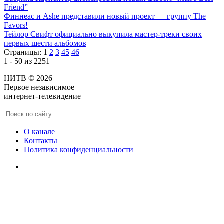
Friend”
Финнеас и Ashe представили новый проект — группу The
Favors!
Тейлор Свифт официально выкупила мастер-треки своих
первых шести альбомов
Страницы:
1
2
3
45
46
1 - 50 из 2251
НИТВ © 2026
Первое независимое
интернет-телевидение
О канале
Контакты
Политика конфиденциальности