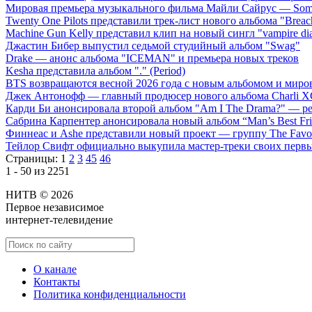
Мировая премьера музыкального фильма Майли Сайрус — Somet
Twenty One Pilots представили трек-лист нового альбома "Breac
Machine Gun Kelly представил клип на новый сингл "vampire dia
Джастин Бибер выпустил седьмой студийный альбом "Swag"
Drake — анонс альбома "ICEMAN" и премьера новых треков
Kesha представила альбом "." (Period)
BTS возвращаются весной 2026 года с новым альбомом и мир
Джек Антонофф — главный продюсер нового альбома Charli 
Карди Би анонсировала второй альбом "Am I The Drama?" — ре
Сабрина Карпентер анонсировала новый альбом “Man’s Best Fr
Финнеас и Ashe представили новый проект — группу The Favo
Тейлор Свифт официально выкупила мастер-треки своих перв
Страницы:
1
2
3
45
46
1 - 50 из 2251
НИТВ © 2026
Первое независимое
интернет-телевидение
О канале
Контакты
Политика конфиденциальности