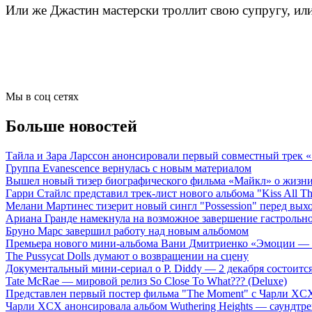
Или же Джастин мастерски троллит свою супругу, или
Мы в соц сетях
Больше новостей
Тайла и Зара Ларссон анонсировали первый совместный трек
Группа Evanescence вернулась с новым материалом
Вышел новый тизер биографического фильма «Майкл» о жизн
Гарри Стайлс представил трек-лист нового альбома "Kiss All The
Мелани Мартинес тизерит новый сингл "Possession" перед вых
Ариана Гранде намекнула на возможное завершение гастрольн
Бруно Марс завершил работу над новым альбомом
Премьера нового мини-альбома Вани Дмитриенко «Эмоции — 
The Pussycat Dolls думают о возвращении на сцену
Документальный мини-сериал о P. Diddy — 2 декабря состоится
Tate McRae — мировой релиз So Close To What??? (Deluxe)
Представлен первый постер фильма "The Moment" с Чарли XCX
Чарли XCX анонсировала альбом Wuthering Heights — саундтре