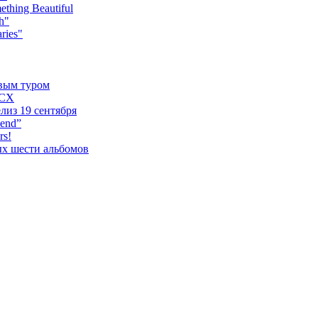
hing Beautiful
h"
ries"
овым туром
XCX
лиз 19 сентября
iend”
rs!
ых шести альбомов