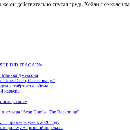
 же он действительно спутал грудь Хейли с ее коленям
 «SHE DID IT AGAIN»
и Майкла Джексона
 Time. Disco, Occasionally."
одом четвёртого альбома
ой карьеры
последствия»
 премьера “Sean Combs: The Reckoning”
 — премьера уже в 2026 году
к к фильму «Грозовой перевал»