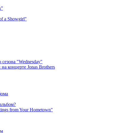
s”
f a Showgirl"
 сезона "Wednesday"
на концерте Jonas Brothers
бома
 альбом?
tings from Your Hometown"
ьм