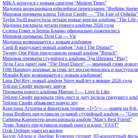
MIKA вернулся с новым синглом "Modern Times"
Мадонна анонсировала юбилейное переиздание “Bedtime Storie
Мировая премьера клипа Тейлор Свифт — "The Fate of Ophelia"
Taylor Swift выпустила четыре новые версии альбома "The Life o
Мадонна раскрыла детали нового альбома 2026 года
Селена Гомес и Бенни Бланко официально поженились
Мировая премьера: Doja Cat — Vie
Мадонна возвращается с новым альбомом
Cardi B выпускает новый альбом "Am I The Drama?"
Twenty One Pilots представили новый альбом "Breach"
Мировая премьера студийного альбома Эда Ширана "Play"
Леди Гага дарит нам "The Dead Dance" — мрачный гимн нового
Fifth Harmony впервые за семь лет воссоединились и выступили 
Мэрайя Кэри возвращается с новым альбомом!
Lana Del Rey: новый альбом Stove выйдет в январе 2026 года
Тейлор Свифт выходит замуж
Премьера нового альбома Maroon 5 — Love Is Like
Тейлор Свифт раскрыла трек-лист и дату релиза грядущего аль
Тейлор Свифт объявляет новую эру
Кристина Агилера и фанатская теория: «3+5=» — намек на 8-й
Jonas Brothers представили седьмой студийный альбом — "Gree
Сабрина Карпентер анонсировала альбом "Man’s Best Friend"
Деми Ловато представила новый сингл и клип "FAST"
Оззи Осборн ушел из жизни
Билли Айлиш и Джеймс Кэмерон готовят 3D-концертный фил