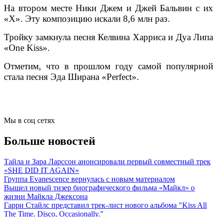
На втором месте Ники Джем и Джей Бальвин с их
«X». Эту композицию искали 8,6 млн раз.
Тройку замкнула песня Келвина Харриса и Дуа Липа
«One Kiss».
Отметим, что в прошлом году самой популярной
стала песня Эда Ширана «Perfect».
Мы в соц сетях
Больше новостей
Тайла и Зара Ларссон анонсировали первый совместный трек
«SHE DID IT AGAIN»
Группа Evanescence вернулась с новым материалом
Вышел новый тизер биографического фильма «Майкл» о
жизни Майкла Джексона
Гарри Стайлс представил трек-лист нового альбома "Kiss All
The Time. Disco, Occasionally."