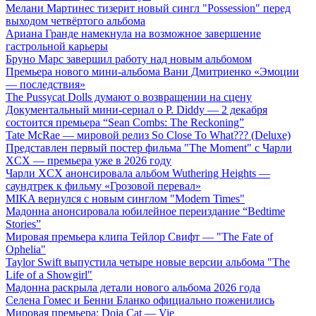
Мелани Мартинес тизерит новый сингл "Possession" перед
выходом четвёртого альбома
Ариана Гранде намекнула на возможное завершение
гастрольной карьеры
Бруно Марс завершил работу над новым альбомом
Премьера нового мини-альбома Вани Дмитриенко «Эмоции
— последствия»
The Pussycat Dolls думают о возвращении на сцену
Документальный мини-сериал о P. Diddy — 2 декабря
состоится премьера “Sean Combs: The Reckoning”
Tate McRae — мировой релиз So Close To What??? (Deluxe)
Представлен первый постер фильма "The Moment" с Чарли
XCX — премьера уже в 2026 году
Чарли XCX анонсировала альбом Wuthering Heights —
саундтрек к фильму «Грозовой перевал»
MIKA вернулся с новым синглом "Modern Times"
Мадонна анонсировала юбилейное переиздание “Bedtime
Stories”
Мировая премьера клипа Тейлор Свифт — "The Fate of
Ophelia"
Taylor Swift выпустила четыре новые версии альбома "The
Life of a Showgirl"
Мадонна раскрыла детали нового альбома 2026 года
Селена Гомес и Бенни Бланко официально поженились
Мировая премьера: Doja Cat — Vie