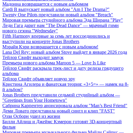
Мадонна возвращается с новым альбомом
Cardi B выпускает новый альбом "Am I The Drama?"
Twenty One Pilots представили новый альбом "Breach"
Мировая премьера студийного альбома Эда Ширана "Play"
Леди Гага дарит нам "The Dead Dance" — мрачный гимн
нового сезона "Wednesday"
Fifth Harmony впервые за семь лет воссоединились и
выступили на концерте Jonas Brothers
Мэрайя Кэри возвращается с новым альбомом!
Lana Del Rey: новый альбом Stove выйдет в январе 2026 года
Тейлор Свифт выходит замуж
Премьера нового альбома Maroon 5 — Love Is Like
Тейлор Свифт раскрыла трек-лист и дату релиза грядущего
альбома
Тейлор Свифт объявляет новую эру
Кристина Агилера и фанатская теория: «3+5=» — намек на 8-
й альбом?
Jonas Brothers представили седьмой студийный альбом —
"Greetings from Your Hometown"
Сабрина Карпентер анонсировала альбом "Man’s Best Friend"
Деми Ловато представила новый сингл и клип "FAST"
Оззи Осборн ушел из жизни
Билли Айлиш и Джеймс Кэмерон готовят 3D-концертный
фильм
Мировая премьера музыкального фильма Майли Сайрус —