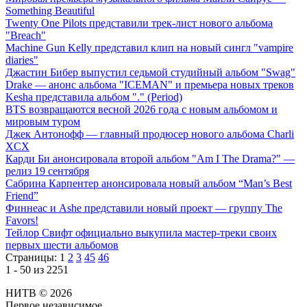
Something Beautiful
Twenty One Pilots представили трек-лист нового альбома
"Breach"
Machine Gun Kelly представил клип на новый сингл "vampire
diaries"
Джастин Бибер выпустил седьмой студийный альбом "Swag"
Drake — анонс альбома "ICEMAN" и премьера новых треков
Kesha представила альбом "." (Period)
BTS возвращаются весной 2026 года с новым альбомом и
мировым туром
Джек Антонофф — главный продюсер нового альбома Charli
XCX
Карди Би анонсировала второй альбом "Am I The Drama?" —
релиз 19 сентября
Сабрина Карпентер анонсировала новый альбом “Man’s Best
Friend”
Финнеас и Ashe представили новый проект — группу The
Favors!
Тейлор Свифт официально выкупила мастер-треки своих
первых шести альбомов
Страницы:
1
2
3
45
46
1 - 50 из 2251
НИТВ © 2026
Первое независимое