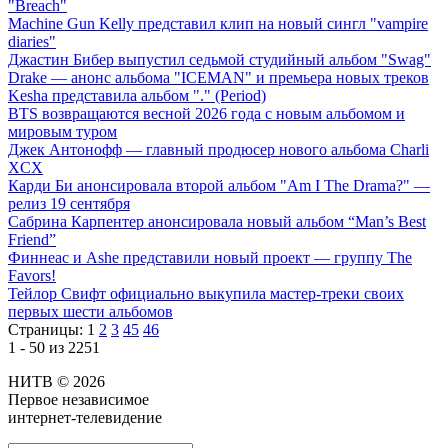
"Breach"
Machine Gun Kelly представил клип на новый сингл "vampire
diaries"
Джастин Бибер выпустил седьмой студийный альбом "Swag"
Drake — анонс альбома "ICEMAN" и премьера новых треков
Kesha представила альбом "." (Period)
BTS возвращаются весной 2026 года с новым альбомом и
мировым туром
Джек Антонофф — главный продюсер нового альбома Charli
XCX
Карди Би анонсировала второй альбом "Am I The Drama?" —
релиз 19 сентября
Сабрина Карпентер анонсировала новый альбом “Man’s Best
Friend”
Финнеас и Ashe представили новый проект — группу The
Favors!
Тейлор Свифт официально выкупила мастер-треки своих
первых шести альбомов
Страницы:
1
2
3
45
46
1 - 50 из 2251
НИТВ © 2026
Первое независимое
интернет-телевидение