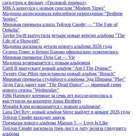
саундтрек к фильму «Грозовой перевал»
MIKA вернулся с новым синглом "Modern Times"
Мадонна анонсировала юбилейное переиздание “Bedtime
Stories”
Мировая премьера клипа Тейлор Свифт — "The Fate of
Ophelia"
Taylor Swift выпустила четыре новые версии альбома "The
Life of a Showgirl"
Мадонна раскрыла детали нового альбома 2026 года
Селена Гомес и Бенни Бланко официально поженились
Мировая премьера: Doja Cat — Vie
Мадонна возвращается с новым альбомом
Cardi B выпускает новый альбом "Am I The Drama?"
Twenty One Pilots представили новый альбом "Breach"
Мировая премьера студийного альбома Эда Ширана "Play"
Леди Гага дарит нам "The Dead Dance" — мрачный гимн
нового сезона "Wednesday"
Fifth Harmony впервые за семь лет воссоединились и
выступили на концерте Jonas Brothers
Мэрайя Кэри возвращается с новым альбомом!
Lana Del Rey: новый альбом Stove выйдет в январе 2026 года
Тейлор Свифт выходит замуж
Премьера нового альбома Maroon 5 — Love Is Like
Тейлор Свифт раскрыла трек-лист и дату релиза грядущего
альбома