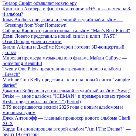
Тейлор Свифт объявляет новую эру
Кристина Агилера и фанатская теория: «3+5=» — намек на 8-
й альбом?
Jonas Brothers представили седьмой студийный альбом —
"Greetings from Your Hometown"
Сабрина Карпентер анонсировала альбом "Man’s Best Friend"
Деми Ловато представила новый сингл и клип "FAST"
Оззи Осборн ушел из жизни
Билли Айлиш и Джеймс Кэмерон готовят 3D-концертный
фильм
Мировая премьера музыкального фильма Майли Сайрус —
Something Beautiful
Twenty One Pilots представили трек-лист нового альбома
"Breach"
Machine Gun Kelly представил клип на новый сингл "vampire
diaries"
Джастин Бибер выпустил седьмой студийный альбом "Swag"
Drake — анонс альбома "ICEMAN" и премьера новых треков
Kesha представила альбом "." (Period)
BTS возвращаются весной 2026 года с новым альбомом и
мировым туром
Джек Антонофф — главный продюсер нового альбома Charli
XCX
Карди Би анонсировала второй альбом "Am I The Drama?" —
релиз 19 сентября