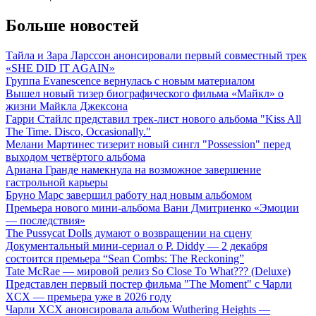
Больше новостей
Тайла и Зара Ларссон анонсировали первый совместный трек
«SHE DID IT AGAIN»
Группа Evanescence вернулась с новым материалом
Вышел новый тизер биографического фильма «Майкл» о
жизни Майкла Джексона
Гарри Стайлс представил трек-лист нового альбома "Kiss All
The Time. Disco, Occasionally."
Мелани Мартинес тизерит новый сингл "Possession" перед
выходом четвёртого альбома
Ариана Гранде намекнула на возможное завершение
гастрольной карьеры
Бруно Марс завершил работу над новым альбомом
Премьера нового мини-альбома Вани Дмитриенко «Эмоции
— последствия»
The Pussycat Dolls думают о возвращении на сцену
Документальный мини-сериал о P. Diddy — 2 декабря
состоится премьера “Sean Combs: The Reckoning”
Tate McRae — мировой релиз So Close To What??? (Deluxe)
Представлен первый постер фильма "The Moment" с Чарли
XCX — премьера уже в 2026 году
Чарли XCX анонсировала альбом Wuthering Heights —