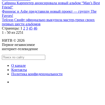
Сабрина Карпентер анонсировала новый альбом “Man’s Best
Friend”
Финнеас и Ashe представили новый проект — группу The
Favors!
Тейлор Свифт официально выкупила мастер-треки своих
первых шести альбомов
Страницы:
1
2
3
45
46
1 - 50 из 2251
НИТВ © 2026
Первое независимое
интернет-телевидение
О канале
Контакты
Политика конфиденциальности