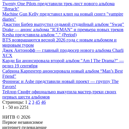
Twenty One Pilots представили трек-лист нового альбома
"Breach"
Machine Gun Kelly представил клип на новый сингл "vampire
diaries"
Джастин Бибер выпустил седьмой студийный альбом "Swag"
Drake — анонс альбома "ICEMAN" и премьера новых треков
Kesha представила альбом "." (Period)
BTS возвращаются весной 2026 года с новым альбомом и
мировым туром
Джек Антонофф — главный продюсер нового альбома Charli
XCX
Карди Би анонсировала второй альбом "Am I The Drama?" —
релиз 19 сентября
Сабрина Карпентер анонсировала новый альбом “Man’s Best
Friend”
Финнеас и Ashe представили новый проект — группу The
Favors!
Тейлор Свифт официально выкупила мастер-треки своих
первых шести альбомов
Страницы:
1
2
3
45
46
1 - 50 из 2251
НИТВ © 2026
Первое независимое
интернет-телевидение