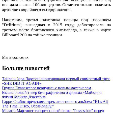
она дала свыше 100 концертов. Остается только пожелать
артистке скорейшего выздоровления.
Напомним, третья пластинка певицы под названием
"Delirium", вышедшая в 2015 году, дебютировала на
третьем месте британского хит-парада, а также в чарте
Billboard 200 на той же позиции.
Мы в соц сетях
Больше новостей
Тайла и Зара Ларссон анонсировали первый совместный трек
«SHE DID IT AGAIN»
Группа Evanescence вернулась с новым материалом
Вышел новый тизер биографического фильма «Майкл» о
жизни Майкла Джексона
Гарри Стайлс представил трек-лист нового альбома "Kiss All
The Time. Disco, Occasionally."
Мелани Мартинес тизерит новый сингл "Possession" перед