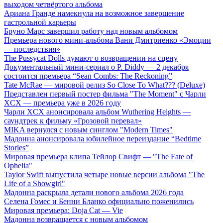
выходом четвёртого альбома
Ариана Гранде намекнула на возможное завершение
гастрольной карьеры
Бруно Марс завершил работу над новым альбомом
Премьера нового мини-альбома Вани Дмитриенко «Эмоции
— последствия»
The Pussycat Dolls думают о возвращении на сцену
Документальный мини-сериал о P. Diddy — 2 декабря
состоится премьера “Sean Combs: The Reckoning”
Tate McRae — мировой релиз So Close To What??? (Deluxe)
Представлен первый постер фильма "The Moment" с Чарли
XCX — премьера уже в 2026 году
Чарли XCX анонсировала альбом Wuthering Heights —
саундтрек к фильму «Грозовой перевал»
MIKA вернулся с новым синглом "Modern Times"
Мадонна анонсировала юбилейное переиздание “Bedtime
Stories”
Мировая премьера клипа Тейлор Свифт — "The Fate of
Ophelia"
Taylor Swift выпустила четыре новые версии альбома "The
Life of a Showgirl"
Мадонна раскрыла детали нового альбома 2026 года
Селена Гомес и Бенни Бланко официально поженились
Мировая премьера: Doja Cat — Vie
Мадонна возвращается с новым альбомом