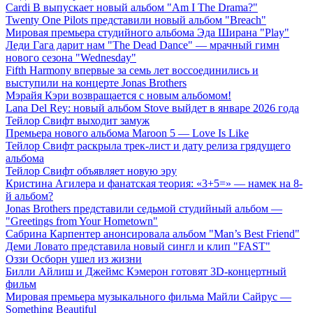
Cardi B выпускает новый альбом "Am I The Drama?"
Twenty One Pilots представили новый альбом "Breach"
Мировая премьера студийного альбома Эда Ширана "Play"
Леди Гага дарит нам "The Dead Dance" — мрачный гимн
нового сезона "Wednesday"
Fifth Harmony впервые за семь лет воссоединились и
выступили на концерте Jonas Brothers
Мэрайя Кэри возвращается с новым альбомом!
Lana Del Rey: новый альбом Stove выйдет в январе 2026 года
Тейлор Свифт выходит замуж
Премьера нового альбома Maroon 5 — Love Is Like
Тейлор Свифт раскрыла трек-лист и дату релиза грядущего
альбома
Тейлор Свифт объявляет новую эру
Кристина Агилера и фанатская теория: «3+5=» — намек на 8-
й альбом?
Jonas Brothers представили седьмой студийный альбом —
"Greetings from Your Hometown"
Сабрина Карпентер анонсировала альбом "Man’s Best Friend"
Деми Ловато представила новый сингл и клип "FAST"
Оззи Осборн ушел из жизни
Билли Айлиш и Джеймс Кэмерон готовят 3D-концертный
фильм
Мировая премьера музыкального фильма Майли Сайрус —
Something Beautiful