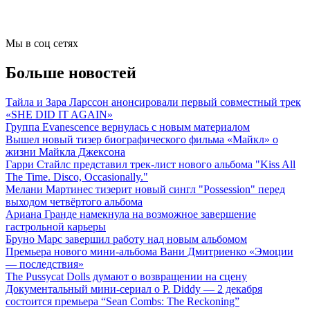
Мы в соц сетях
Больше новостей
Тайла и Зара Ларссон анонсировали первый совместный трек
«SHE DID IT AGAIN»
Группа Evanescence вернулась с новым материалом
Вышел новый тизер биографического фильма «Майкл» о
жизни Майкла Джексона
Гарри Стайлс представил трек-лист нового альбома "Kiss All
The Time. Disco, Occasionally."
Мелани Мартинес тизерит новый сингл "Possession" перед
выходом четвёртого альбома
Ариана Гранде намекнула на возможное завершение
гастрольной карьеры
Бруно Марс завершил работу над новым альбомом
Премьера нового мини-альбома Вани Дмитриенко «Эмоции
— последствия»
The Pussycat Dolls думают о возвращении на сцену
Документальный мини-сериал о P. Diddy — 2 декабря
состоится премьера “Sean Combs: The Reckoning”