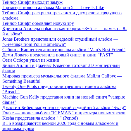
Тейлор Свифт выходит замуж
Премьера нового альбома Maroon 5 — Love Is Like
Тейлор Свифт раскрыла трек-лист и дату релиза грядущего
альбома
Тейлор Свифт объявляет новую эру
Кристина Агилера и фанатская теория: «3+5=» — намек на 8-
й альбом?
Jonas Brothers представили седьмой студийный альбом —
"Greetings from Your Hometown"
Сабрина Карпентер анонсировала альбом "Man’s Best Friend"
Деми Ловато представила новый сингл и клип "FAST"
Оззи Осборн ушел из жизни
Билли Айлиш и Джеймс Кэмерон готовят 3D-концертный
фильм
Мировая премьера музыкального фильма Майли Сайрус —
Something Beautiful
Twenty One Pilots представили трек-лист нового альбома
"Breach"
Machine Gun Kelly представил клип на новый сингл "vampire
diaries"
Джастин Бибер выпустил седьмой студийный альбом "Swag"
Drake — анонс альбома "ICEMAN" и премьера новых треков
Kesha представила альбом "." (Period)
BTS возвращаются весной 2026 года с новым альбомом и
мировым туром