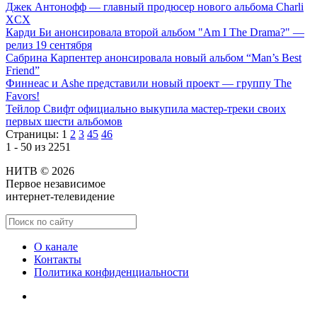
Джек Антонофф — главный продюсер нового альбома Charli
XCX
Карди Би анонсировала второй альбом "Am I The Drama?" —
релиз 19 сентября
Сабрина Карпентер анонсировала новый альбом “Man’s Best
Friend”
Финнеас и Ashe представили новый проект — группу The
Favors!
Тейлор Свифт официально выкупила мастер-треки своих
первых шести альбомов
Страницы:
1
2
3
45
46
1 - 50 из 2251
НИТВ © 2026
Первое независимое
интернет-телевидение
О канале
Контакты
Политика конфиденциальности