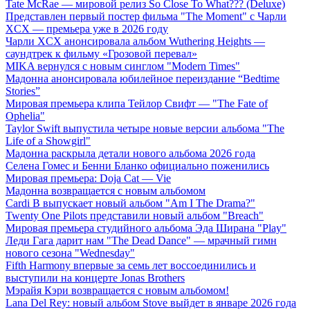
Tate McRae — мировой релиз So Close To What??? (Deluxe)
Представлен первый постер фильма "The Moment" с Чарли
XCX — премьера уже в 2026 году
Чарли XCX анонсировала альбом Wuthering Heights —
саундтрек к фильму «Грозовой перевал»
MIKA вернулся с новым синглом "Modern Times"
Мадонна анонсировала юбилейное переиздание “Bedtime
Stories”
Мировая премьера клипа Тейлор Свифт — "The Fate of
Ophelia"
Taylor Swift выпустила четыре новые версии альбома "The
Life of a Showgirl"
Мадонна раскрыла детали нового альбома 2026 года
Селена Гомес и Бенни Бланко официально поженились
Мировая премьера: Doja Cat — Vie
Мадонна возвращается с новым альбомом
Cardi B выпускает новый альбом "Am I The Drama?"
Twenty One Pilots представили новый альбом "Breach"
Мировая премьера студийного альбома Эда Ширана "Play"
Леди Гага дарит нам "The Dead Dance" — мрачный гимн
нового сезона "Wednesday"
Fifth Harmony впервые за семь лет воссоединились и
выступили на концерте Jonas Brothers
Мэрайя Кэри возвращается с новым альбомом!
Lana Del Rey: новый альбом Stove выйдет в январе 2026 года