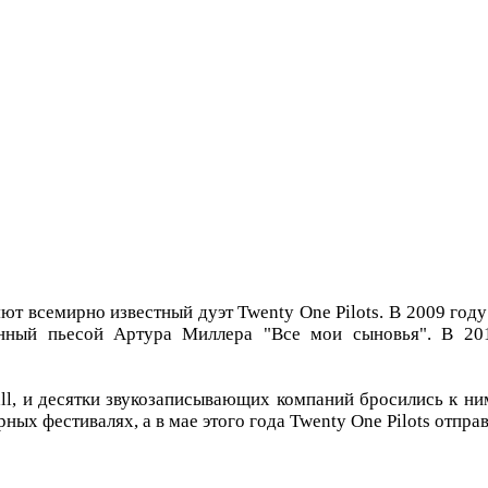
т всемирно известный дуэт Twenty One Pilots. В 2009 году
нный пьесой Артура Миллера "Все мои сыновья". В 201
all, и десятки звукозаписывающих компаний бросились к н
ных фестивалях, а в мае этого года Twenty One Pilots отпра