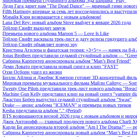
Мировая премьера студийного альбома Эда Ширана "Play"
Леди Гага дарит нам "The Dead Dance" — мрачный гимн нового
Fifth Harmony впервые за семь лет воссоединились и выступили 
Мэрайя Кэри возвращается с новым альбомом!
Lana Del Rey: новый альбом Stove выйдет в январе 2026 года
Тейлор Свифт выходит замуж
Премьера нового альбома Maroon 5 — Love Is Like
Тейлор Свифт раскрыла трек-лист и дату релиза грядущего аль
Тейлор Свифт объявляет новую эру
Кристина Агилера и фанатская теория: «3+5=» — намек на 8-й
Jonas Brothers представили седьмой студийный альбом — "Gree
Сабрина Карпентер анонсировала альбом "Man’s Best Friend"
Деми Ловато представила новый сингл и клип "FAST"
Оззи Осборн ушел из жизни
Билли Айлиш и Джеймс Кэмерон готовят 3D-концертный фил
Мировая премьера музыкального фильма Майли Сайрус — Somet
Twenty One Pilots представили трек-лист нового альбома "Breac
Machine Gun Kelly представил клип на новый сингл "vampire dia
Джастин Бибер выпустил седьмой студийный альбом "Swag"
Drake — анонс альбома "ICEMAN" и премьера новых треков
Kesha представила альбом "." (Period)
BTS возвращаются весной 2026 года с новым альбомом и мир
Джек Антонофф — главный продюсер нового альбома Charli 
Карди Би анонсировала второй альбом "Am I The Drama?" — ре
Сабрина Карпентер анонсировала новый альбом “Man’s Best Fr