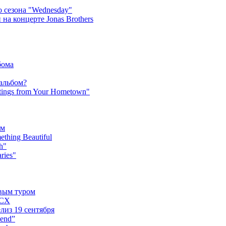
 сезона "Wednesday"
на концерте Jonas Brothers
бома
 альбом?
tings from Your Hometown"
ьм
hing Beautiful
h"
ries"
овым туром
XCX
лиз 19 сентября
iend”