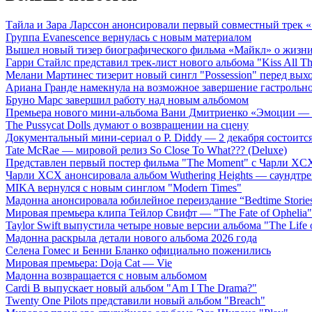
Тайла и Зара Ларссон анонсировали первый совместный трек
Группа Evanescence вернулась с новым материалом
Вышел новый тизер биографического фильма «Майкл» о жизн
Гарри Стайлс представил трек-лист нового альбома "Kiss All The
Мелани Мартинес тизерит новый сингл "Possession" перед вых
Ариана Гранде намекнула на возможное завершение гастрольн
Бруно Марс завершил работу над новым альбомом
Премьера нового мини-альбома Вани Дмитриенко «Эмоции — 
The Pussycat Dolls думают о возвращении на сцену
Документальный мини-сериал о P. Diddy — 2 декабря состоится
Tate McRae — мировой релиз So Close To What??? (Deluxe)
Представлен первый постер фильма "The Moment" с Чарли XCX
Чарли XCX анонсировала альбом Wuthering Heights — саундтре
MIKA вернулся с новым синглом "Modern Times"
Мадонна анонсировала юбилейное переиздание “Bedtime Storie
Мировая премьера клипа Тейлор Свифт — "The Fate of Ophelia"
Taylor Swift выпустила четыре новые версии альбома "The Life o
Мадонна раскрыла детали нового альбома 2026 года
Селена Гомес и Бенни Бланко официально поженились
Мировая премьера: Doja Cat — Vie
Мадонна возвращается с новым альбомом
Cardi B выпускает новый альбом "Am I The Drama?"
Twenty One Pilots представили новый альбом "Breach"