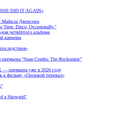
 «SHE DID IT AGAIN»
и Майкла Джексона
 Time. Disco, Occasionally."
одом четвёртого альбома
ой карьеры
последствия»
 премьера “Sean Combs: The Reckoning”
 — премьера уже в 2026 году
к к фильму «Грозовой перевал»
s”
f a Showgirl"