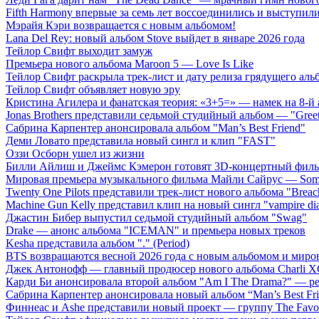
Fifth Harmony впервые за семь лет воссоединились и выступили 
Мэрайя Кэри возвращается с новым альбомом!
Lana Del Rey: новый альбом Stove выйдет в январе 2026 года
Тейлор Свифт выходит замуж
Премьера нового альбома Maroon 5 — Love Is Like
Тейлор Свифт раскрыла трек-лист и дату релиза грядущего аль
Тейлор Свифт объявляет новую эру
Кристина Агилера и фанатская теория: «3+5=» — намек на 8-й
Jonas Brothers представили седьмой студийный альбом — "Gree
Сабрина Карпентер анонсировала альбом "Man’s Best Friend"
Деми Ловато представила новый сингл и клип "FAST"
Оззи Осборн ушел из жизни
Билли Айлиш и Джеймс Кэмерон готовят 3D-концертный фил
Мировая премьера музыкального фильма Майли Сайрус — Somet
Twenty One Pilots представили трек-лист нового альбома "Breac
Machine Gun Kelly представил клип на новый сингл "vampire dia
Джастин Бибер выпустил седьмой студийный альбом "Swag"
Drake — анонс альбома "ICEMAN" и премьера новых треков
Kesha представила альбом "." (Period)
BTS возвращаются весной 2026 года с новым альбомом и мир
Джек Антонофф — главный продюсер нового альбома Charli 
Карди Би анонсировала второй альбом "Am I The Drama?" — ре
Сабрина Карпентер анонсировала новый альбом “Man’s Best Fr
Финнеас и Ashe представили новый проект — группу The Favo