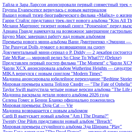
Тайла и Зара Ларссон анонсировали первый совместный трек
Группа Evanescence вернулась с новым материалом
Вышел новый тизер биографического фильма «Майкл» о жизн
Гарри Стайлс представил трек-лист нового альбома "Kiss All The
Мелани Мартинес тизерит новый сингл "Possession" перед вых
Ариана Гранде намекнула на возможное завершение гастрольн
Бруно Марс завершил работу над новым альбомом
Премьера нового мини-альбома Вани Дмитриенко «Эмоции — 
The Pussycat Dolls думают о возвращении на сцену
Документальный мини-сериал о P. Diddy — 2 декабря состоится
Tate McRae — мировой релиз So Close To What??? (Deluxe)
Представлен первый постер фильма "The Moment" с Чарли XCX
Чарли XCX анонсировала альбом Wuthering Heights — саундтре
MIKA вернулся с новым синглом "Modern Times"
Мадонна анонсировала юбилейное переиздание “Bedtime Storie
Мировая премьера клипа Тейлор Свифт — "The Fate of Ophelia"
Taylor Swift выпустила четыре новые версии альбома "The Life o
Мадонна раскрыла детали нового альбома 2026 года
Селена Гомес и Бенни Бланко официально поженились
Мировая премьера: Doja Cat — Vie
Мадонна возвращается с новым альбомом
Cardi B выпускает новый альбом "Am I The Drama?"
Twenty One Pilots представили новый альбом "Breach"
Мировая премьера студийного альбома Эда Ширана "Play"
Леди Гага дарит нам "The Dead Dance" — мрачный гимн нового