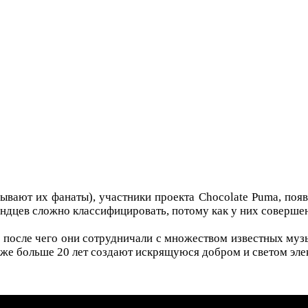
зывают их фанаты), участники проекта Chocolate Puma, появи
ландцев сложно классифицировать, потому как у них соверш
 после чего они сотрудничали с множеством известных музы
уже больше 20 лет создают искрящуюся добром и светом эл