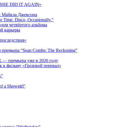
 «SHE DID IT AGAIN»
и Майкла Джексона
 Time. Disco, Occasionally."
одом четвёртого альбома
ой карьеры
последствия»
 премьера “Sean Combs: The Reckoning”
 — премьера уже в 2026 году
к к фильму «Грозовой перевал»
s”
f a Showgirl"
 сезона "Wednesday"