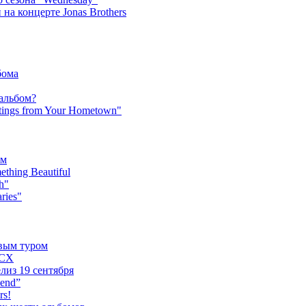
на концерте Jonas Brothers
бома
 альбом?
tings from Your Hometown"
ьм
hing Beautiful
h"
ries"
овым туром
XCX
лиз 19 сентября
iend”
rs!