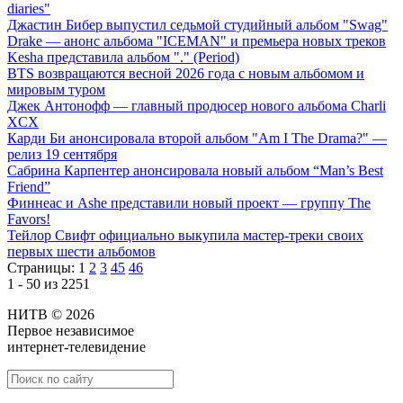
diaries"
Джастин Бибер выпустил седьмой студийный альбом "Swag"
Drake — анонс альбома "ICEMAN" и премьера новых треков
Kesha представила альбом "." (Period)
BTS возвращаются весной 2026 года с новым альбомом и
мировым туром
Джек Антонофф — главный продюсер нового альбома Charli
XCX
Карди Би анонсировала второй альбом "Am I The Drama?" —
релиз 19 сентября
Сабрина Карпентер анонсировала новый альбом “Man’s Best
Friend”
Финнеас и Ashe представили новый проект — группу The
Favors!
Тейлор Свифт официально выкупила мастер-треки своих
первых шести альбомов
Страницы:
1
2
3
45
46
1 - 50 из 2251
НИТВ © 2026
Первое независимое
интернет-телевидение