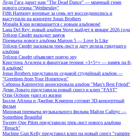
Леди Гага дарит нам "The Dead Dance" — мрачный гимн
нового сезона "Wednesday"
Fifth Harmony впервые за семь лет воссоединились и
выступили на концерте Jonas Brothers
Мэрайя Кэри возвращается с новым альбомом!
Lana Del Rey: новый альбом Stove выйдет в январе 2026 года
Тейлор Свифт выходит замуж
Премьера нового альбома Maroon 5 — Love Is Like
Тейлор Свифт раскрыла трек-лист и дату релиза грядущего
альбома
Тейлор Свифт объявляет новую эру
Кристина Агилера и фанатская теория: «3+5=» — намек на 8-
й альбом?
Jonas Brothers представили седьмой студийный альбом —
"Greetings from Your Hometown"
Сабрина Карпентер анонсировала альбом "Man’s Best Friend"
Деми Ловато представила новый сингл и клип "FAST"
Оззи Осборн ушел из жизни
Билли Айлиш и Джеймс Кэмерон готовят 3D-концертный
фильм
Мировая премьера музыкального фильма Майли Сайрус —
Something Beautiful
Twenty One Pilots представили трек-лист нового альбома
"Breach"
Machine Gun Kelly представил клип на новый сингл "vampire