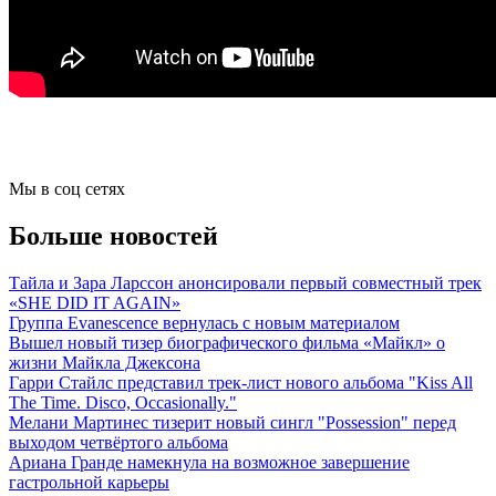
Мы в соц сетях
Больше новостей
Тайла и Зара Ларссон анонсировали первый совместный трек
«SHE DID IT AGAIN»
Группа Evanescence вернулась с новым материалом
Вышел новый тизер биографического фильма «Майкл» о
жизни Майкла Джексона
Гарри Стайлс представил трек-лист нового альбома "Kiss All
The Time. Disco, Occasionally."
Мелани Мартинес тизерит новый сингл "Possession" перед
выходом четвёртого альбома
Ариана Гранде намекнула на возможное завершение
гастрольной карьеры