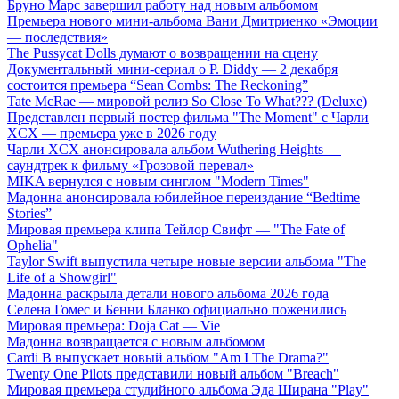
Бруно Марс завершил работу над новым альбомом
Премьера нового мини-альбома Вани Дмитриенко «Эмоции
— последствия»
The Pussycat Dolls думают о возвращении на сцену
Документальный мини-сериал о P. Diddy — 2 декабря
состоится премьера “Sean Combs: The Reckoning”
Tate McRae — мировой релиз So Close To What??? (Deluxe)
Представлен первый постер фильма "The Moment" с Чарли
XCX — премьера уже в 2026 году
Чарли XCX анонсировала альбом Wuthering Heights —
саундтрек к фильму «Грозовой перевал»
MIKA вернулся с новым синглом "Modern Times"
Мадонна анонсировала юбилейное переиздание “Bedtime
Stories”
Мировая премьера клипа Тейлор Свифт — "The Fate of
Ophelia"
Taylor Swift выпустила четыре новые версии альбома "The
Life of a Showgirl"
Мадонна раскрыла детали нового альбома 2026 года
Селена Гомес и Бенни Бланко официально поженились
Мировая премьера: Doja Cat — Vie
Мадонна возвращается с новым альбомом
Cardi B выпускает новый альбом "Am I The Drama?"
Twenty One Pilots представили новый альбом "Breach"
Мировая премьера студийного альбома Эда Ширана "Play"