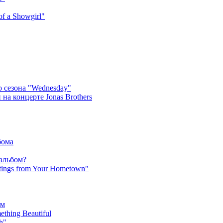
f a Showgirl"
 сезона "Wednesday"
на концерте Jonas Brothers
бома
 альбом?
tings from Your Hometown"
ьм
hing Beautiful
h"