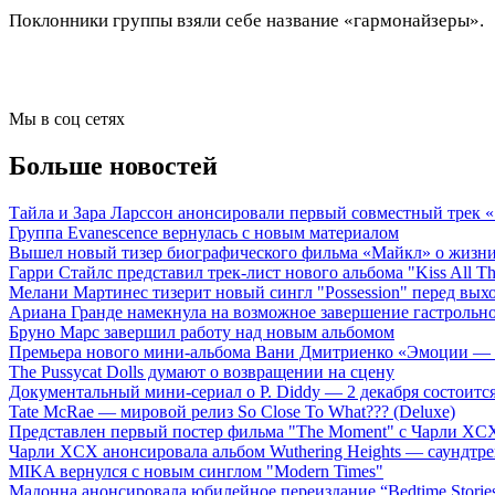
Поклонники группы взяли себе название «гармонайзеры».
Мы в соц сетях
Больше новостей
Тайла и Зара Ларссон анонсировали первый совместный трек
Группа Evanescence вернулась с новым материалом
Вышел новый тизер биографического фильма «Майкл» о жизн
Гарри Стайлс представил трек-лист нового альбома "Kiss All The
Мелани Мартинес тизерит новый сингл "Possession" перед вых
Ариана Гранде намекнула на возможное завершение гастрольн
Бруно Марс завершил работу над новым альбомом
Премьера нового мини-альбома Вани Дмитриенко «Эмоции — 
The Pussycat Dolls думают о возвращении на сцену
Документальный мини-сериал о P. Diddy — 2 декабря состоится
Tate McRae — мировой релиз So Close To What??? (Deluxe)
Представлен первый постер фильма "The Moment" с Чарли XCX
Чарли XCX анонсировала альбом Wuthering Heights — саундтре
MIKA вернулся с новым синглом "Modern Times"
Мадонна анонсировала юбилейное переиздание “Bedtime Storie