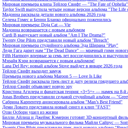
Мировая премьера клипа Тейлор Свифт — "The Fate of Ophelia"
Taylor Swift выпустила четыре новые версии альбома "The Life o
Мадонна раскрыла детали нового альбома 2026 года
Селена Гомес и Бенни Бланко официально поженились
Мировая премьера: Doja Cat — Vie
Мадонна возвращается с новым альбомом
Cardi B выпускает новый альбом "Am I The Drama?"
Twenty One Pilots представили новый альбом "Breach"
Мировая премьера студийного альбома Эда Ширана "Play"
Леди Гага дарит нам "The Dead Dance" — мрачный гимн нового
Fifth Harmony впервые за семь лет воссоединились и выступили 
Мэрайя Кэри возвращается с новым альбомом!
Lana Del Rey: новый альбом Stove выйдет в январе 2026 года
Тейлор Свифт выходит замуж
Премьера нового альбома Maroon 5 — Love Is Like
Тейлор Свифт раскрыла трек-лист и дату релиза грядущего аль
Тейлор Свифт объявляет новую эру
Кристина Агилера и фанатская теория: «3+5=» — намек на 8-й
Jonas Brothers представили седьмой студийный альбом — "Gree
Сабрина Карпентер анонсировала альбом "Man’s Best Friend"
Деми Ловато представила новый сингл и клип "FAST"
Оззи Осборн ушел из жизни
Билли Айлиш и Джеймс Кэмерон готовят 3D-концертный фил
Мировая премьера музыкального фильма Майли Сайрус — Somet
Twenty One Pilots представили трек-лист нового альбома "Breac