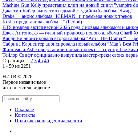
Machine Gun Kelly представил клип на новый сингл "vampire dia
Джастин Бибер выпустил седьмой студийный альбом "Swag"
Drake — анонс альбома "ICEMAN" и премьера новых треков
Kesha представила альбом "." (Period)
BTS возвращаются весной 2026 года с новым альбомом и мир
Джек Антонофф — главный продюсер нового альбома Charli 
Карди Би анонсировала второй альбом "Am I The Drama?" — ре
Сабрина Карпентер анонсировала новый альбом “Man’s Best Fr
Финнеас и Ashe представили новый проект — группу The Favo
Тейлор Свифт официально выкупила мастер-треки своих перв
Страницы:
1
2
3
45
46
1 - 50 из 2251
НИТВ © 2026
Первое независимое
интернет-телевидение
О канале
Контакты
Политика конфиденциальности