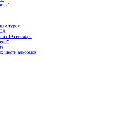
ries"
овым туром
XCX
лиз 19 сентября
iend”
rs!
ых шести альбомов