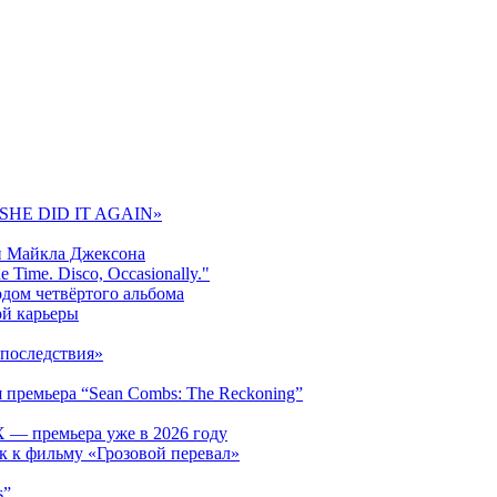
 «SHE DID IT AGAIN»
и Майкла Джексона
 Time. Disco, Occasionally."
одом четвёртого альбома
ой карьеры
последствия»
 премьера “Sean Combs: The Reckoning”
 — премьера уже в 2026 году
к к фильму «Грозовой перевал»
s”