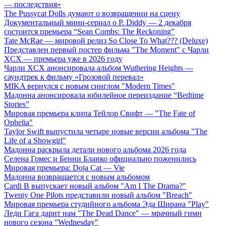
— последствия»
The Pussycat Dolls думают о возвращении на сцену
Документальный мини-сериал о P. Diddy — 2 декабря
состоится премьера “Sean Combs: The Reckoning”
Tate McRae — мировой релиз So Close To What??? (Deluxe)
Представлен первый постер фильма "The Moment" с Чарли
XCX — премьера уже в 2026 году
Чарли XCX анонсировала альбом Wuthering Heights —
саундтрек к фильму «Грозовой перевал»
MIKA вернулся с новым синглом "Modern Times"
Мадонна анонсировала юбилейное переиздание “Bedtime
Stories”
Мировая премьера клипа Тейлор Свифт — "The Fate of
Ophelia"
Taylor Swift выпустила четыре новые версии альбома "The
Life of a Showgirl"
Мадонна раскрыла детали нового альбома 2026 года
Селена Гомес и Бенни Бланко официально поженились
Мировая премьера: Doja Cat — Vie
Мадонна возвращается с новым альбомом
Cardi B выпускает новый альбом "Am I The Drama?"
Twenty One Pilots представили новый альбом "Breach"
Мировая премьера студийного альбома Эда Ширана "Play"
Леди Гага дарит нам "The Dead Dance" — мрачный гимн
нового сезона "Wednesday"