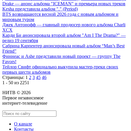
Drake — анонс альбома "ICEMAN" и премьера новых треков
Kesha представила альбом "." (Period)
BTS возвращаются весной 2026 года с новым альбомом и
мировым туром
Джек Антонофф — главный продюсер нового альбома Charli
XCX
Карди Би анонсировала второй альбом "Am I The Drama?" —
релиз 19 сентября
Сабрина Карпентер анонсировала новый альбом “Man’s Best
Friend”
Финнеас и Ashe представили новый проект — группу The
Favors!
Тейлор Свифт официально выкупила мастер-треки своих
первых шести альбомов
Страницы:
1
2
3
45
46
1 - 50 из 2251
НИТВ © 2026
Первое независимое
интернет-телевидение
О канале
Контакты