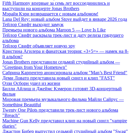
Fifth Harmony впервые за семь лет воссоединились и
выступили на концерте Jonas Brothers
Мэрайя Кэри возвращается с новым альбомом!
Lana Del Rey: новый альбом Stove выйдет в январе 2026 года
Тейлор Свифт выходит замуж
Премьера нового альбома Maroon 5 — Love Is Like
Тейлор Свифт раскрыла трек-лист и дату релиза грядущего
альбома
Тейлор Свифт объявляет новую эру
Кристина Агилера и фанатская теория: «3+5=» — намек на 8-
й альбом?
Jonas Brothers представили седьмой студийный альбом —
"Greetings from Your Hometown"
Сабрина Карпентер анонсировала альбом "Man’s Best Friend"
Деми Ловато представила новый сингл и клип "FAST"
Оззи Осборн ушел из жизни
Билли Айлиш и Джеймс Кэмерон готовят 3D-концертный
фильм
Мировая премьера музыкального фильма Майли Сайрус —
Something Beautiful
Twenty One Pilots представили трек-лист нового альбома
"Breach"
Machine Gun Kelly представил клип на новый сингл "vampire
diaries"
Джастин Бибер выпустил седьмой студийный альбом "Swag"