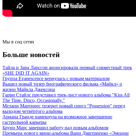
Мы в соц сетях
Больше новостей
Тайла и Зара Ларссон анонсировали первый совместный трек
«SHE DID IT AGAIN»
Группа Evanescence вернулась с новым материалом
Вышел новый тизер биографического фильма «Майкл» о
жизни Майкла Джексона
Гарри Стайлс представил трек-лист нового альбома "Kiss All
The Time. Disco, Occasionally."
Мелани Мартинес тизерит новый сингл "Possession" перед
выходом четвёртого альбома
Ариана Гранде намекнула на возможное завершение
гастрольной карьеры
Бруно Марс завершил работу над новым альбомом
Премьера нового мини-альбома Вани Дмитриенко «Эмоции