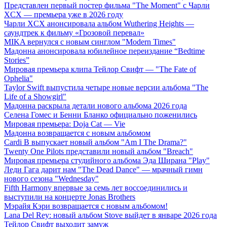
Представлен первый постер фильма "The Moment" с Чарли
XCX — премьера уже в 2026 году
Чарли XCX анонсировала альбом Wuthering Heights —
саундтрек к фильму «Грозовой перевал»
MIKA вернулся с новым синглом "Modern Times"
Мадонна анонсировала юбилейное переиздание “Bedtime
Stories”
Мировая премьера клипа Тейлор Свифт — "The Fate of
Ophelia"
Taylor Swift выпустила четыре новые версии альбома "The
Life of a Showgirl"
Мадонна раскрыла детали нового альбома 2026 года
Селена Гомес и Бенни Бланко официально поженились
Мировая премьера: Doja Cat — Vie
Мадонна возвращается с новым альбомом
Cardi B выпускает новый альбом "Am I The Drama?"
Twenty One Pilots представили новый альбом "Breach"
Мировая премьера студийного альбома Эда Ширана "Play"
Леди Гага дарит нам "The Dead Dance" — мрачный гимн
нового сезона "Wednesday"
Fifth Harmony впервые за семь лет воссоединились и
выступили на концерте Jonas Brothers
Мэрайя Кэри возвращается с новым альбомом!
Lana Del Rey: новый альбом Stove выйдет в январе 2026 года
Тейлор Свифт выходит замуж