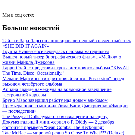
Мы в соц сетях
Больше новостей
Тайла и Зара Ларссон анонсировали первый совместный трек
«SHE DID IT AGAIN»
Группа Evanescence вернулась с новым материалом
Вышел новый тизер биографического фильма «Майкл» о
жизни Майкла Джексона
Гарри Стайлс представил трек-лист нового альбома "Kiss All
The Time. Disco, Occasionally."
Мелани Мартинес тизерит новый сингл "Possession" перед
выходом четвёртого альбома
Ариана Гранде намекнула на возможное завершение
гастрольной карьеры
Бруно Марс завершил работу над новым альбомом
Премьера нового мини-альбома Вани Дмитриенко «Эмоции
— последствия»
The Pussycat Dolls думают о возвращении на сцену
Документальный мини-сериал о P. Diddy — 2 декабря
состоится премьера “Sean Combs: The Reckoning”
Tate McRae — мировой релиз So Close To What??? (Deluxe)