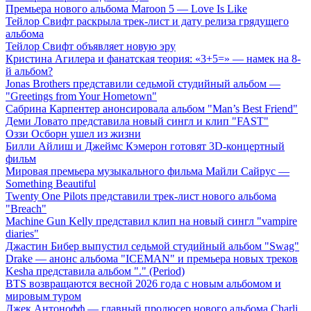
Премьера нового альбома Maroon 5 — Love Is Like
Тейлор Свифт раскрыла трек-лист и дату релиза грядущего
альбома
Тейлор Свифт объявляет новую эру
Кристина Агилера и фанатская теория: «3+5=» — намек на 8-
й альбом?
Jonas Brothers представили седьмой студийный альбом —
"Greetings from Your Hometown"
Сабрина Карпентер анонсировала альбом "Man’s Best Friend"
Деми Ловато представила новый сингл и клип "FAST"
Оззи Осборн ушел из жизни
Билли Айлиш и Джеймс Кэмерон готовят 3D-концертный
фильм
Мировая премьера музыкального фильма Майли Сайрус —
Something Beautiful
Twenty One Pilots представили трек-лист нового альбома
"Breach"
Machine Gun Kelly представил клип на новый сингл "vampire
diaries"
Джастин Бибер выпустил седьмой студийный альбом "Swag"
Drake — анонс альбома "ICEMAN" и премьера новых треков
Kesha представила альбом "." (Period)
BTS возвращаются весной 2026 года с новым альбомом и
мировым туром
Джек Антонофф — главный продюсер нового альбома Charli