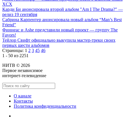
XCX
Карди Би анонсировала второй альбом "Am I The Drama?" —
релиз 19 сентября
Сабрина Карпентер анонсировала новый альбом “Man’s Best
Friend”
Финнеас и Ashe представили новый проект — группу The
Favors!
Тейлор Свифт официально выкупила мастер-треки своих
первых шести альбомов
Страницы:
1
2
3
45
46
1 - 50 из 2251
НИТВ © 2026
Первое независимое
интернет-телевидение
О канале
Контакты
Политика конфиденциальности