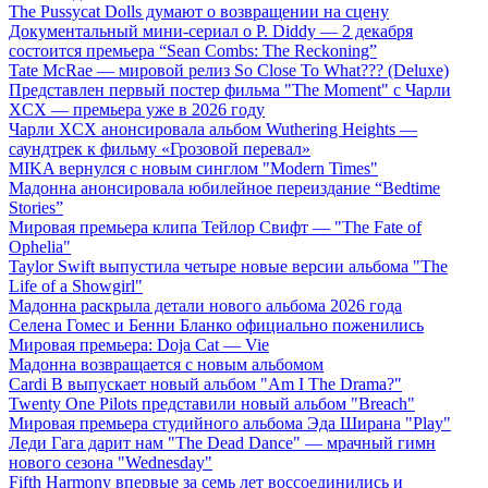
The Pussycat Dolls думают о возвращении на сцену
Документальный мини-сериал о P. Diddy — 2 декабря
состоится премьера “Sean Combs: The Reckoning”
Tate McRae — мировой релиз So Close To What??? (Deluxe)
Представлен первый постер фильма "The Moment" с Чарли
XCX — премьера уже в 2026 году
Чарли XCX анонсировала альбом Wuthering Heights —
саундтрек к фильму «Грозовой перевал»
MIKA вернулся с новым синглом "Modern Times"
Мадонна анонсировала юбилейное переиздание “Bedtime
Stories”
Мировая премьера клипа Тейлор Свифт — "The Fate of
Ophelia"
Taylor Swift выпустила четыре новые версии альбома "The
Life of a Showgirl"
Мадонна раскрыла детали нового альбома 2026 года
Селена Гомес и Бенни Бланко официально поженились
Мировая премьера: Doja Cat — Vie
Мадонна возвращается с новым альбомом
Cardi B выпускает новый альбом "Am I The Drama?"
Twenty One Pilots представили новый альбом "Breach"
Мировая премьера студийного альбома Эда Ширана "Play"
Леди Гага дарит нам "The Dead Dance" — мрачный гимн
нового сезона "Wednesday"
Fifth Harmony впервые за семь лет воссоединились и