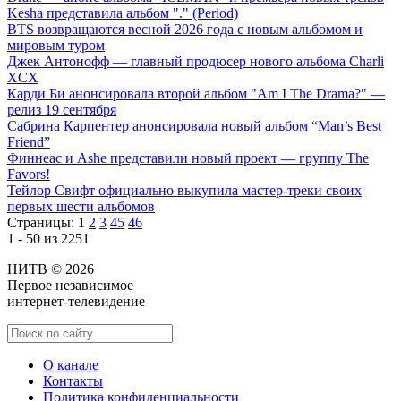
Kesha представила альбом "." (Period)
BTS возвращаются весной 2026 года с новым альбомом и
мировым туром
Джек Антонофф — главный продюсер нового альбома Charli
XCX
Карди Би анонсировала второй альбом "Am I The Drama?" —
релиз 19 сентября
Сабрина Карпентер анонсировала новый альбом “Man’s Best
Friend”
Финнеас и Ashe представили новый проект — группу The
Favors!
Тейлор Свифт официально выкупила мастер-треки своих
первых шести альбомов
Страницы:
1
2
3
45
46
1 - 50 из 2251
НИТВ © 2026
Первое независимое
интернет-телевидение
О канале
Контакты
Политика конфиденциальности