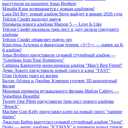
выступили на концерте Jonas Brothers
Мэрайя Кэри возвращается с новым альбомом!
Lana Del Rey: новый альбом Stove выйдет в январе 2026 года
Тейлор Свифт выходит замуж
Премьера нового альбома Maroon 5 — Love Is Like
Тейлор Свифт раскрыла трек-лист и дату релиза грядущего
альбома
Тейлор Свифт объявляет новую эру
Кристина Агилера и фанатская теория: «3+5=» — намек на 8-
й альбом?
Jonas Brothers представили седьмой студийный альбом —
"Greetings from Your Hometown"
Сабрина Карпентер анонсировала альбом "Man’s Best Friend"
Деми Ловато представила новый сингл и клип "FAST"
Оззи Осборн ушел из жизни
Билли Айлиш и Джеймс Кэмерон готовят 3D-концертный
фильм
Мировая премьера музыкального фильма Майли Сайрус —
Something Beautiful
Twenty One Pilots представили трек-лист нового альбома
"Breach"
Machine Gun Kelly представил клип на новый сингл "vampire
diaries"
Джастин Бибер выпустил седьмой студийный альбом "Swag"
Drake — анонс альбома "ICEMAN" и премьера новых треков