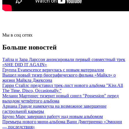
Мы в соц сетях
Больше новостей
Тайла и Зара Ларссон анонсировали первый совместный трек
«SHE DID IT AGAIN»
Группа Evanescence вернулась с новым материалом
Вышел новый тизер биографического фильма «Майкл» о
жизни Майкла Джексона
Гарри Стайлс представил трек-лист нового альбома "Kiss All
The Time. Disco, Occasionally."
Мелани Мартинес тизерит новый сингл "Possession" перед
выходом четвёртого альбома
Ариана Гранде намекнула на возможное завершение
гастрольной карьеры
Бруно Марс завершил работу над новым альбомом
Премьера нового мини-альбома Вани Дмитриенко «Эмоции
— последствия»