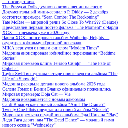
— последствия»
The Pussycat Dolls думают о возвращении на сцену
Документальный мини-сериал о P. Diddy — 2 декабря
состоится премьера “Sean Combs: The Reckoning”
Tate McRae — мировой релиз So Close To What??? (Deluxe)
Представлен первый постер фильма "The Moment" с Чарли
XCX — премьера уже в 2026 году
Чарли XCX анонсировала альбом Wuthering Heights —
саундтрек к фильму «Грозовой перевал»
MIKA вернулся с новым синглом "Modern Times"
Мадонна анонсировала юбилейное переиздание “Bedtime
Stories”
Мировая премьера клипа Тейлор Свифт — "The Fate of
Ophelia"
Taylor Swift выпустила четыре новые версии альбома "The
Life of a Showgirl"
Мадонна раскрыла детали нового альбома 2026 года
Селена Гомес и Бенни Бланко официально поженились
Мировая премьера: Doja Cat — Vie
Мадонна возвращается с новым альбомом
Cardi B выпускает новый альбом "Am I The Drama?"
Twenty One Pilots представили новый альбом "Breach"
Мировая премьера студийного альбома Эда Ширана "Play"
Леди Гага дарит нам "The Dead Dance" — мрачный гимн
нового сезона "Wednesday"