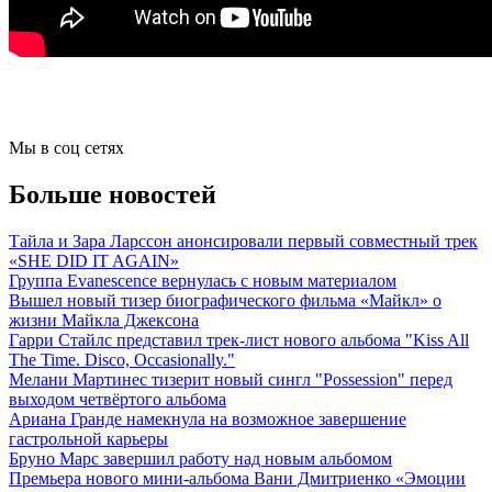
Мы в соц сетях
Больше новостей
Тайла и Зара Ларссон анонсировали первый совместный трек
«SHE DID IT AGAIN»
Группа Evanescence вернулась с новым материалом
Вышел новый тизер биографического фильма «Майкл» о
жизни Майкла Джексона
Гарри Стайлс представил трек-лист нового альбома "Kiss All
The Time. Disco, Occasionally."
Мелани Мартинес тизерит новый сингл "Possession" перед
выходом четвёртого альбома
Ариана Гранде намекнула на возможное завершение
гастрольной карьеры
Бруно Марс завершил работу над новым альбомом
Премьера нового мини-альбома Вани Дмитриенко «Эмоции