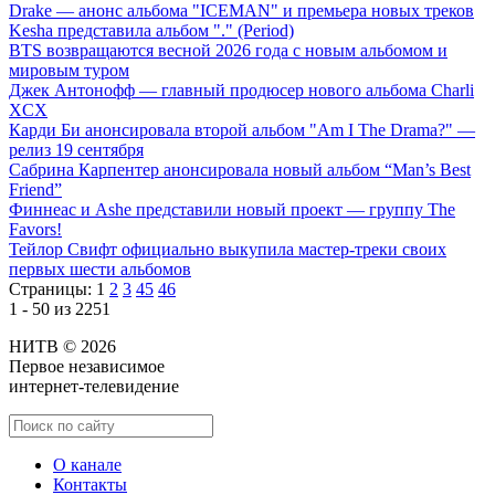
Drake — анонс альбома "ICEMAN" и премьера новых треков
Kesha представила альбом "." (Period)
BTS возвращаются весной 2026 года с новым альбомом и
мировым туром
Джек Антонофф — главный продюсер нового альбома Charli
XCX
Карди Би анонсировала второй альбом "Am I The Drama?" —
релиз 19 сентября
Сабрина Карпентер анонсировала новый альбом “Man’s Best
Friend”
Финнеас и Ashe представили новый проект — группу The
Favors!
Тейлор Свифт официально выкупила мастер-треки своих
первых шести альбомов
Страницы:
1
2
3
45
46
1 - 50 из 2251
НИТВ © 2026
Первое независимое
интернет-телевидение
О канале
Контакты