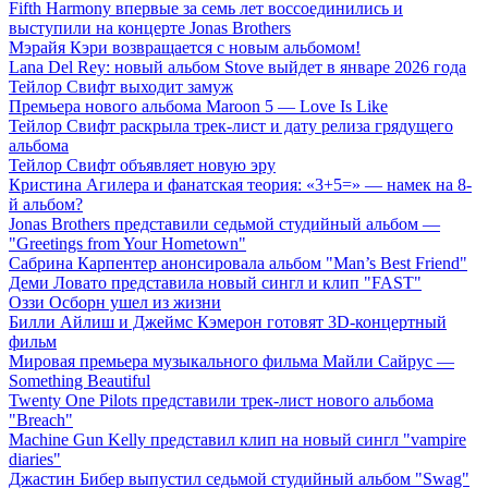
Fifth Harmony впервые за семь лет воссоединились и
выступили на концерте Jonas Brothers
Мэрайя Кэри возвращается с новым альбомом!
Lana Del Rey: новый альбом Stove выйдет в январе 2026 года
Тейлор Свифт выходит замуж
Премьера нового альбома Maroon 5 — Love Is Like
Тейлор Свифт раскрыла трек-лист и дату релиза грядущего
альбома
Тейлор Свифт объявляет новую эру
Кристина Агилера и фанатская теория: «3+5=» — намек на 8-
й альбом?
Jonas Brothers представили седьмой студийный альбом —
"Greetings from Your Hometown"
Сабрина Карпентер анонсировала альбом "Man’s Best Friend"
Деми Ловато представила новый сингл и клип "FAST"
Оззи Осборн ушел из жизни
Билли Айлиш и Джеймс Кэмерон готовят 3D-концертный
фильм
Мировая премьера музыкального фильма Майли Сайрус —
Something Beautiful
Twenty One Pilots представили трек-лист нового альбома
"Breach"
Machine Gun Kelly представил клип на новый сингл "vampire
diaries"
Джастин Бибер выпустил седьмой студийный альбом "Swag"