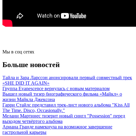
Мы в соц сетях
Больше новостей
Тайла и Зара Ларссон анонсировали первый совместный трек
«SHE DID IT AGAIN»
Группа Evanescence вернулась с новым материалом
Вышел новый тизер биографического фильма «Майкл» о
жизни Майкла Джексона
Гарри Стайлс представил трек-лист нового альбома "Kiss All
The Time. Disco, Occasionally."
Мелани Мартинес тизерит новый сингл "Possession" перед
выходом четвёртого альбома
Ариана Гранде намекнула на возможное завершение
гастрольной карьеры