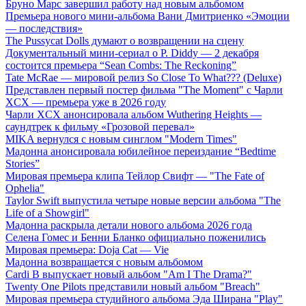
Бруно Марс завершил работу над новым альбомом
Премьера нового мини-альбома Вани Дмитриенко «Эмоции
— последствия»
The Pussycat Dolls думают о возвращении на сцену
Документальный мини-сериал о P. Diddy — 2 декабря
состоится премьера “Sean Combs: The Reckoning”
Tate McRae — мировой релиз So Close To What??? (Deluxe)
Представлен первый постер фильма "The Moment" с Чарли
XCX — премьера уже в 2026 году
Чарли XCX анонсировала альбом Wuthering Heights —
саундтрек к фильму «Грозовой перевал»
MIKA вернулся с новым синглом "Modern Times"
Мадонна анонсировала юбилейное переиздание “Bedtime
Stories”
Мировая премьера клипа Тейлор Свифт — "The Fate of
Ophelia"
Taylor Swift выпустила четыре новые версии альбома "The
Life of a Showgirl"
Мадонна раскрыла детали нового альбома 2026 года
Селена Гомес и Бенни Бланко официально поженились
Мировая премьера: Doja Cat — Vie
Мадонна возвращается с новым альбомом
Cardi B выпускает новый альбом "Am I The Drama?"
Twenty One Pilots представили новый альбом "Breach"
Мировая премьера студийного альбома Эда Ширана "Play"