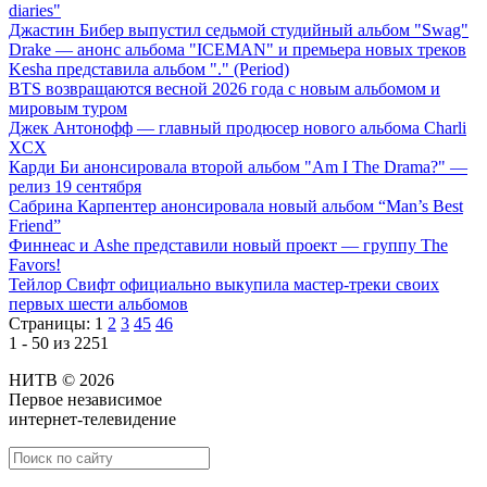
diaries"
Джастин Бибер выпустил седьмой студийный альбом "Swag"
Drake — анонс альбома "ICEMAN" и премьера новых треков
Kesha представила альбом "." (Period)
BTS возвращаются весной 2026 года с новым альбомом и
мировым туром
Джек Антонофф — главный продюсер нового альбома Charli
XCX
Карди Би анонсировала второй альбом "Am I The Drama?" —
релиз 19 сентября
Сабрина Карпентер анонсировала новый альбом “Man’s Best
Friend”
Финнеас и Ashe представили новый проект — группу The
Favors!
Тейлор Свифт официально выкупила мастер-треки своих
первых шести альбомов
Страницы:
1
2
3
45
46
1 - 50 из 2251
НИТВ © 2026
Первое независимое
интернет-телевидение