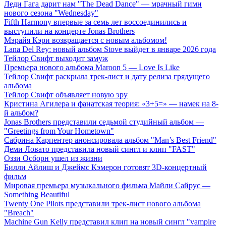
Леди Гага дарит нам "The Dead Dance" — мрачный гимн
нового сезона "Wednesday"
Fifth Harmony впервые за семь лет воссоединились и
выступили на концерте Jonas Brothers
Мэрайя Кэри возвращается с новым альбомом!
Lana Del Rey: новый альбом Stove выйдет в январе 2026 года
Тейлор Свифт выходит замуж
Премьера нового альбома Maroon 5 — Love Is Like
Тейлор Свифт раскрыла трек-лист и дату релиза грядущего
альбома
Тейлор Свифт объявляет новую эру
Кристина Агилера и фанатская теория: «3+5=» — намек на 8-
й альбом?
Jonas Brothers представили седьмой студийный альбом —
"Greetings from Your Hometown"
Сабрина Карпентер анонсировала альбом "Man’s Best Friend"
Деми Ловато представила новый сингл и клип "FAST"
Оззи Осборн ушел из жизни
Билли Айлиш и Джеймс Кэмерон готовят 3D-концертный
фильм
Мировая премьера музыкального фильма Майли Сайрус —
Something Beautiful
Twenty One Pilots представили трек-лист нового альбома
"Breach"
Machine Gun Kelly представил клип на новый сингл "vampire