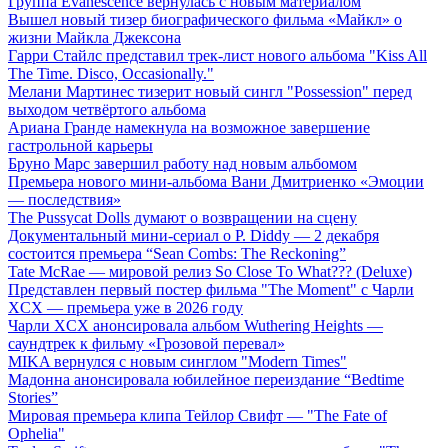
Группа Evanescence вернулась с новым материалом
Вышел новый тизер биографического фильма «Майкл» о
жизни Майкла Джексона
Гарри Стайлс представил трек-лист нового альбома "Kiss All
The Time. Disco, Occasionally."
Мелани Мартинес тизерит новый сингл "Possession" перед
выходом четвёртого альбома
Ариана Гранде намекнула на возможное завершение
гастрольной карьеры
Бруно Марс завершил работу над новым альбомом
Премьера нового мини-альбома Вани Дмитриенко «Эмоции
— последствия»
The Pussycat Dolls думают о возвращении на сцену
Документальный мини-сериал о P. Diddy — 2 декабря
состоится премьера “Sean Combs: The Reckoning”
Tate McRae — мировой релиз So Close To What??? (Deluxe)
Представлен первый постер фильма "The Moment" с Чарли
XCX — премьера уже в 2026 году
Чарли XCX анонсировала альбом Wuthering Heights —
саундтрек к фильму «Грозовой перевал»
MIKA вернулся с новым синглом "Modern Times"
Мадонна анонсировала юбилейное переиздание “Bedtime
Stories”
Мировая премьера клипа Тейлор Свифт — "The Fate of
Ophelia"