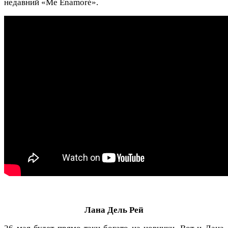
недавний «Me Enamoré».
Лана Дель Рей