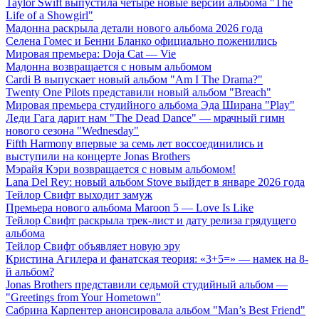
Taylor Swift выпустила четыре новые версии альбома "The
Life of a Showgirl"
Мадонна раскрыла детали нового альбома 2026 года
Селена Гомес и Бенни Бланко официально поженились
Мировая премьера: Doja Cat — Vie
Мадонна возвращается с новым альбомом
Cardi B выпускает новый альбом "Am I The Drama?"
Twenty One Pilots представили новый альбом "Breach"
Мировая премьера студийного альбома Эда Ширана "Play"
Леди Гага дарит нам "The Dead Dance" — мрачный гимн
нового сезона "Wednesday"
Fifth Harmony впервые за семь лет воссоединились и
выступили на концерте Jonas Brothers
Мэрайя Кэри возвращается с новым альбомом!
Lana Del Rey: новый альбом Stove выйдет в январе 2026 года
Тейлор Свифт выходит замуж
Премьера нового альбома Maroon 5 — Love Is Like
Тейлор Свифт раскрыла трек-лист и дату релиза грядущего
альбома
Тейлор Свифт объявляет новую эру
Кристина Агилера и фанатская теория: «3+5=» — намек на 8-
й альбом?
Jonas Brothers представили седьмой студийный альбом —
"Greetings from Your Hometown"
Сабрина Карпентер анонсировала альбом "Man’s Best Friend"