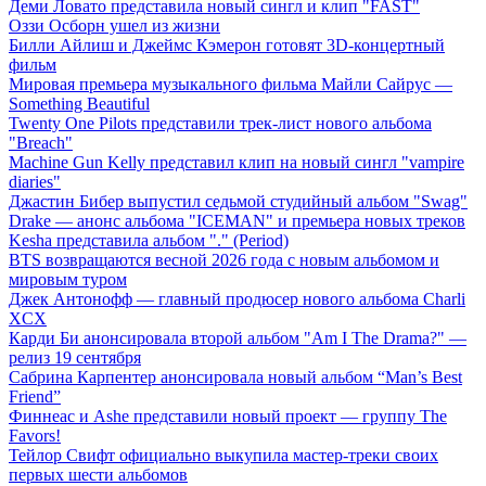
Деми Ловато представила новый сингл и клип "FAST"
Оззи Осборн ушел из жизни
Билли Айлиш и Джеймс Кэмерон готовят 3D-концертный
фильм
Мировая премьера музыкального фильма Майли Сайрус —
Something Beautiful
Twenty One Pilots представили трек-лист нового альбома
"Breach"
Machine Gun Kelly представил клип на новый сингл "vampire
diaries"
Джастин Бибер выпустил седьмой студийный альбом "Swag"
Drake — анонс альбома "ICEMAN" и премьера новых треков
Kesha представила альбом "." (Period)
BTS возвращаются весной 2026 года с новым альбомом и
мировым туром
Джек Антонофф — главный продюсер нового альбома Charli
XCX
Карди Би анонсировала второй альбом "Am I The Drama?" —
релиз 19 сентября
Сабрина Карпентер анонсировала новый альбом “Man’s Best
Friend”
Финнеас и Ashe представили новый проект — группу The
Favors!
Тейлор Свифт официально выкупила мастер-треки своих
первых шести альбомов