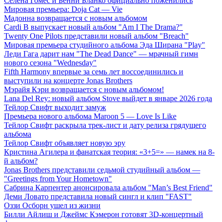
Селена Гомес и Бенни Бланко официально поженились
Мировая премьера: Doja Cat — Vie
Мадонна возвращается с новым альбомом
Cardi B выпускает новый альбом "Am I The Drama?"
Twenty One Pilots представили новый альбом "Breach"
Мировая премьера студийного альбома Эда Ширана "Play"
Леди Гага дарит нам "The Dead Dance" — мрачный гимн
нового сезона "Wednesday"
Fifth Harmony впервые за семь лет воссоединились и
выступили на концерте Jonas Brothers
Мэрайя Кэри возвращается с новым альбомом!
Lana Del Rey: новый альбом Stove выйдет в январе 2026 года
Тейлор Свифт выходит замуж
Премьера нового альбома Maroon 5 — Love Is Like
Тейлор Свифт раскрыла трек-лист и дату релиза грядущего
альбома
Тейлор Свифт объявляет новую эру
Кристина Агилера и фанатская теория: «3+5=» — намек на 8-
й альбом?
Jonas Brothers представили седьмой студийный альбом —
"Greetings from Your Hometown"
Сабрина Карпентер анонсировала альбом "Man’s Best Friend"
Деми Ловато представила новый сингл и клип "FAST"
Оззи Осборн ушел из жизни
Билли Айлиш и Джеймс Кэмерон готовят 3D-концертный