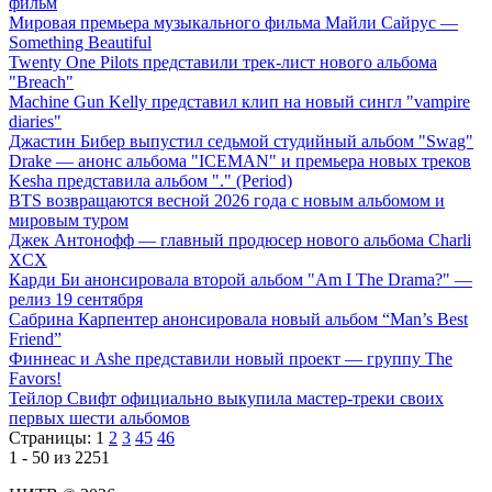
фильм
Мировая премьера музыкального фильма Майли Сайрус —
Something Beautiful
Twenty One Pilots представили трек-лист нового альбома
"Breach"
Machine Gun Kelly представил клип на новый сингл "vampire
diaries"
Джастин Бибер выпустил седьмой студийный альбом "Swag"
Drake — анонс альбома "ICEMAN" и премьера новых треков
Kesha представила альбом "." (Period)
BTS возвращаются весной 2026 года с новым альбомом и
мировым туром
Джек Антонофф — главный продюсер нового альбома Charli
XCX
Карди Би анонсировала второй альбом "Am I The Drama?" —
релиз 19 сентября
Сабрина Карпентер анонсировала новый альбом “Man’s Best
Friend”
Финнеас и Ashe представили новый проект — группу The
Favors!
Тейлор Свифт официально выкупила мастер-треки своих
первых шести альбомов
Страницы:
1
2
3
45
46
1 - 50 из 2251