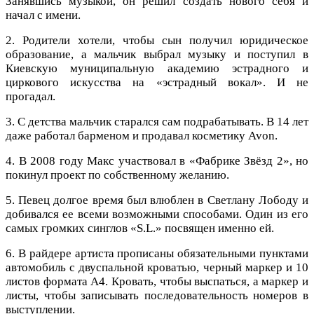
Занявшись музыкой, он решил создать нового себя и
начал с имени.
2. Родители хотели, чтобы сын получил юридическое
образование, а мальчик выбрал музыку и поступил в
Киевскую муниципальную академию эстрадного и
циркового искусства на «эстрадный вокал». И не
прогадал.
3. С детства мальчик старался сам подрабатывать. В 14 лет
даже работал барменом и продавал косметику Avon.
4. В 2008 году Макс участвовал в «Фабрике Звёзд 2», но
покинул проект по собственному желанию.
5. Певец долгое время был влюблен в Светлану Лободу и
добивался ее всеми возможными способами. Один из его
самых громких синглов «S.L.» посвящен именно ей.
6. В райдере артиста прописаны обязательными пунктами
автомобиль с двуспальной кроватью, черный маркер и 10
листов формата А4. Кровать, чтобы выспаться, а маркер и
листы, чтобы записывать последовательность номеров в
выступлении.