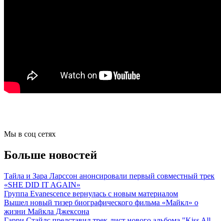
Мы в соц сетях
Больше новостей
Тайла и Зара Ларссон анонсировали первый совместный трек
«SHE DID IT AGAIN»
Группа Evanescence вернулась с новым материалом
Вышел новый тизер биографического фильма «Майкл» о
жизни Майкла Джексона
Гарри Стайлс представил трек-лист нового альбома "Kiss All