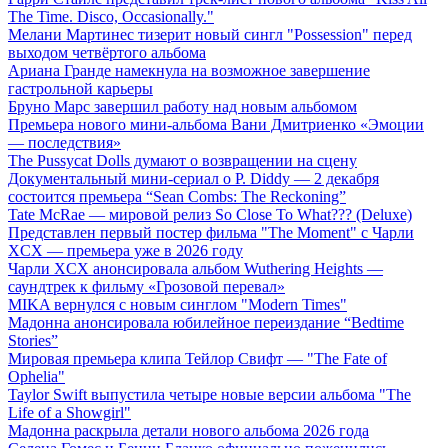
The Time. Disco, Occasionally."
Мелани Мартинес тизерит новый сингл "Possession" перед
выходом четвёртого альбома
Ариана Гранде намекнула на возможное завершение
гастрольной карьеры
Бруно Марс завершил работу над новым альбомом
Премьера нового мини-альбома Вани Дмитриенко «Эмоции
— последствия»
The Pussycat Dolls думают о возвращении на сцену
Документальный мини-сериал о P. Diddy — 2 декабря
состоится премьера “Sean Combs: The Reckoning”
Tate McRae — мировой релиз So Close To What??? (Deluxe)
Представлен первый постер фильма "The Moment" с Чарли
XCX — премьера уже в 2026 году
Чарли XCX анонсировала альбом Wuthering Heights —
саундтрек к фильму «Грозовой перевал»
MIKA вернулся с новым синглом "Modern Times"
Мадонна анонсировала юбилейное переиздание “Bedtime
Stories”
Мировая премьера клипа Тейлор Свифт — "The Fate of
Ophelia"
Taylor Swift выпустила четыре новые версии альбома "The
Life of a Showgirl"
Мадонна раскрыла детали нового альбома 2026 года