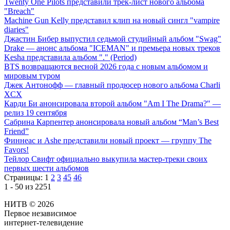
Twenty One Pilots представили трек-лист нового альбома
"Breach"
Machine Gun Kelly представил клип на новый сингл "vampire
diaries"
Джастин Бибер выпустил седьмой студийный альбом "Swag"
Drake — анонс альбома "ICEMAN" и премьера новых треков
Kesha представила альбом "." (Period)
BTS возвращаются весной 2026 года с новым альбомом и
мировым туром
Джек Антонофф — главный продюсер нового альбома Charli
XCX
Карди Би анонсировала второй альбом "Am I The Drama?" —
релиз 19 сентября
Сабрина Карпентер анонсировала новый альбом “Man’s Best
Friend”
Финнеас и Ashe представили новый проект — группу The
Favors!
Тейлор Свифт официально выкупила мастер-треки своих
первых шести альбомов
Страницы:
1
2
3
45
46
1 - 50 из 2251
НИТВ © 2026
Первое независимое
интернет-телевидение