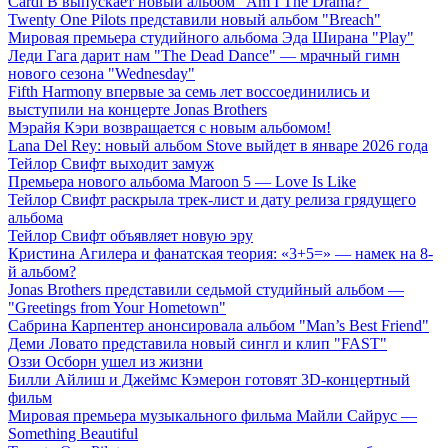
Cardi B выпускает новый альбом "Am I The Drama?"
Twenty One Pilots представили новый альбом "Breach"
Мировая премьера студийного альбома Эда Ширана "Play"
Леди Гага дарит нам "The Dead Dance" — мрачный гимн
нового сезона "Wednesday"
Fifth Harmony впервые за семь лет воссоединились и
выступили на концерте Jonas Brothers
Мэрайя Кэри возвращается с новым альбомом!
Lana Del Rey: новый альбом Stove выйдет в январе 2026 года
Тейлор Свифт выходит замуж
Премьера нового альбома Maroon 5 — Love Is Like
Тейлор Свифт раскрыла трек-лист и дату релиза грядущего
альбома
Тейлор Свифт объявляет новую эру
Кристина Агилера и фанатская теория: «3+5=» — намек на 8-
й альбом?
Jonas Brothers представили седьмой студийный альбом —
"Greetings from Your Hometown"
Сабрина Карпентер анонсировала альбом "Man’s Best Friend"
Деми Ловато представила новый сингл и клип "FAST"
Оззи Осборн ушел из жизни
Билли Айлиш и Джеймс Кэмерон готовят 3D-концертный
фильм
Мировая премьера музыкального фильма Майли Сайрус —
Something Beautiful