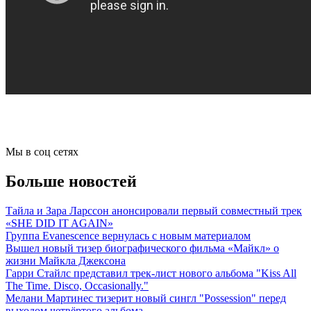
Мы в соц сетях
Больше новостей
Тайла и Зара Ларссон анонсировали первый совместный трек
«SHE DID IT AGAIN»
Группа Evanescence вернулась с новым материалом
Вышел новый тизер биографического фильма «Майкл» о
жизни Майкла Джексона
Гарри Стайлс представил трек-лист нового альбома "Kiss All
The Time. Disco, Occasionally."
Мелани Мартинес тизерит новый сингл "Possession" перед
выходом четвёртого альбома