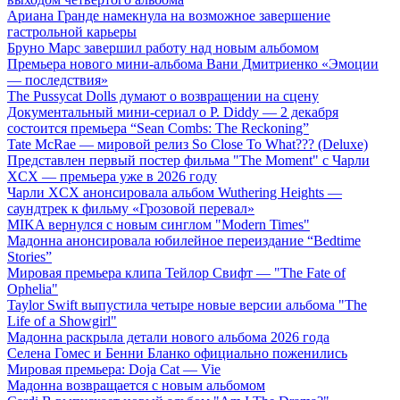
Ариана Гранде намекнула на возможное завершение
гастрольной карьеры
Бруно Марс завершил работу над новым альбомом
Премьера нового мини-альбома Вани Дмитриенко «Эмоции
— последствия»
The Pussycat Dolls думают о возвращении на сцену
Документальный мини-сериал о P. Diddy — 2 декабря
состоится премьера “Sean Combs: The Reckoning”
Tate McRae — мировой релиз So Close To What??? (Deluxe)
Представлен первый постер фильма "The Moment" с Чарли
XCX — премьера уже в 2026 году
Чарли XCX анонсировала альбом Wuthering Heights —
саундтрек к фильму «Грозовой перевал»
MIKA вернулся с новым синглом "Modern Times"
Мадонна анонсировала юбилейное переиздание “Bedtime
Stories”
Мировая премьера клипа Тейлор Свифт — "The Fate of
Ophelia"
Taylor Swift выпустила четыре новые версии альбома "The
Life of a Showgirl"
Мадонна раскрыла детали нового альбома 2026 года
Селена Гомес и Бенни Бланко официально поженились
Мировая премьера: Doja Cat — Vie
Мадонна возвращается с новым альбомом