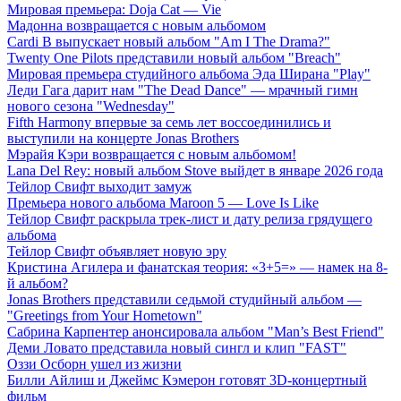
Мировая премьера: Doja Cat — Vie
Мадонна возвращается с новым альбомом
Cardi B выпускает новый альбом "Am I The Drama?"
Twenty One Pilots представили новый альбом "Breach"
Мировая премьера студийного альбома Эда Ширана "Play"
Леди Гага дарит нам "The Dead Dance" — мрачный гимн
нового сезона "Wednesday"
Fifth Harmony впервые за семь лет воссоединились и
выступили на концерте Jonas Brothers
Мэрайя Кэри возвращается с новым альбомом!
Lana Del Rey: новый альбом Stove выйдет в январе 2026 года
Тейлор Свифт выходит замуж
Премьера нового альбома Maroon 5 — Love Is Like
Тейлор Свифт раскрыла трек-лист и дату релиза грядущего
альбома
Тейлор Свифт объявляет новую эру
Кристина Агилера и фанатская теория: «3+5=» — намек на 8-
й альбом?
Jonas Brothers представили седьмой студийный альбом —
"Greetings from Your Hometown"
Сабрина Карпентер анонсировала альбом "Man’s Best Friend"
Деми Ловато представила новый сингл и клип "FAST"
Оззи Осборн ушел из жизни
Билли Айлиш и Джеймс Кэмерон готовят 3D-концертный
фильм