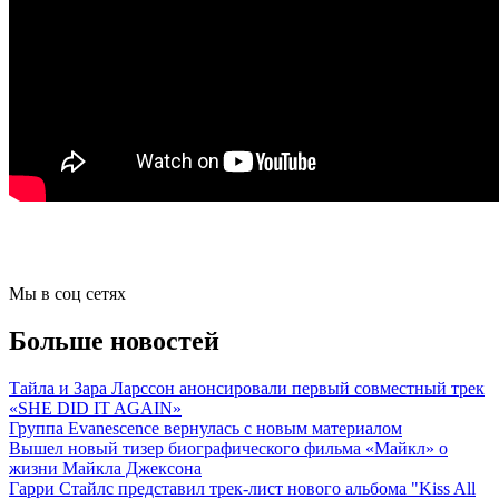
Мы в соц сетях
Больше новостей
Тайла и Зара Ларссон анонсировали первый совместный трек
«SHE DID IT AGAIN»
Группа Evanescence вернулась с новым материалом
Вышел новый тизер биографического фильма «Майкл» о
жизни Майкла Джексона
Гарри Стайлс представил трек-лист нового альбома "Kiss All