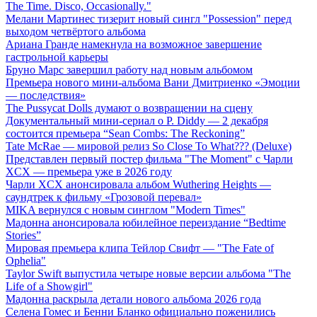
The Time. Disco, Occasionally."
Мелани Мартинес тизерит новый сингл "Possession" перед
выходом четвёртого альбома
Ариана Гранде намекнула на возможное завершение
гастрольной карьеры
Бруно Марс завершил работу над новым альбомом
Премьера нового мини-альбома Вани Дмитриенко «Эмоции
— последствия»
The Pussycat Dolls думают о возвращении на сцену
Документальный мини-сериал о P. Diddy — 2 декабря
состоится премьера “Sean Combs: The Reckoning”
Tate McRae — мировой релиз So Close To What??? (Deluxe)
Представлен первый постер фильма "The Moment" с Чарли
XCX — премьера уже в 2026 году
Чарли XCX анонсировала альбом Wuthering Heights —
саундтрек к фильму «Грозовой перевал»
MIKA вернулся с новым синглом "Modern Times"
Мадонна анонсировала юбилейное переиздание “Bedtime
Stories”
Мировая премьера клипа Тейлор Свифт — "The Fate of
Ophelia"
Taylor Swift выпустила четыре новые версии альбома "The
Life of a Showgirl"
Мадонна раскрыла детали нового альбома 2026 года
Селена Гомес и Бенни Бланко официально поженились