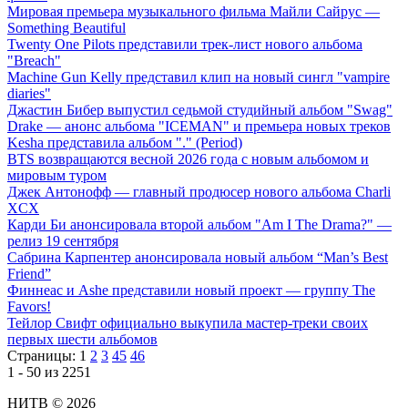
Мировая премьера музыкального фильма Майли Сайрус —
Something Beautiful
Twenty One Pilots представили трек-лист нового альбома
"Breach"
Machine Gun Kelly представил клип на новый сингл "vampire
diaries"
Джастин Бибер выпустил седьмой студийный альбом "Swag"
Drake — анонс альбома "ICEMAN" и премьера новых треков
Kesha представила альбом "." (Period)
BTS возвращаются весной 2026 года с новым альбомом и
мировым туром
Джек Антонофф — главный продюсер нового альбома Charli
XCX
Карди Би анонсировала второй альбом "Am I The Drama?" —
релиз 19 сентября
Сабрина Карпентер анонсировала новый альбом “Man’s Best
Friend”
Финнеас и Ashe представили новый проект — группу The
Favors!
Тейлор Свифт официально выкупила мастер-треки своих
первых шести альбомов
Страницы:
1
2
3
45
46
1 - 50 из 2251
НИТВ © 2026