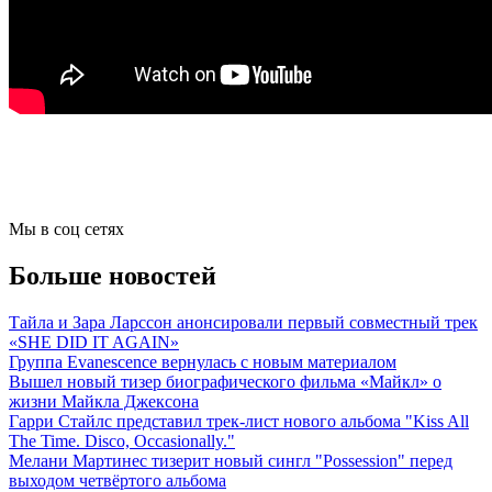
Мы в соц сетях
Больше новостей
Тайла и Зара Ларссон анонсировали первый совместный трек
«SHE DID IT AGAIN»
Группа Evanescence вернулась с новым материалом
Вышел новый тизер биографического фильма «Майкл» о
жизни Майкла Джексона
Гарри Стайлс представил трек-лист нового альбома "Kiss All
The Time. Disco, Occasionally."
Мелани Мартинес тизерит новый сингл "Possession" перед
выходом четвёртого альбома