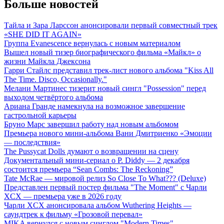
Больше новостей
Тайла и Зара Ларссон анонсировали первый совместный трек
«SHE DID IT AGAIN»
Группа Evanescence вернулась с новым материалом
Вышел новый тизер биографического фильма «Майкл» о
жизни Майкла Джексона
Гарри Стайлс представил трек-лист нового альбома "Kiss All
The Time. Disco, Occasionally."
Мелани Мартинес тизерит новый сингл "Possession" перед
выходом четвёртого альбома
Ариана Гранде намекнула на возможное завершение
гастрольной карьеры
Бруно Марс завершил работу над новым альбомом
Премьера нового мини-альбома Вани Дмитриенко «Эмоции
— последствия»
The Pussycat Dolls думают о возвращении на сцену
Документальный мини-сериал о P. Diddy — 2 декабря
состоится премьера “Sean Combs: The Reckoning”
Tate McRae — мировой релиз So Close To What??? (Deluxe)
Представлен первый постер фильма "The Moment" с Чарли
XCX — премьера уже в 2026 году
Чарли XCX анонсировала альбом Wuthering Heights —
саундтрек к фильму «Грозовой перевал»
MIKA вернулся с новым синглом "Modern Times"