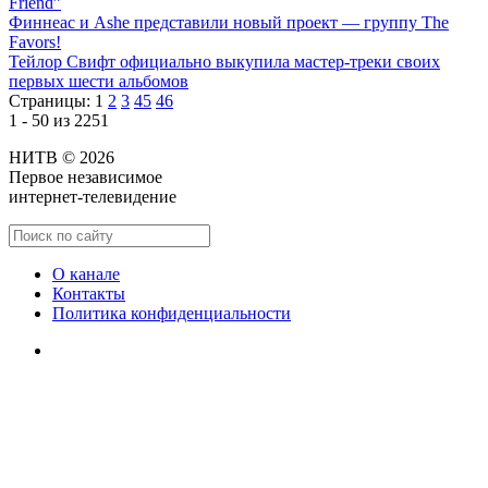
Friend”
Финнеас и Ashe представили новый проект — группу The
Favors!
Тейлор Свифт официально выкупила мастер-треки своих
первых шести альбомов
Страницы:
1
2
3
45
46
1 - 50 из 2251
НИТВ © 2026
Первое независимое
интернет-телевидение
О канале
Контакты
Политика конфиденциальности