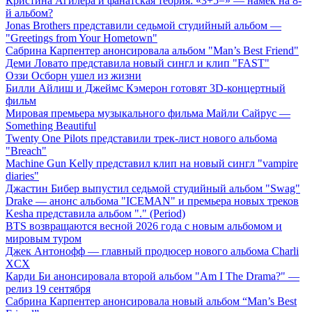
Кристина Агилера и фанатская теория: «3+5=» — намек на 8-
й альбом?
Jonas Brothers представили седьмой студийный альбом —
"Greetings from Your Hometown"
Сабрина Карпентер анонсировала альбом "Man’s Best Friend"
Деми Ловато представила новый сингл и клип "FAST"
Оззи Осборн ушел из жизни
Билли Айлиш и Джеймс Кэмерон готовят 3D-концертный
фильм
Мировая премьера музыкального фильма Майли Сайрус —
Something Beautiful
Twenty One Pilots представили трек-лист нового альбома
"Breach"
Machine Gun Kelly представил клип на новый сингл "vampire
diaries"
Джастин Бибер выпустил седьмой студийный альбом "Swag"
Drake — анонс альбома "ICEMAN" и премьера новых треков
Kesha представила альбом "." (Period)
BTS возвращаются весной 2026 года с новым альбомом и
мировым туром
Джек Антонофф — главный продюсер нового альбома Charli
XCX
Карди Би анонсировала второй альбом "Am I The Drama?" —
релиз 19 сентября
Сабрина Карпентер анонсировала новый альбом “Man’s Best