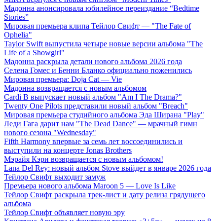
Мадонна анонсировала юбилейное переиздание “Bedtime
Stories”
Мировая премьера клипа Тейлор Свифт — "The Fate of
Ophelia"
Taylor Swift выпустила четыре новые версии альбома "The
Life of a Showgirl"
Мадонна раскрыла детали нового альбома 2026 года
Селена Гомес и Бенни Бланко официально поженились
Мировая премьера: Doja Cat — Vie
Мадонна возвращается с новым альбомом
Cardi B выпускает новый альбом "Am I The Drama?"
Twenty One Pilots представили новый альбом "Breach"
Мировая премьера студийного альбома Эда Ширана "Play"
Леди Гага дарит нам "The Dead Dance" — мрачный гимн
нового сезона "Wednesday"
Fifth Harmony впервые за семь лет воссоединились и
выступили на концерте Jonas Brothers
Мэрайя Кэри возвращается с новым альбомом!
Lana Del Rey: новый альбом Stove выйдет в январе 2026 года
Тейлор Свифт выходит замуж
Премьера нового альбома Maroon 5 — Love Is Like
Тейлор Свифт раскрыла трек-лист и дату релиза грядущего
альбома
Тейлор Свифт объявляет новую эру