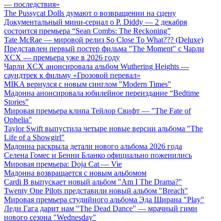
— последствия»
The Pussycat Dolls думают о возвращении на сцену
Документальный мини-сериал о P. Diddy — 2 декабря
состоится премьера “Sean Combs: The Reckoning”
Tate McRae — мировой релиз So Close To What??? (Deluxe)
Представлен первый постер фильма "The Moment" с Чарли
XCX — премьера уже в 2026 году
Чарли XCX анонсировала альбом Wuthering Heights —
саундтрек к фильму «Грозовой перевал»
MIKA вернулся с новым синглом "Modern Times"
Мадонна анонсировала юбилейное переиздание “Bedtime
Stories”
Мировая премьера клипа Тейлор Свифт — "The Fate of
Ophelia"
Taylor Swift выпустила четыре новые версии альбома "The
Life of a Showgirl"
Мадонна раскрыла детали нового альбома 2026 года
Селена Гомес и Бенни Бланко официально поженились
Мировая премьера: Doja Cat — Vie
Мадонна возвращается с новым альбомом
Cardi B выпускает новый альбом "Am I The Drama?"
Twenty One Pilots представили новый альбом "Breach"
Мировая премьера студийного альбома Эда Ширана "Play"
Леди Гага дарит нам "The Dead Dance" — мрачный гимн
нового сезона "Wednesday"