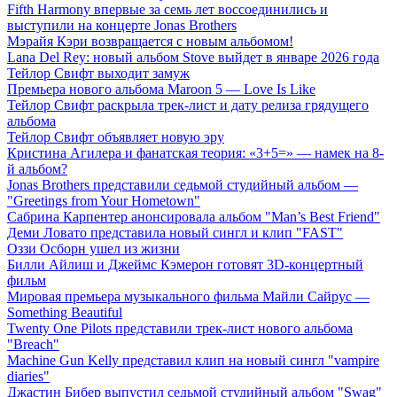
Fifth Harmony впервые за семь лет воссоединились и
выступили на концерте Jonas Brothers
Мэрайя Кэри возвращается с новым альбомом!
Lana Del Rey: новый альбом Stove выйдет в январе 2026 года
Тейлор Свифт выходит замуж
Премьера нового альбома Maroon 5 — Love Is Like
Тейлор Свифт раскрыла трек-лист и дату релиза грядущего
альбома
Тейлор Свифт объявляет новую эру
Кристина Агилера и фанатская теория: «3+5=» — намек на 8-
й альбом?
Jonas Brothers представили седьмой студийный альбом —
"Greetings from Your Hometown"
Сабрина Карпентер анонсировала альбом "Man’s Best Friend"
Деми Ловато представила новый сингл и клип "FAST"
Оззи Осборн ушел из жизни
Билли Айлиш и Джеймс Кэмерон готовят 3D-концертный
фильм
Мировая премьера музыкального фильма Майли Сайрус —
Something Beautiful
Twenty One Pilots представили трек-лист нового альбома
"Breach"
Machine Gun Kelly представил клип на новый сингл "vampire
diaries"
Джастин Бибер выпустил седьмой студийный альбом "Swag"