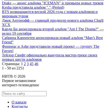
Drake — анонс альбома "ICEMAN" и премьера новых треков
Kesha представила альбом "." (Period)
BTS возвращаются весной 2026 года с новым альбомом и
мировым туром
Джек Антонофф — главный продюсер нового альбома Charli
XCX
Карди Би анонсировала второй альбом "Am I The Drama?" —
релиз 19 сентября
Сабрина Карпентер анонсировала новый альбом “Man’s Best
Friend”
Финнеас и Ashe представили новый проект — группу The
Favors!
Тейлор Свифт официально выкупила мастер-треки своих
первых шести альбомов
Страницы:
1
2
3
45
46
1 - 50 из 2251
НИТВ © 2026
Первое независимое
интернет-телевидение
О канале
Контакты