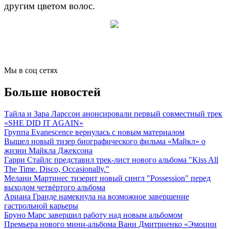
другим цветом волос.
Мы в соц сетях
Больше новостей
Тайла и Зара Ларссон анонсировали первый совместный трек
«SHE DID IT AGAIN»
Группа Evanescence вернулась с новым материалом
Вышел новый тизер биографического фильма «Майкл» о
жизни Майкла Джексона
Гарри Стайлс представил трек-лист нового альбома "Kiss All
The Time. Disco, Occasionally."
Мелани Мартинес тизерит новый сингл "Possession" перед
выходом четвёртого альбома
Ариана Гранде намекнула на возможное завершение
гастрольной карьеры
Бруно Марс завершил работу над новым альбомом
Премьера нового мини-альбома Вани Дмитриенко «Эмоции