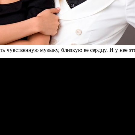
ать чувственную музыку, близкую ее сердцу. И у нее э