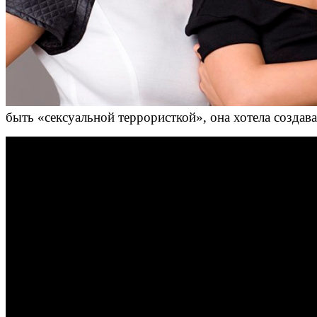
быть «сексуальной террористкой», она хотела создав