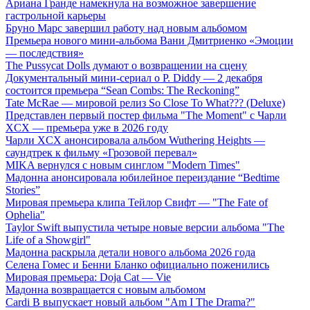
Ариана Гранде намекнула на возможное завершение
гастрольной карьеры
Бруно Марс завершил работу над новым альбомом
Премьера нового мини-альбома Вани Дмитриенко «Эмоции
— последствия»
The Pussycat Dolls думают о возвращении на сцену
Документальный мини-сериал о P. Diddy — 2 декабря
состоится премьера “Sean Combs: The Reckoning”
Tate McRae — мировой релиз So Close To What??? (Deluxe)
Представлен первый постер фильма "The Moment" с Чарли
XCX — премьера уже в 2026 году
Чарли XCX анонсировала альбом Wuthering Heights —
саундтрек к фильму «Грозовой перевал»
MIKA вернулся с новым синглом "Modern Times"
Мадонна анонсировала юбилейное переиздание “Bedtime
Stories”
Мировая премьера клипа Тейлор Свифт — "The Fate of
Ophelia"
Taylor Swift выпустила четыре новые версии альбома "The
Life of a Showgirl"
Мадонна раскрыла детали нового альбома 2026 года
Селена Гомес и Бенни Бланко официально поженились
Мировая премьера: Doja Cat — Vie
Мадонна возвращается с новым альбомом
Cardi B выпускает новый альбом "Am I The Drama?"