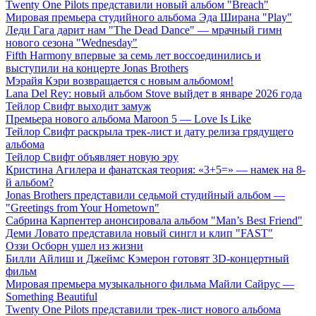
Twenty One Pilots представили новый альбом "Breach"
Мировая премьера студийного альбома Эда Ширана "Play"
Леди Гага дарит нам "The Dead Dance" — мрачный гимн
нового сезона "Wednesday"
Fifth Harmony впервые за семь лет воссоединились и
выступили на концерте Jonas Brothers
Мэрайя Кэри возвращается с новым альбомом!
Lana Del Rey: новый альбом Stove выйдет в январе 2026 года
Тейлор Свифт выходит замуж
Премьера нового альбома Maroon 5 — Love Is Like
Тейлор Свифт раскрыла трек-лист и дату релиза грядущего
альбома
Тейлор Свифт объявляет новую эру
Кристина Агилера и фанатская теория: «3+5=» — намек на 8-
й альбом?
Jonas Brothers представили седьмой студийный альбом —
"Greetings from Your Hometown"
Сабрина Карпентер анонсировала альбом "Man’s Best Friend"
Деми Ловато представила новый сингл и клип "FAST"
Оззи Осборн ушел из жизни
Билли Айлиш и Джеймс Кэмерон готовят 3D-концертный
фильм
Мировая премьера музыкального фильма Майли Сайрус —
Something Beautiful
Twenty One Pilots представили трек-лист нового альбома