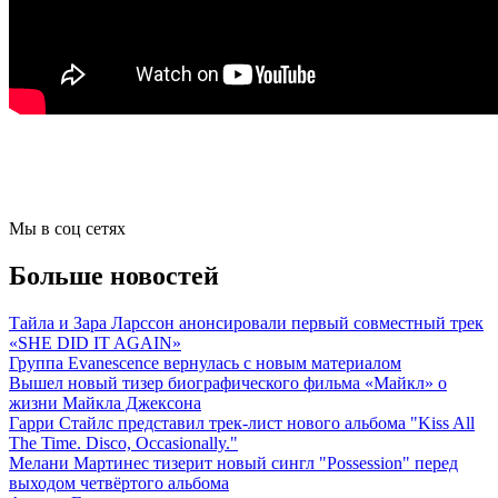
Мы в соц сетях
Больше новостей
Тайла и Зара Ларссон анонсировали первый совместный трек
«SHE DID IT AGAIN»
Группа Evanescence вернулась с новым материалом
Вышел новый тизер биографического фильма «Майкл» о
жизни Майкла Джексона
Гарри Стайлс представил трек-лист нового альбома "Kiss All
The Time. Disco, Occasionally."
Мелани Мартинес тизерит новый сингл "Possession" перед
выходом четвёртого альбома