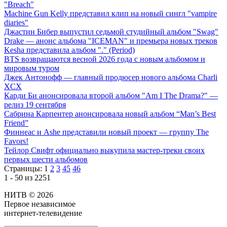
"Breach"
Machine Gun Kelly представил клип на новый сингл "vampire
diaries"
Джастин Бибер выпустил седьмой студийный альбом "Swag"
Drake — анонс альбома "ICEMAN" и премьера новых треков
Kesha представила альбом "." (Period)
BTS возвращаются весной 2026 года с новым альбомом и
мировым туром
Джек Антонофф — главный продюсер нового альбома Charli
XCX
Карди Би анонсировала второй альбом "Am I The Drama?" —
релиз 19 сентября
Сабрина Карпентер анонсировала новый альбом “Man’s Best
Friend”
Финнеас и Ashe представили новый проект — группу The
Favors!
Тейлор Свифт официально выкупила мастер-треки своих
первых шести альбомов
Страницы:
1
2
3
45
46
1 - 50 из 2251
НИТВ © 2026
Первое независимое
интернет-телевидение