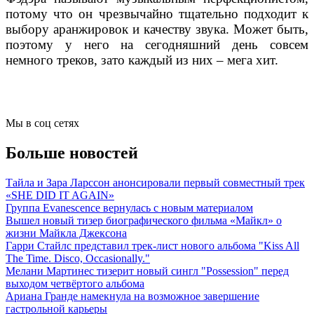
потому что он чрезвычайно тщательно подходит к
выбору аранжировок и качеству звука. Может быть,
поэтому у него на сегодняшний день совсем
немного треков, зато каждый из них – мега хит.
Мы в соц сетях
Больше новостей
Тайла и Зара Ларссон анонсировали первый совместный трек
«SHE DID IT AGAIN»
Группа Evanescence вернулась с новым материалом
Вышел новый тизер биографического фильма «Майкл» о
жизни Майкла Джексона
Гарри Стайлс представил трек-лист нового альбома "Kiss All
The Time. Disco, Occasionally."
Мелани Мартинес тизерит новый сингл "Possession" перед
выходом четвёртого альбома
Ариана Гранде намекнула на возможное завершение
гастрольной карьеры