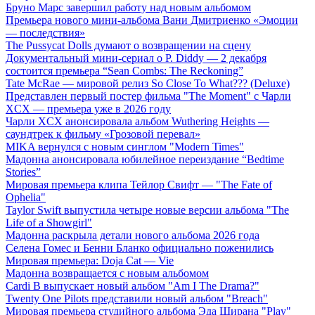
Бруно Марс завершил работу над новым альбомом
Премьера нового мини-альбома Вани Дмитриенко «Эмоции
— последствия»
The Pussycat Dolls думают о возвращении на сцену
Документальный мини-сериал о P. Diddy — 2 декабря
состоится премьера “Sean Combs: The Reckoning”
Tate McRae — мировой релиз So Close To What??? (Deluxe)
Представлен первый постер фильма "The Moment" с Чарли
XCX — премьера уже в 2026 году
Чарли XCX анонсировала альбом Wuthering Heights —
саундтрек к фильму «Грозовой перевал»
MIKA вернулся с новым синглом "Modern Times"
Мадонна анонсировала юбилейное переиздание “Bedtime
Stories”
Мировая премьера клипа Тейлор Свифт — "The Fate of
Ophelia"
Taylor Swift выпустила четыре новые версии альбома "The
Life of a Showgirl"
Мадонна раскрыла детали нового альбома 2026 года
Селена Гомес и Бенни Бланко официально поженились
Мировая премьера: Doja Cat — Vie
Мадонна возвращается с новым альбомом
Cardi B выпускает новый альбом "Am I The Drama?"
Twenty One Pilots представили новый альбом "Breach"
Мировая премьера студийного альбома Эда Ширана "Play"