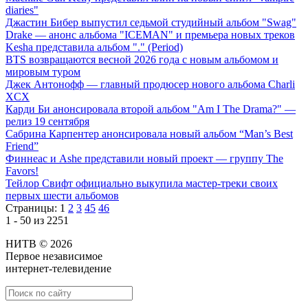
diaries"
Джастин Бибер выпустил седьмой студийный альбом "Swag"
Drake — анонс альбома "ICEMAN" и премьера новых треков
Kesha представила альбом "." (Period)
BTS возвращаются весной 2026 года с новым альбомом и
мировым туром
Джек Антонофф — главный продюсер нового альбома Charli
XCX
Карди Би анонсировала второй альбом "Am I The Drama?" —
релиз 19 сентября
Сабрина Карпентер анонсировала новый альбом “Man’s Best
Friend”
Финнеас и Ashe представили новый проект — группу The
Favors!
Тейлор Свифт официально выкупила мастер-треки своих
первых шести альбомов
Страницы:
1
2
3
45
46
1 - 50 из 2251
НИТВ © 2026
Первое независимое
интернет-телевидение