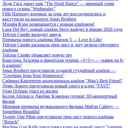
Леди Гага дарит нам "The Dead Dance" — мрачный гимн
нового сезона "Wednesday"
Fifth Harmony впервые за семь лет воссоединились и
выступили на концерте Jonas Brothers
Мэрайя Кэри возвращается с новым альбомом!
Lana Del Rey: новый альбом Stove выйдет в январе 2026 года
Тейлор Свифт выходит замуж
Премьера нового альбома Maroon 5 — Love Is Like
Тейлор Свифт раскрыла трек-лист и дату релиза грядущего
альбома
Тейлор Свифт объявляет новую эру
Кристина Агилера и фанатская теория: «3+5=» — намек на 8-
й альбом?
Jonas Brothers представили седьмой студийный альбом —
"Greetings from Your Hometown"
Сабрина Карпентер анонсировала альбом "Man’s Best Friend"
Деми Ловато представила новый сингл и клип "FAST"
Оззи Осборн ушел из жизни
Билли Айлиш и Джеймс Кэмерон готовят 3D-концертный
фильм
Мировая премьера музыкального фильма Майли Сайрус —
Something Beautiful
Twenty One Pilots представили трек-лист нового альбома
"Breach"
Machine Gun Kelly представил клип на новый сингл "vampire