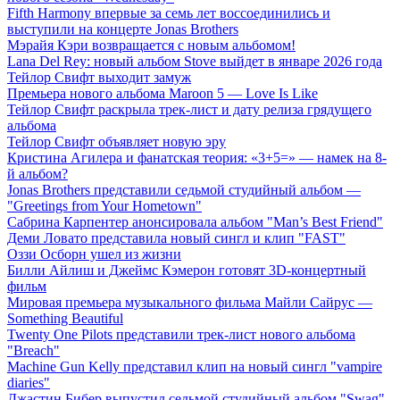
Fifth Harmony впервые за семь лет воссоединились и
выступили на концерте Jonas Brothers
Мэрайя Кэри возвращается с новым альбомом!
Lana Del Rey: новый альбом Stove выйдет в январе 2026 года
Тейлор Свифт выходит замуж
Премьера нового альбома Maroon 5 — Love Is Like
Тейлор Свифт раскрыла трек-лист и дату релиза грядущего
альбома
Тейлор Свифт объявляет новую эру
Кристина Агилера и фанатская теория: «3+5=» — намек на 8-
й альбом?
Jonas Brothers представили седьмой студийный альбом —
"Greetings from Your Hometown"
Сабрина Карпентер анонсировала альбом "Man’s Best Friend"
Деми Ловато представила новый сингл и клип "FAST"
Оззи Осборн ушел из жизни
Билли Айлиш и Джеймс Кэмерон готовят 3D-концертный
фильм
Мировая премьера музыкального фильма Майли Сайрус —
Something Beautiful
Twenty One Pilots представили трек-лист нового альбома
"Breach"
Machine Gun Kelly представил клип на новый сингл "vampire
diaries"
Джастин Бибер выпустил седьмой студийный альбом "Swag"