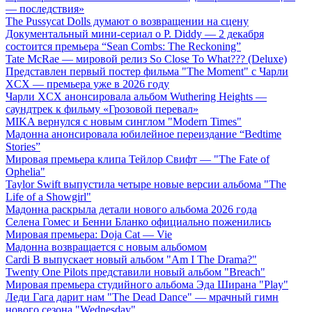
— последствия»
The Pussycat Dolls думают о возвращении на сцену
Документальный мини-сериал о P. Diddy — 2 декабря
состоится премьера “Sean Combs: The Reckoning”
Tate McRae — мировой релиз So Close To What??? (Deluxe)
Представлен первый постер фильма "The Moment" с Чарли
XCX — премьера уже в 2026 году
Чарли XCX анонсировала альбом Wuthering Heights —
саундтрек к фильму «Грозовой перевал»
MIKA вернулся с новым синглом "Modern Times"
Мадонна анонсировала юбилейное переиздание “Bedtime
Stories”
Мировая премьера клипа Тейлор Свифт — "The Fate of
Ophelia"
Taylor Swift выпустила четыре новые версии альбома "The
Life of a Showgirl"
Мадонна раскрыла детали нового альбома 2026 года
Селена Гомес и Бенни Бланко официально поженились
Мировая премьера: Doja Cat — Vie
Мадонна возвращается с новым альбомом
Cardi B выпускает новый альбом "Am I The Drama?"
Twenty One Pilots представили новый альбом "Breach"
Мировая премьера студийного альбома Эда Ширана "Play"
Леди Гага дарит нам "The Dead Dance" — мрачный гимн
нового сезона "Wednesday"