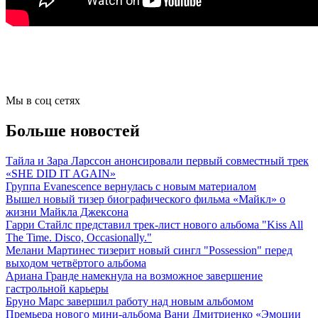
Мы в соц сетях
Больше новостей
Тайла и Зара Ларссон анонсировали первый совместный трек
«SHE DID IT AGAIN»
Группа Evanescence вернулась с новым материалом
Вышел новый тизер биографического фильма «Майкл» о
жизни Майкла Джексона
Гарри Стайлс представил трек-лист нового альбома "Kiss All
The Time. Disco, Occasionally."
Мелани Мартинес тизерит новый сингл "Possession" перед
выходом четвёртого альбома
Ариана Гранде намекнула на возможное завершение
гастрольной карьеры
Бруно Марс завершил работу над новым альбомом
Премьера нового мини-альбома Вани Дмитриенко «Эмоции