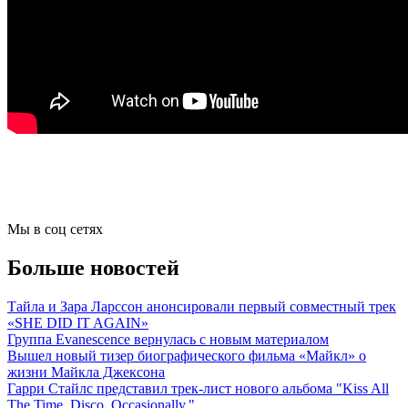
Мы в соц сетях
Больше новостей
Тайла и Зара Ларссон анонсировали первый совместный трек
«SHE DID IT AGAIN»
Группа Evanescence вернулась с новым материалом
Вышел новый тизер биографического фильма «Майкл» о
жизни Майкла Джексона
Гарри Стайлс представил трек-лист нового альбома "Kiss All
The Time. Disco, Occasionally."