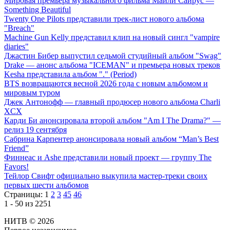
Мировая премьера музыкального фильма Майли Сайрус —
Something Beautiful
Twenty One Pilots представили трек-лист нового альбома
"Breach"
Machine Gun Kelly представил клип на новый сингл "vampire
diaries"
Джастин Бибер выпустил седьмой студийный альбом "Swag"
Drake — анонс альбома "ICEMAN" и премьера новых треков
Kesha представила альбом "." (Period)
BTS возвращаются весной 2026 года с новым альбомом и
мировым туром
Джек Антонофф — главный продюсер нового альбома Charli
XCX
Карди Би анонсировала второй альбом "Am I The Drama?" —
релиз 19 сентября
Сабрина Карпентер анонсировала новый альбом “Man’s Best
Friend”
Финнеас и Ashe представили новый проект — группу The
Favors!
Тейлор Свифт официально выкупила мастер-треки своих
первых шести альбомов
Страницы:
1
2
3
45
46
1 - 50 из 2251
НИТВ © 2026