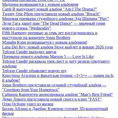
Мадонна возвращается с новым альбомом
Cardi B выпускает новый альбом "Am I The Drama?"
Twenty One Pilots представили новый альбом "Breach"
Мировая премьера студийного альбома Эда Ширана "Play"
Леди Гага дарит нам "The Dead Dance" — мрачный гимн
нового сезона "Wednesday"
Fifth Harmony впервые за семь лет воссоединились и
выступили на концерте Jonas Brothers
Мэрайя Кэри возвращается с новым альбомом!
Lana Del Rey: новый альбом Stove выйдет в январе 2026 года
Тейлор Свифт выходит замуж
Премьера нового альбома Maroon 5 — Love Is Like
Тейлор Свифт раскрыла трек-лист и дату релиза грядущего
альбома
Тейлор Свифт объявляет новую эру
Кристина Агилера и фанатская теория: «3+5=» — намек на 8-
й альбом?
Jonas Brothers представили седьмой студийный альбом —
"Greetings from Your Hometown"
Сабрина Карпентер анонсировала альбом "Man’s Best Friend"
Деми Ловато представила новый сингл и клип "FAST"
Оззи Осборн ушел из жизни
Билли Айлиш и Джеймс Кэмерон готовят 3D-концертный
фильм