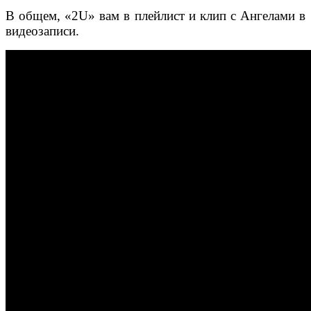
В общем, «2U» вам в плейлист и клип с Ангелами в
видеозаписи.