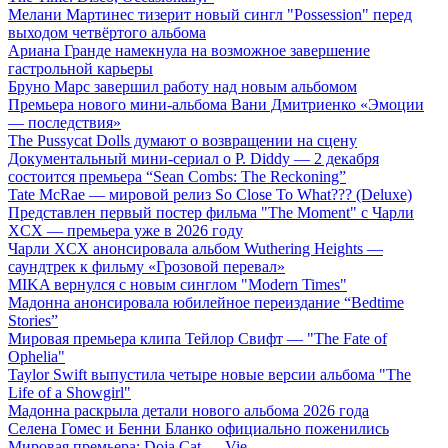
Мелани Мартинес тизерит новый сингл "Possession" перед
выходом четвёртого альбома
Ариана Гранде намекнула на возможное завершение
гастрольной карьеры
Бруно Марс завершил работу над новым альбомом
Премьера нового мини-альбома Вани Дмитриенко «Эмоции
— последствия»
The Pussycat Dolls думают о возвращении на сцену
Документальный мини-сериал о P. Diddy — 2 декабря
состоится премьера “Sean Combs: The Reckoning”
Tate McRae — мировой релиз So Close To What??? (Deluxe)
Представлен первый постер фильма "The Moment" с Чарли
XCX — премьера уже в 2026 году
Чарли XCX анонсировала альбом Wuthering Heights —
саундтрек к фильму «Грозовой перевал»
MIKA вернулся с новым синглом "Modern Times"
Мадонна анонсировала юбилейное переиздание “Bedtime
Stories”
Мировая премьера клипа Тейлор Свифт — "The Fate of
Ophelia"
Taylor Swift выпустила четыре новые версии альбома "The
Life of a Showgirl"
Мадонна раскрыла детали нового альбома 2026 года
Селена Гомес и Бенни Бланко официально поженились
Мировая премьера: Doja Cat — Vie