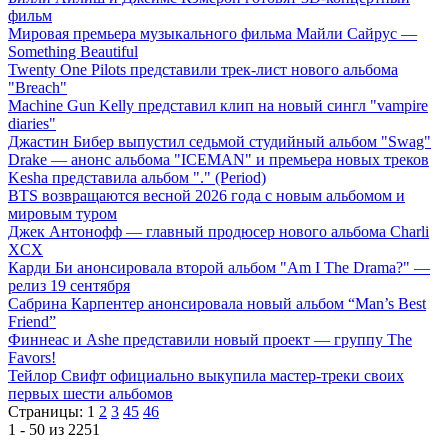
фильм
Мировая премьера музыкального фильма Майли Сайрус —
Something Beautiful
Twenty One Pilots представили трек-лист нового альбома
"Breach"
Machine Gun Kelly представил клип на новый сингл "vampire
diaries"
Джастин Бибер выпустил седьмой студийный альбом "Swag"
Drake — анонс альбома "ICEMAN" и премьера новых треков
Kesha представила альбом "." (Period)
BTS возвращаются весной 2026 года с новым альбомом и
мировым туром
Джек Антонофф — главный продюсер нового альбома Charli
XCX
Карди Би анонсировала второй альбом "Am I The Drama?" —
релиз 19 сентября
Сабрина Карпентер анонсировала новый альбом “Man’s Best
Friend”
Финнеас и Ashe представили новый проект — группу The
Favors!
Тейлор Свифт официально выкупила мастер-треки своих
первых шести альбомов
Страницы:
1
2
3
45
46
1 - 50 из 2251