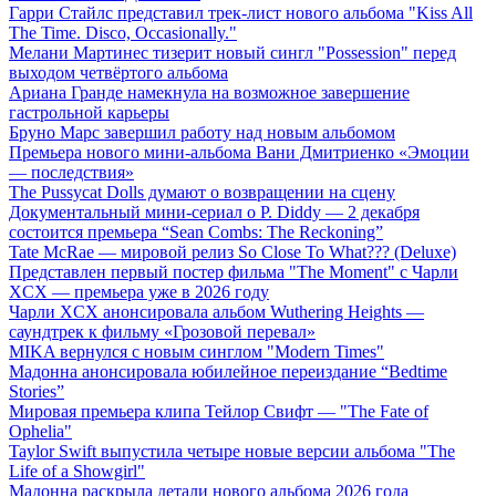
Гарри Стайлс представил трек-лист нового альбома "Kiss All
The Time. Disco, Occasionally."
Мелани Мартинес тизерит новый сингл "Possession" перед
выходом четвёртого альбома
Ариана Гранде намекнула на возможное завершение
гастрольной карьеры
Бруно Марс завершил работу над новым альбомом
Премьера нового мини-альбома Вани Дмитриенко «Эмоции
— последствия»
The Pussycat Dolls думают о возвращении на сцену
Документальный мини-сериал о P. Diddy — 2 декабря
состоится премьера “Sean Combs: The Reckoning”
Tate McRae — мировой релиз So Close To What??? (Deluxe)
Представлен первый постер фильма "The Moment" с Чарли
XCX — премьера уже в 2026 году
Чарли XCX анонсировала альбом Wuthering Heights —
саундтрек к фильму «Грозовой перевал»
MIKA вернулся с новым синглом "Modern Times"
Мадонна анонсировала юбилейное переиздание “Bedtime
Stories”
Мировая премьера клипа Тейлор Свифт — "The Fate of
Ophelia"
Taylor Swift выпустила четыре новые версии альбома "The
Life of a Showgirl"
Мадонна раскрыла детали нового альбома 2026 года