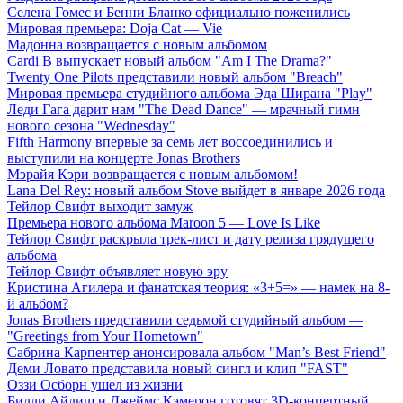
Селена Гомес и Бенни Бланко официально поженились
Мировая премьера: Doja Cat — Vie
Мадонна возвращается с новым альбомом
Cardi B выпускает новый альбом "Am I The Drama?"
Twenty One Pilots представили новый альбом "Breach"
Мировая премьера студийного альбома Эда Ширана "Play"
Леди Гага дарит нам "The Dead Dance" — мрачный гимн
нового сезона "Wednesday"
Fifth Harmony впервые за семь лет воссоединились и
выступили на концерте Jonas Brothers
Мэрайя Кэри возвращается с новым альбомом!
Lana Del Rey: новый альбом Stove выйдет в январе 2026 года
Тейлор Свифт выходит замуж
Премьера нового альбома Maroon 5 — Love Is Like
Тейлор Свифт раскрыла трек-лист и дату релиза грядущего
альбома
Тейлор Свифт объявляет новую эру
Кристина Агилера и фанатская теория: «3+5=» — намек на 8-
й альбом?
Jonas Brothers представили седьмой студийный альбом —
"Greetings from Your Hometown"
Сабрина Карпентер анонсировала альбом "Man’s Best Friend"
Деми Ловато представила новый сингл и клип "FAST"
Оззи Осборн ушел из жизни
Билли Айлиш и Джеймс Кэмерон готовят 3D-концертный