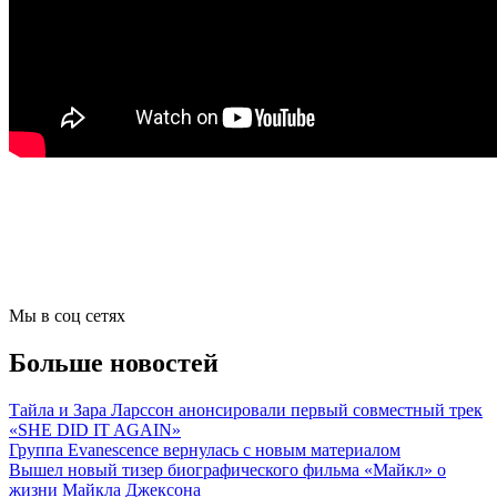
Мы в соц сетях
Больше новостей
Тайла и Зара Ларссон анонсировали первый совместный трек
«SHE DID IT AGAIN»
Группа Evanescence вернулась с новым материалом
Вышел новый тизер биографического фильма «Майкл» о
жизни Майкла Джексона